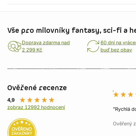
Informace o obchodu
Vše pro milovníky fantasy, sci-fi a h
Doprava zdarma nad
60 dní na vráce
2 299 Kč
buď bez obav
Ověřené recenze
4,9
zobraz 12992 hodnocení
"Rychlá do
Ověřený z