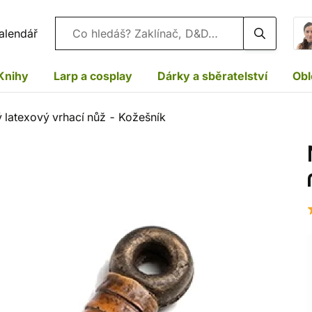
Vyhledávání
alendář
Knihy
Larp a cosplay
Dárky a sběratelství
Obl
latexový vrhací nůž - Kožešník