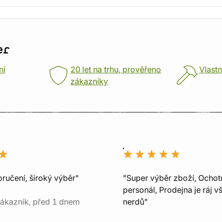
er
ní
20 let na trhu, prověřeno
Vlastn
zákazníky
ručení, široký výběr"
"Super výběr zboží, Ochot
personál, Prodejna je ráj v
ákazník, před 1 dnem
nerdů"