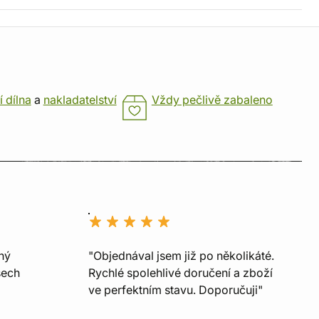
í dílna
a
nakladatelství
Vždy pečlivě zabaleno
ný
"Objednával jsem již po několikáté.
šech
Rychlé spolehlivé doručení a zboží
ve perfektním stavu. Doporučuji"