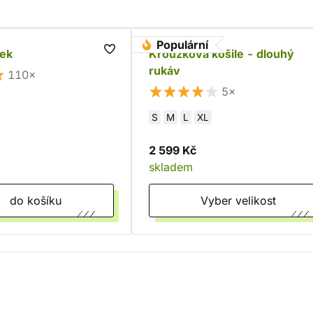
Populární
ek
Kroužková košile - dlouhý
rukáv
110×
5×
S
M
L
XL
2 599 Kč
skladem
do košíku
Vyber velikost