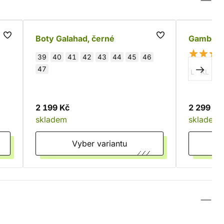
Boty Galahad, černé
Gambeso
39
40
41
42
43
44
45
46
47
L
XL
S
2 199 Kč
2 299 Kč
skladem
skladem
Vyber variantu