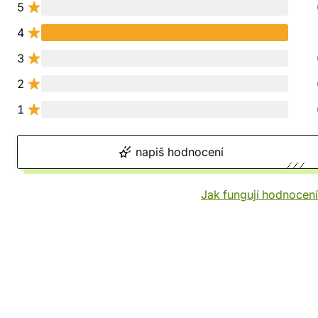
5
4
3
2
1
napiš hodnocení
Jak fungují hodnocen