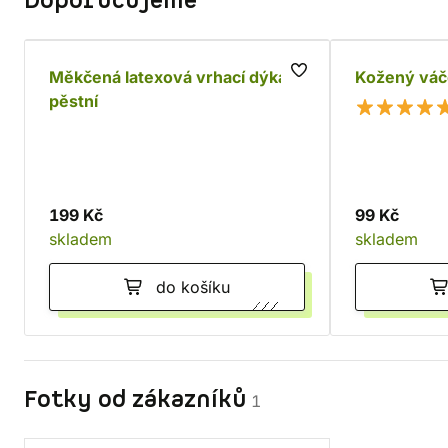
Doporučujeme
Měkčená latexová vrhací dýka -
Kožený váč
pěstní
199 Kč
99 Kč
skladem
skladem
do košíku
Fotky od zákazníků
1