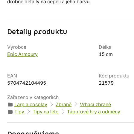
drobné detaily na čepeli a jeho barvu.
Detaily produktu
Výrobce
Délka
Epic Armoury
15 cm
EAN
Kód produktu
5704742104495
21579
Zařazeno v kategoriích
Larp a cosplay
Zbraně
Vrhací zbraně
Tipy
Tipy na léto
Táborové hry a odměny