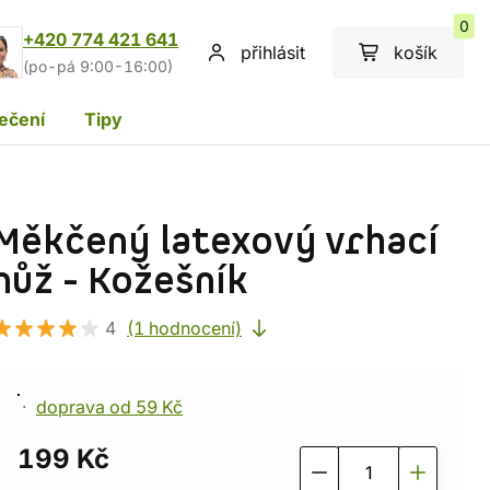
0
+420 774 421 641
přihlásit
košík
(po-pá 9:00-16:00)
ečení
Tipy
Měkčený latexový vrhací
nůž - Kožešník
4
(1 hodnocení)
doprava od 59 Kč
199 Kč