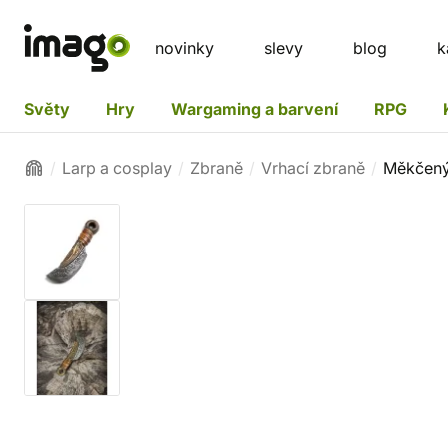
novinky
slevy
blog
k
Světy
Hry
Wargaming a barvení
RPG
Larp a cosplay
Zbraně
Vrhací zbraně
Měkčený 