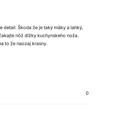
 detail. Škoda že je taký mäky a lahký,
ečakajte nôž dlžky kuchynskeho noža.
na to že naozaj krasny.
0