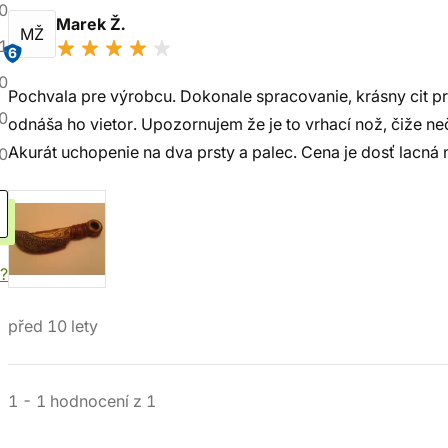
0
Marek Ž.
MŽ
1
6
0
Pochvala pre výrobcu. Dokonale spracovanie, krásny cit pre
0
odnáša ho vietor. Upozornujem že je to vrhací nož, čiže n
Akurát uchopenie na dva prsty a palec. Cena je dosť lacná 
0
í?
před 10 lety
1
-
1
hodnocení
z
1