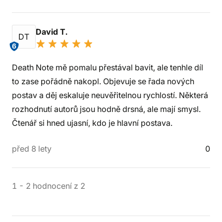
David T.
DT
6
Death Note mě pomalu přestával bavit, ale tenhle díl
to zase pořádně nakopl. Objevuje se řada nových
postav a děj eskaluje neuvěřitelnou rychlostí. Některá
rozhodnutí autorů jsou hodně drsná, ale mají smysl.
Čtenář si hned ujasní, kdo je hlavní postava.
před 8 lety
0
1
-
2
hodnocení
z
2