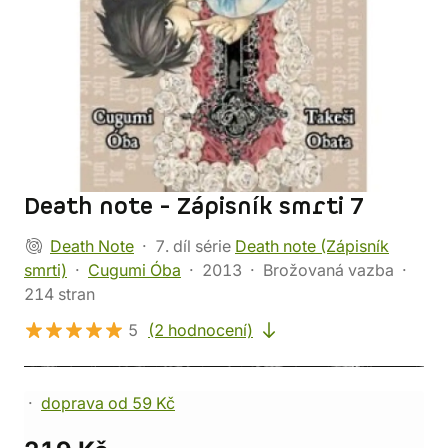
Death note - Zápisník smrti 7
Death Note
7. díl série
Death note (Zápisník
smrti)
Cugumi Óba
2013
Brožovaná vazba
214 stran
5
(2 hodnocení)
doprava od 59 Kč