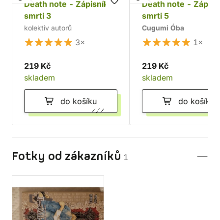
Death note - Zápisník
Death note - Zápisn
smrti 3
smrti 5
kolektiv autorů
Cugumi Óba
3×
1×
219 Kč
219 Kč
skladem
skladem
do košíku
do košíku
Fotky od zákazníků
1