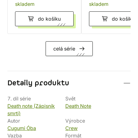
skladem
skladem
do košíku
do košíku
celá série
Detaily produktu
7. díl série
Svět
Death note (Zápisník
Death Note
smrti)
Autor
Výrobce
Cugumi Óba
Crew
Vazba
Formát