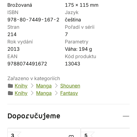
Brožovaná
175 x 115 mm
ISBN
Jazyk
978-80-7449-167-2
čeština
Stran
Pořadí v sérii
214
7
Rok vydání
Parametry
2013
Váha: 194 g
EAN
Kód produktu
9788074491672
13043
Zařazeno v kategoriích
Knihy
Manga
Shounen
Knihy
Manga
Fantasy
Doporučujeme
3
5