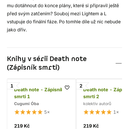
mu dotáhnout do konce plány, které si připravil ještě
před svým zatčením? Souboj mezi Lightem a L
vstupuje do finální fáze. Po tomhle díle už nic nebude
jako dřív.
Knihy v sérii Death note
(Zápisník smrti)
1
2
Death note - Zápisník
Death note - Zápisn
smrti 1
smrti 2
Cugumi Óba
kolektiv autorů
5×
1×
219 Kč
219 Kč