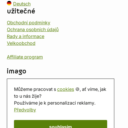
Deutsch
užitečné
Obchodní podmínky
Ochrana osobních údajů
Rady a informace
Velkoobchod
Affiliate program
imago
Kontakt
Můžeme pracovat s
cookies
🍪, ať víme, jak
Prodejna
to u nás žije?
Herna
Používáme je k personalizaci reklamy.
O nás
Předvolby
Hodnocení obchodu
Dárkové poukazy
Kalendář
souhlasím