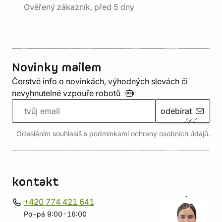
Ověřený zákazník, před 5 dny
Novinky mailem
Čerstvé info o novinkách, výhodných slevách či
nevyhnutelné vzpouře
robotů
odebírat
Odesláním souhlasíš s podmínkami ochrany
osobních údajů
.
kontakt
+420 774 421 641
Po-pá 9:00-16:00