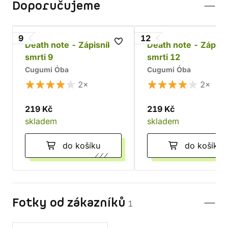
Doporučujeme
9
12
Death note - Zápisník
Death note - Zápisn
smrti 9
smrti 12
Cugumi Óba
Cugumi Óba
2×
2×
219 Kč
219 Kč
skladem
skladem
do košíku
do košíku
Fotky od zákazníků
1