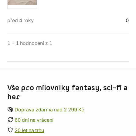
před 4 roky
0
1
-
1
hodnocení
z
1
Informace o obchodu
Vše pro milovníky fantasy, sci-fi a
her
Doprava zdarma nad 2 299 Kč
60 dní na vrácení
20 let na trhu