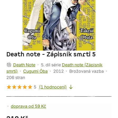
Death note - Zápisník smrti 5
Death Note
5. díl série
Death note (Zápisník
smrti)
Cugumi Óba
2012
Brožovaná vazba
206 stran
5
(1 hodnocení)
doprava od 59 Kč