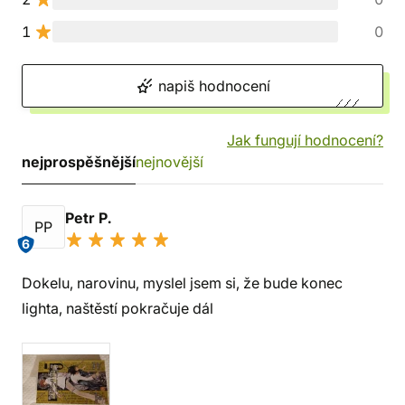
1
0
napiš hodnocení
Jak fungují hodnocení?
nejprospěšnější
nejnovější
Petr P.
PP
6
Dokelu, narovinu, myslel jsem si, že bude konec
lighta, naštěstí pokračuje dál