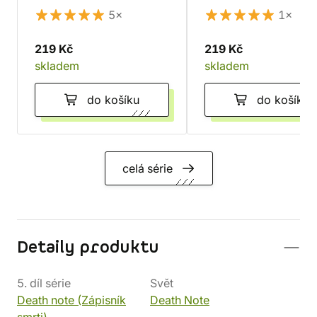
5×
1×
219 Kč
219 Kč
skladem
skladem
do košíku
do košíku
celá série
Detaily produktu
5. díl série
Svět
Death note (Zápisník
Death Note