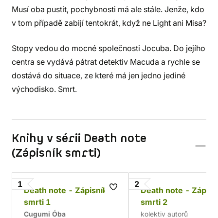
Musí oba pustit, pochybnosti má ale stále. Jenže, kdo
v tom případě zabijí tentokrát, když ne Light ani Misa?
Stopy vedou do mocné společnosti Jocuba. Do jejího
centra se vydává pátrat detektiv Macuda a rychle se
dostává do situace, ze které má jen jedno jediné
východisko. Smrt.
Knihy v sérii Death note
(Zápisník smrti)
1
2
Death note - Zápisník
Death note - Zápisn
smrti 1
smrti 2
Cugumi Óba
kolektiv autorů