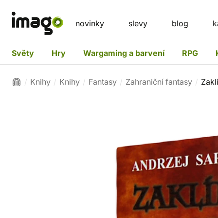
novinky
slevy
blog
k
Světy
Hry
Wargaming a barvení
RPG
Knihy
Knihy
Fantasy
Zahraniční fantasy
Zakl