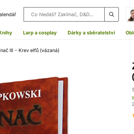
Vyhledávání
alendář
Knihy
Larp a cosplay
Dárky a sběratelství
Obl
ínač III - Krev elfů (vázaná)
2