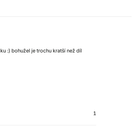
u :) bohužel je trochu kratší než díl
1