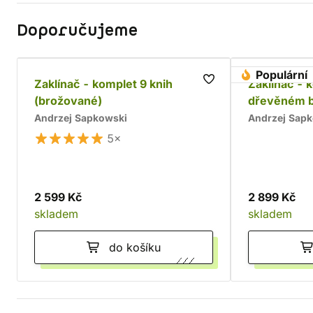
Doporučujeme
Populární
Zaklínač - komplet 9 knih
Zaklínač - 
(brožované)
dřevěném 
Andrzej Sapkowski
Andrzej Sap
5×
2 599 Kč
2 899 Kč
skladem
skladem
do košíku