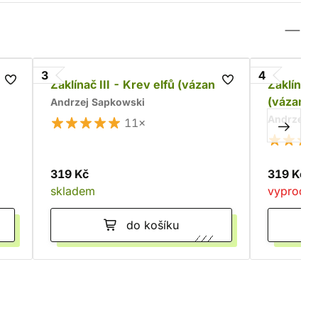
3
4
á,
Zaklínač III - Krev elfů (vázaná)
Zaklínač
(vázaná)
Andrzej Sapkowski
Andrzej S
11×
319 Kč
319 Kč
skladem
vyprodá
do košíku