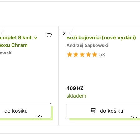
2
komplet 9 knih v
Boží bojovníci (nové vydání)
boxu Chrám
Andrzej Sapkowski
kowski
5×
469 Kč
skladem
do košíku
do košíku