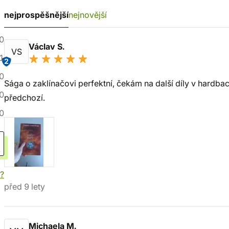
nejprospěšnější
nejnovější
0
Václav S.
VS
1
2
0
Sága o zaklínačovi perfektní, čekám na další díly v hardback
0
předchozí.
0
í?
před 9 lety
Michaela M.