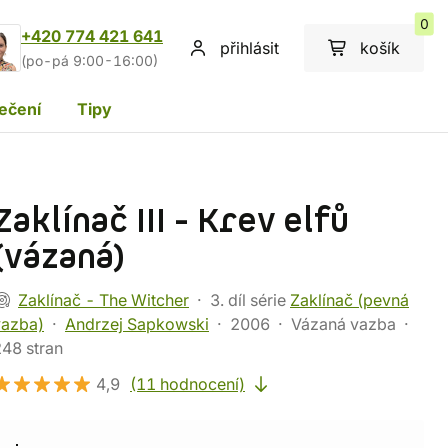
0
+420 774 421 641
přihlásit
košík
(po-pá 9:00-16:00)
ečení
Tipy
Zaklínač III - Krev elfů
(vázaná)
Zaklínač - The Witcher
3. díl série
Zaklínač (pevná
vazba)
Andrzej Sapkowski
2006
Vázaná vazba
48 stran
4,9
(11 hodnocení)