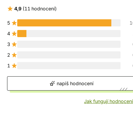
4,9
(11 hodnocení)
5
1
4
3
2
1
napiš hodnocení
Jak fungují hodnocen