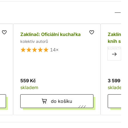
Zaklínač: Oficiální kuchařka
Zaklínač
knih s v
kolektiv autorů
kolektiv a
14×
559 Kč
3 599 Kč
skladem
skladem
do košíku