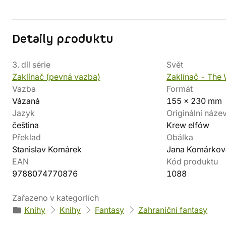
Detaily produktu
3. díl série
Svět
Zaklínač (pevná vazba)
Zaklínač - The 
Vazba
Formát
Vázaná
155 x 230 mm
Jazyk
Originální náze
čeština
Krew elfów
Překlad
Obálka
Stanislav Komárek
Jana Komárkov
EAN
Kód produktu
9788074770876
1088
Zařazeno v kategoriích
Knihy
Knihy
Fantasy
Zahraniční fantasy