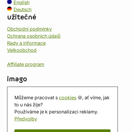
English
Deutsch
užitečné
Obchodní podmínky
Ochrana osobních údajů
Rady a informace
Velkoobchod
Affiliate program
imago
Kontakt
Můžeme pracovat s
cookies
🍪, ať víme, jak
Prodejna
to u nás žije?
Herna
Používáme je k personalizaci reklamy.
O nás
Předvolby
Hodnocení obchodu
Dárkové poukazy