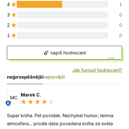
4
1
3
0
2
0
1
0
napiš hodnocení
Jak fungují hodnocení?
nejprospěšnější
nejnovější
Marek C.
MC
6
Super kniha. Pet povidek. Nechybel humor, temna
atmosfera... proste dalsi povedena kniha ze sveta