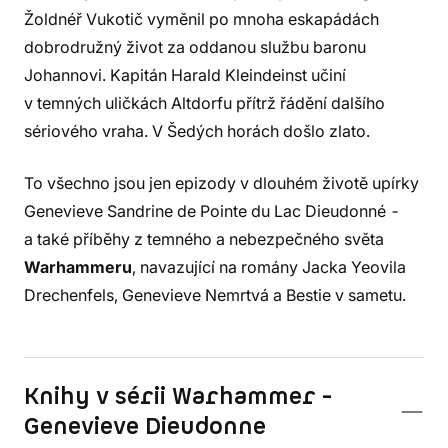
Žoldnéř Vukotič vyměnil po mnoha eskapádách
dobrodružný život za oddanou službu baronu
Johannovi. Kapitán Harald Kleindeinst učiní
v temných uličkách Altdorfu přítrž řádění dalšího
sériového vraha. V Šedých horách došlo zlato.
To všechno jsou jen epizody v dlouhém životě upírky
Genevieve Sandrine de Pointe du Lac Dieudonné -
a také příběhy z temného a nebezpečného světa
Warhammeru
, navazující na romány Jacka Yeovila
Drechenfels, Genevieve Nemrtvá a Bestie v sametu.
Knihy v sérii Warhammer -
Genevieve Dieudonne