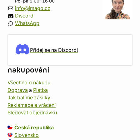
Po-pá 9:00-16:00
info@imago.cz
Discord
WhatsApp
Přidej se na Discord!
nakupování
Všechno o nákupu
Doprava
a
Platba
Jak balíme zásilky
Reklamace a vrácení
Sledovat objednávku
Česká republika
Slovensko