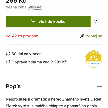
259 Kč
běžná cena:
289 Kč
vlož do košíku
42 ks prodáno
zeptej se
60 dní na vrácení
Doprava zdarma nad 2 299 Kč
Popis
Nejproslulejší dramatik a herec Známého světa Detlef
Sierck vyrostl z malého chlapce v postaršího génia.