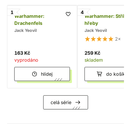
1
4
Warhammer:
Warhammer: Stříbr
Drachenfels
hřeby
Jack Yeovil
Jack Yeovil
2×
163 Kč
259 Kč
vyprodáno
skladem
hlídej
do košíku
celá série