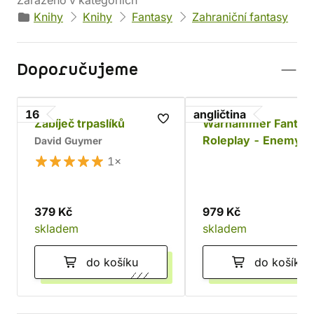
Zařazeno v kategoriích
Knihy
Knihy
Fantasy
Zahraniční fantasy
Doporučujeme
16
angličtina
Zabíječ trpaslíků
Warhammer Fantas
Roleplay - Enemy in
David Guymer
Shadows
1×
379 Kč
979 Kč
skladem
skladem
do košíku
do košíku