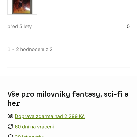
před 5 lety
0
1
-
2
hodnocení
z
2
Informace o obchodu
Vše pro milovníky fantasy, sci-fi a
her
Doprava zdarma nad 2 299 Kč
60 dní na vrácení