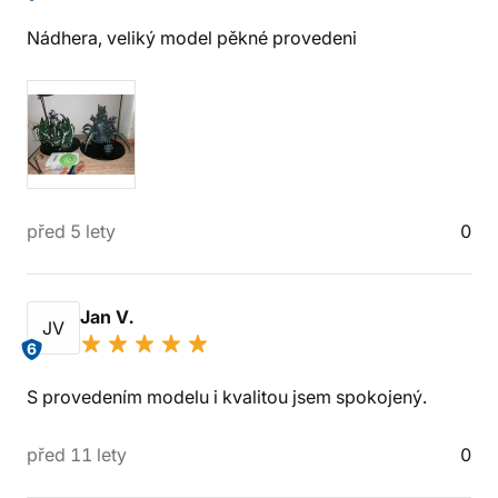
Nádhera, veliký model pěkné provedeni
před 5 lety
0
Jan V.
JV
6
S provedením modelu i kvalitou jsem spokojený.
před 11 lety
0