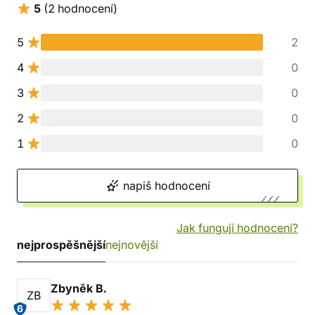
5
(2 hodnocení)
5
2
4
0
3
0
2
0
1
0
napiš hodnocení
Jak fungují hodnocení?
nejprospěšnější
nejnovější
Zbyněk B.
ZB
6