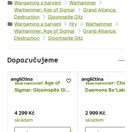
Wargaming a barvení
Warhammer
Warhammer: Age of Sigmar
Grand Alliance:
Destruction
Gloomspite Gitz
Wargaming a barvení
Hry
Warhammer
Warhammer: Age of Sigmar
Grand Alliance:
Destruction
Gloomspite Gitz
Doporučujeme
angličtina
angličtina
Warhammer Age of
Warhammer: Chaos
Sigmar: Gloomspite Gitz
Daemons Be'Lakor 
Battleforce - Dankhold
Dark Master
Rampage
4 299 Kč
2 999 Kč
skladem
skladem