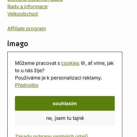
Rady a informace
Velkoobchod
Affiliate program
imago
Kontakt
Můžeme pracovat s
cookies
🍪, ať víme, jak
Prodejna
to u nás žije?
Herna
Používáme je k personalizaci reklamy.
O nás
Předvolby
Hodnocení obchodu
Dárkové poukazy
Kalendář
souhlasím
imago.blog
ne, jsem tu tajně
Zásady ochrany osobních údajů