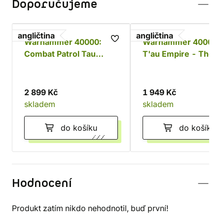
Doporučujeme
angličtina
angličtina
Warhammer 40000:
Warhammer 40000:
Combat Patrol Tau
T'au Empire - The 
Empire
Lance
2 899 Kč
1 949 Kč
skladem
skladem
do košíku
do košíku
Hodnocení
Produkt zatím nikdo nehodnotil, buď první!