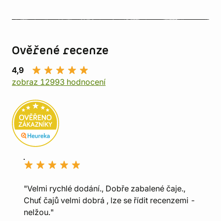
Ověřené recenze
4,9
zobraz 12993 hodnocení
"Velmi rychlé dodání., Dobře zabalené čaje.,
Chuť čajů velmi dobrá , lze se řídit recenzemi -
nelžou."