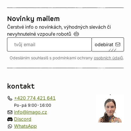
Novinky mailem
Čerstvé info o novinkách, výhodných slevách či
nevyhnutelné vzpouře
robotů
odebírat
Odesláním souhlasíš s podmínkami ochrany
osobních údajů
.
kontakt
+420 774 421 641
Po-pá 9:00-16:00
info@imago.cz
Discord
WhatsApp