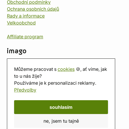
Obchodní podmínky
Ochrana osobních údajů
Rady a informace
Velkoobchod
Affiliate program
imago
Kontakt
Můžeme pracovat s
cookies
🍪, ať víme, jak
Prodejna
to u nás žije?
Herna
Používáme je k personalizaci reklamy.
O nás
Předvolby
Hodnocení obchodu
Dárkové poukazy
Kalendář
souhlasím
imago.blog
ne, jsem tu tajně