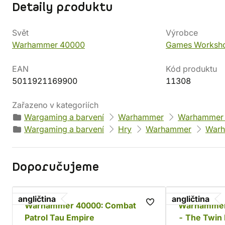
Detaily produktu
Svět
Výrobce
Warhammer 40000
Games Worksh
EAN
Kód produktu
5011921169900
11308
Zařazeno v kategoriích
Wargaming a barvení
Warhammer
Warhammer
Wargaming a barvení
Hry
Warhammer
Warh
Doporučujeme
angličtina
angličtina
Warhammer 40000: Combat
Warhammer 
Patrol Tau Empire
- The Twin