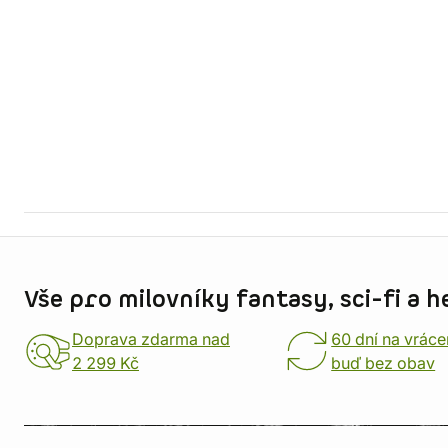
Informace o obchodu
Vše pro milovníky fantasy, sci-fi a h
Doprava zdarma nad
60 dní na vráce
2 299 Kč
buď bez obav