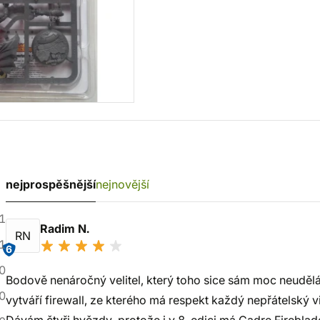
nejprospěšnější
nejnovější
1
Radim N.
RN
1
6
0
Bodově nenáročný velitel, který toho sice sám moc neudělá,
0
vytváří firewall, ze kterého má respekt každý nepřátelský vi