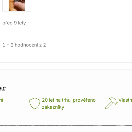
před 9 lety
1
-
2
hodnocení
z
2
er
ní
20 let na trhu, prověřeno
Vlastn
zákazníky