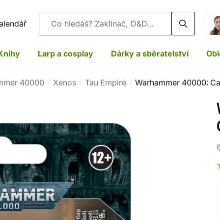
Vyhledávání
alendář
Knihy
Larp a cosplay
Dárky a sběratelství
Obl
mmer 40000
Xenos
Tau Empire
Warhammer 40000: Cad