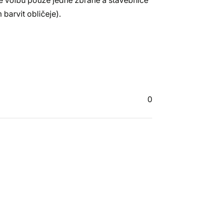
de volbu pouze jedné zbraně a stavebnice
barvit obličeje).
0