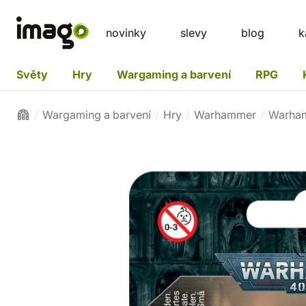
novinky
slevy
blog
k
Světy
Hry
Wargaming a barvení
RPG
Wargaming a barvení
Hry
Warhammer
Warha