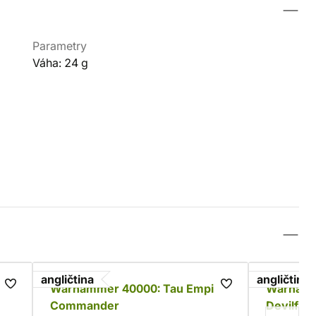
Parametry
Váha: 24 g
angličtina
angličtina
re
Warhammer 40000: Tau Empire
Warhamm
Commander
Devilfis