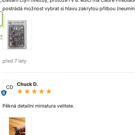
Dávám čtyři hvězdy, protože i v 8. edici má Cadre Firebla
0
postrádá možnost vybrat si hlavu zakrytou přilbou (neumím 
í?
před 7 lety
Chuck D.
CD
6
Pěkná detailní miniatura velitele.