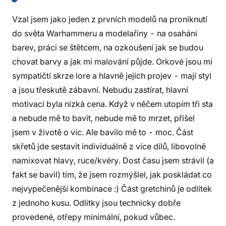
Vzal jsem jako jeden z prvních modelů na proniknutí
do světa Warhammeru a modelařiny - na osahání
barev, práci se štětcem, na ozkoušení jak se budou
chovat barvy a jak mi malování půjde. Orkové jsou mi
sympatičtí skrze lore a hlavně jejich projev - mají styl
a jsou třeskutě zábavní. Nebudu zastírat, hlavní
motivací byla nízká cena. Když v něčem utopím tři sta
a nebude mě to bavit, nebude mě to mrzet, přišel
jsem v životě o víc. Ale bavilo mě to - moc. Část
skřetů jde sestavit individuálně z více dílů, libovolně
namixovat hlavy, ruce/kvéry. Dost času jsem strávil (a
fakt se bavil) tím, že jsem rozmýšlel, jak poskládat co
nejvypečenější kombinace :) Část gretchinů je odlitek
z jednoho kusu. Odlitky jsou technicky dobře
provedené, otřepy minimální, pokud vůbec.