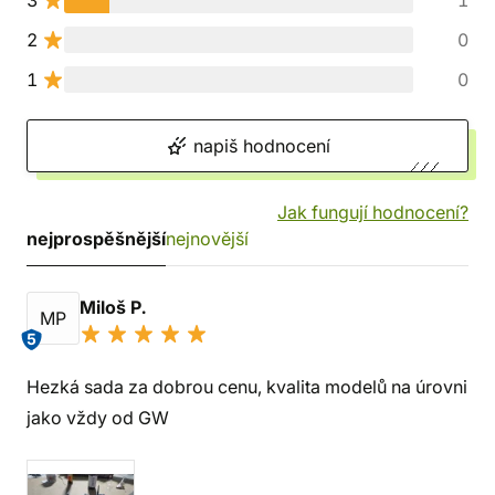
3
1
2
0
1
0
napiš hodnocení
Jak fungují hodnocení?
nejprospěšnější
nejnovější
Miloš P.
MP
5
Hezká sada za dobrou cenu, kvalita modelů na úrovni
jako vždy od GW