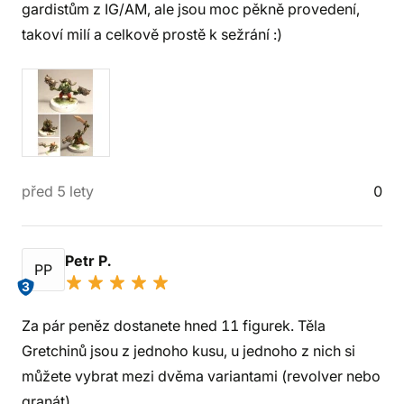
gardistům z IG/AM, ale jsou moc pěkně provedení,
takoví milí a celkově prostě k sežrání :)
před 5 lety
0
Petr P.
PP
3
Za pár peněz dostanete hned 11 figurek. Těla
Gretchinů jsou z jednoho kusu, u jednoho z nich si
můžete vybrat mezi dvěma variantami (revolver nebo
granát).