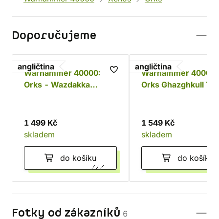
Doporučujeme
angličtina
angličtina
Warhammer 40000:
Warhammer 40000:
Orks - Wazdakka
Orks Ghazghkull Th
Gutsmek
1 499 Kč
1 549 Kč
skladem
skladem
do košíku
do košíku
Fotky od zákazníků
6