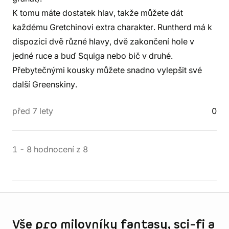
K tomu máte dostatek hlav, takže můžete dát
každému Gretchinovi extra charakter. Runtherd má k
dispozici dvě různé hlavy, dvě zakončení hole v
jedné ruce a buď Squiga nebo bič v druhé.
Přebytečnými kousky můžete snadno vylepšit své
další Greenskiny.
před 7 lety
0
1
-
8
hodnocení
z
8
Informace o obchodu
Vše pro milovníky fantasy, sci-fi a