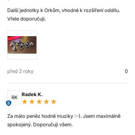
Další jednotky k Orkům, vhodné k rozšíření oddílu.
Vřele doporučuji.
před 2 roky
0
Radek K.
RK
5
Za málo peněz hodně muziky :-). Jsem maximálně
spokojený. Doporučuji všem.