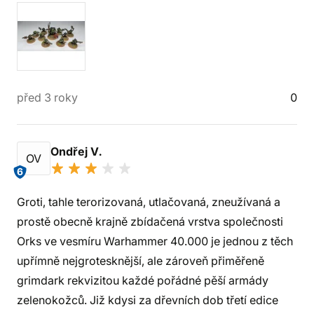
před 3 roky
0
Ondřej V.
OV
6
Groti, tahle terorizovaná, utlačovaná, zneužívaná a
prostě obecně krajně zbídačená vrstva společnosti
Orks ve vesmíru Warhammer 40.000 je jednou z těch
upřímně nejgrotesknější, ale zároveň přiměřeně
grimdark rekvizitou každé pořádné pěší armády
zelenokožců. Již kdysi za dřevních dob třetí edice