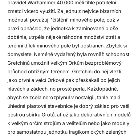
pravidel Warhammer 40.000 měli tihle potutelní
zmetci vícero využití. Za jednu z nejvíce bizarních
možností považuji 'čištění' minového pole, což v
praxi obnášelo, že jednotka k zaminované ploše
doběhla, utrpěla nějaké náhodné množství ztrát a
terénní dílek minového pole byl odstraněn. Zbytek si
domyslete. Neméně vydařený byla rovněž schopnost
Gretchinů umožnit velkým Orkům bezproblémový
průchod obtížným terénem. Gretchini do něj vlezli
jako první a velcí Orkové pak přeskákali po jejich
hlavách a zádech, no prostě perla. Každopádně,
abych se zcela nerozplynul v nostalgii, tahle malá
úhledná plastová stavebnice je dobrý základ pro vaši
pestrou sbírku Grotů, ať už jako dekorativních modelů
k velkým orčím strojům a velitelům nebo jako modely
pro samostatnou jednotku tragikomických zelených