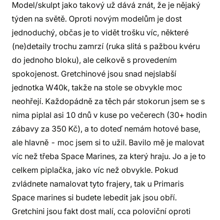
Model/skulpt jako takový už dává znát, že je nějaký
týden na světě. Oproti novým modelům je dost
jednoduchý, občas je to vidět trošku víc, některé
(ne)detaily trochu zamrzí (ruka slitá s pažbou kvéru
do jednoho bloku), ale celkově s provedením
spokojenost. Gretchinové jsou snad nejslabší
jednotka W40k, takže na stole se obvykle moc
neohřejí. Každopádně za těch pár stokorun jsem se s
nima piplal asi 10 dnů v kuse po večerech (30+ hodin
zábavy za 350 Kč), a to doteď nemám hotové base,
ale hlavně - moc jsem si to užil. Bavilo mě je malovat
víc než třeba Space Marines, za který hraju. Jo a je to
celkem piplačka, jako víc než obvykle. Pokud
zvládnete namalovat tyto frajery, tak u Primaris
Space marines si budete lebedit jak jsou obří.
Gretchini jsou fakt dost malí, cca poloviční oproti