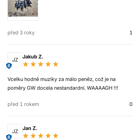
před 3 roky
1
Jakub Z.
JZ
6
Vcelku hodně muziky za málo peněz, coẓ̌ je na
poměry GW docela nestandardní. WAAAAGH !!!
před 1 rokem
0
Jan Z.
JZ
6