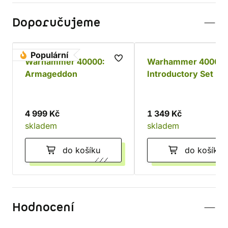
Doporučujeme
Populární
Warhammer 40000:
Warhammer 40000:
Armageddon
Introductory Set (11
edice)
4 999 Kč
1 349 Kč
skladem
skladem
do košíku
do košíku
Hodnocení