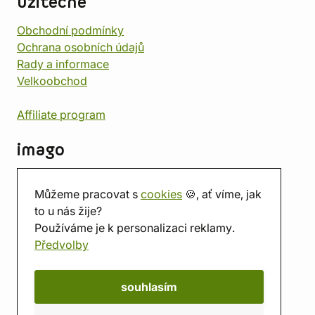
užitečné
Obchodní podmínky
Ochrana osobních údajů
Rady a informace
Velkoobchod
Affiliate program
imago
Kontakt
Můžeme pracovat s
cookies
🍪, ať víme, jak
Prodejna
to u nás žije?
Herna
Používáme je k personalizaci reklamy.
O nás
Předvolby
Hodnocení obchodu
Dárkové poukazy
Kalendář
souhlasím
imago.blog