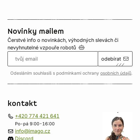
Novinky mailem
Čerstvé info o novinkách, výhodných slevách či
nevyhnutelné vzpouře
robotů
odebírat
Odesláním souhlasíš s podmínkami ochrany
osobních údajů
.
kontakt
+420 774 421 641
Po-pá 9:00-16:00
info@imago.cz
Discord