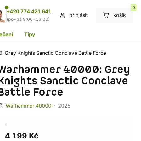
0
+420 774 421 641
přihlásit
košík
(po-pá 9:00-16:00)
ečení
Tipy
Grey Knights Sanctic Conclave Battle Force
Warhammer 40000: Grey
Knights Sanctic Conclave
Battle Force
Warhammer 40000
2025
4 199 Kč