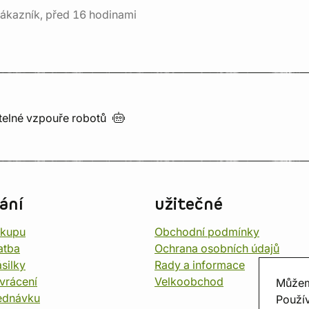
ákazník, před 16 hodinami
utelné vzpouře
robotů
ání
užitečné
ákupu
Obchodní podmínky
atba
Ochrana osobních údajů
silky
Rady a informace
vrácení
Velkoobchod
Můžem
ednávku
Použív