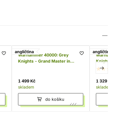
angličtina
angličtina
Warhammer 40000: Grey
Warhamm
Knights - Grand Master in
Knights 
Nemesis Dreadknight
1 499 Kč
1 329 Kč
skladem
skladem
do košíku