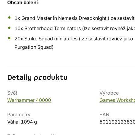
Obsah balení
:
1x Grand Master in Nemesis Dreadknight (lze sestavi
10x Brotherhood Terminators (lze sestavit rovněž jak
20x Strike Squad miniatures (lze sestavit rovněž jako
Purgation Squad)
Detaily produktu
Svět
Výrobce
Warhammer 40000
Games Worksh
Parametry
EAN
Váha: 1094 g
50119212383