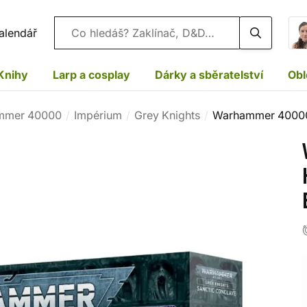
Vyhledávání
alendář
Knihy
Larp a cosplay
Dárky a sběratelství
Obl
mmer 40000
Impérium
Grey Knights
Warhammer 40000: 