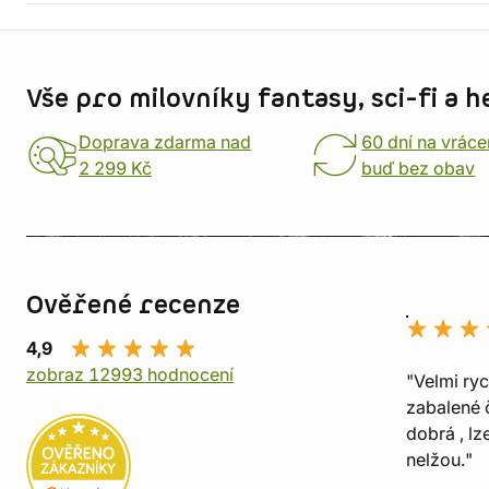
Informace o obchodu
Vše pro milovníky fantasy, sci-fi a h
Doprava zdarma nad
60 dní na vráce
2 299 Kč
buď bez obav
Ověřené recenze
4,9
zobraz 12993 hodnocení
"Velmi ry
zabalené č
dobrá , lz
nelžou."