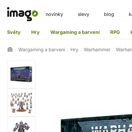
novinky
slevy
blog
k
Světy
Hry
Wargaming a barvení
RPG
Wargaming a barvení
Hry
Warhammer
Warha