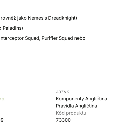
t rovněž jako Nemesis Dreadknight)
o Paladins)
 Interceptor Squad, Purifier Squad nebo
Jazyk
op
Komponenty Angličtina
Pravidla Angličtina
Kód produktu
09
73300