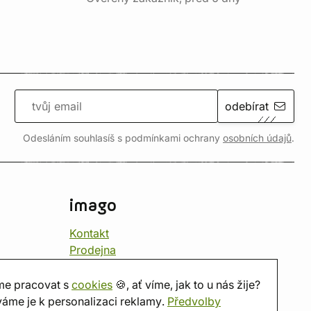
odebírat
Odesláním souhlasíš s podmínkami ochrany
osobních údajů
.
imago
Kontakt
Prodejna
Herna
O nás
e pracovat s
cookies
🍪, ať víme, jak to u nás žije?
Hodnocení obchodu
áme je k personalizaci reklamy.
Předvolby