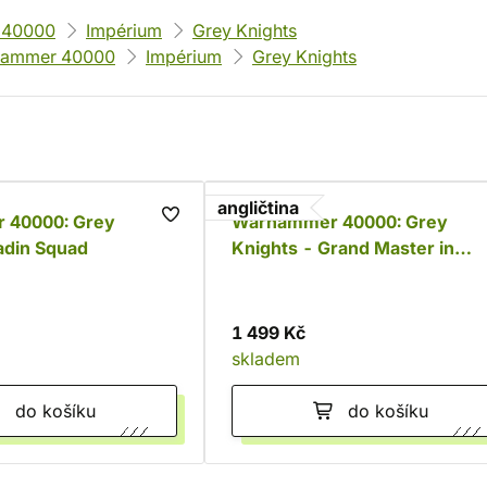
 40000
Impérium
Grey Knights
ammer 40000
Impérium
Grey Knights
angličtina
 40000: Grey
Warhammer 40000: Grey
adin Squad
Knights - Grand Master in
Nemesis Dreadknight
1 499 Kč
skladem
do košíku
do košíku