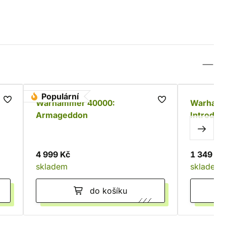
Populární
Warhammer 40000:
Warhamm
Armageddon
Introduct
4 999 Kč
1 349 Kč
skladem
skladem
do košíku