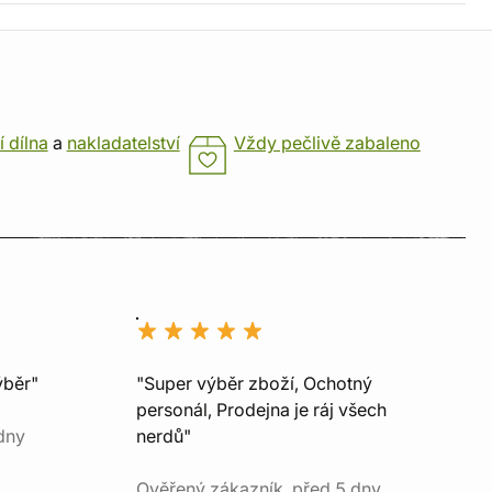
í dílna
a
nakladatelství
Vždy pečlivě zabaleno
ýběr"
"Super výběr zboží, Ochotný
personál, Prodejna je ráj všech
dny
nerdů"
Ověřený zákazník, před 5 dny