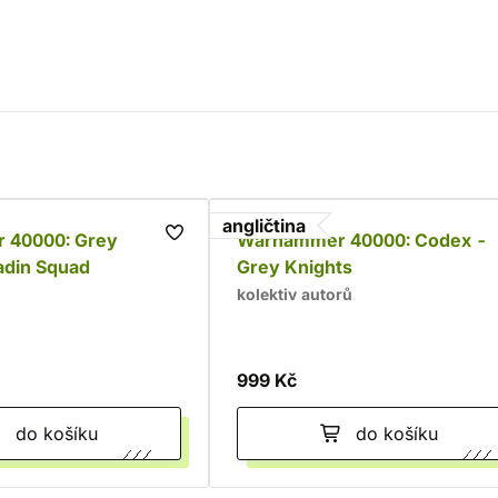
angličtina
 40000: Grey
Warhammer 40000: Codex -
adin Squad
Grey Knights
kolektiv autorů
999 Kč
do košíku
do košíku