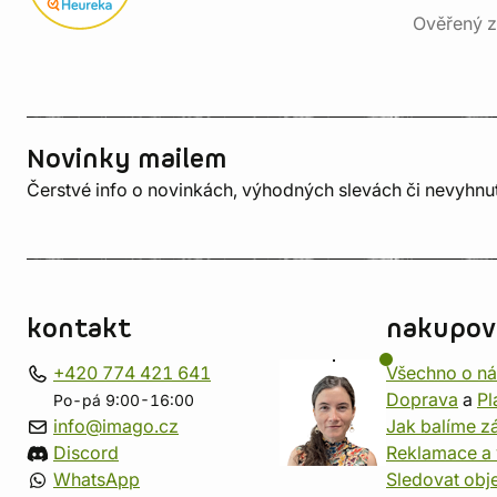
Ověřený z
Novinky mailem
Čerstvé info o novinkách, výhodných slevách či nevyhn
kontakt
nakupov
+420 774 421 641
Všechno o n
Doprava
a
Pl
Po-pá 9:00-16:00
info@imago.cz
Jak balíme zá
Discord
Reklamace a 
WhatsApp
Sledovat obj