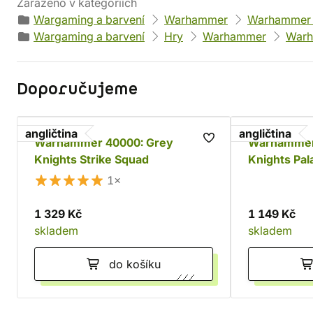
Zařazeno v kategoriích
Wargaming a barvení
Warhammer
Warhammer
Wargaming a barvení
Hry
Warhammer
Warh
Doporučujeme
angličtina
angličtina
Warhammer 40000: Grey
Warhammer
Knights Strike Squad
Knights Pal
1×
1 329 Kč
1 149 Kč
skladem
skladem
do košíku