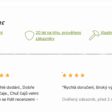
er
ní
20 let na trhu, prověřeno
Vlastn
zákazníky
chlé dodání., Dobře
"Rychlá doručení, široký v
aje., Chuť čajů velmi
e se řídit recenzemi -
Ověřený zákazník, před 2 