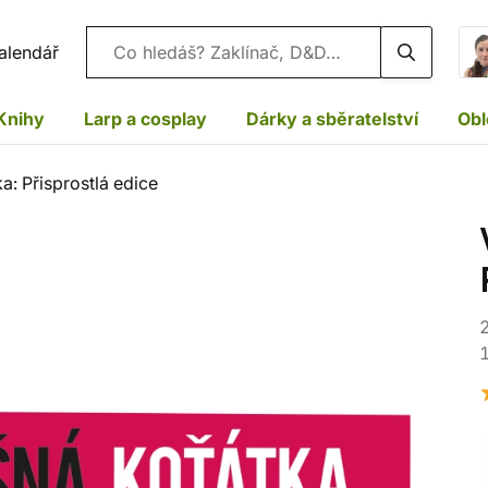
Vyhledávání
alendář
Knihy
Larp a cosplay
Dárky a sběratelství
Obl
a: Přisprostlá edice