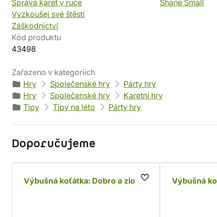
Správa karet v ruce
Shane Small
Vyzkoušej své štěstí
Záškodnictví
Kód produktu
43498
Zařazeno v kategoriích
Hry
Společenské hry
Párty hry
Hry
Společenské hry
Karetní hry
Tipy
Tipy na léto
Párty hry
Doporučujeme
Výbušná koťátka: Dobro a zlo
Výbušná ko