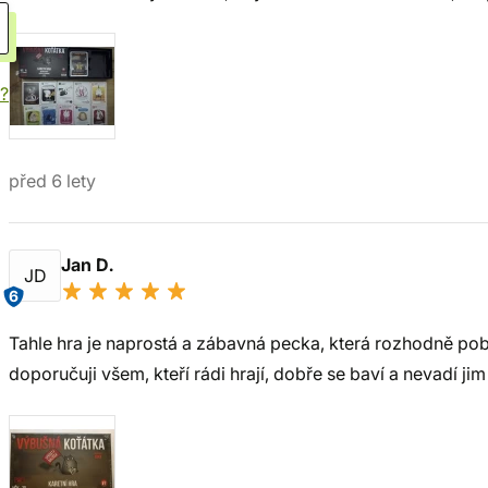
í?
před 6 lety
Jan D.
JD
6
Tahle hra je naprostá a zábavná pecka, která rozhodně poba
doporučuji všem, kteří rádi hrají, dobře se baví a nevadí jim