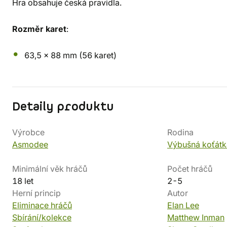
Hra obsahuje česká pravidla.
Rozměr karet
:
63,5 x 88 mm (56 karet)
Detaily produktu
Výrobce
Rodina
Asmodee
Výbušná koťátk
Minimální věk hráčů
Počet hráčů
18 let
2-5
Herní princip
Autor
Eliminace hráčů
Elan Lee
Sbírání/kolekce
Matthew Inman