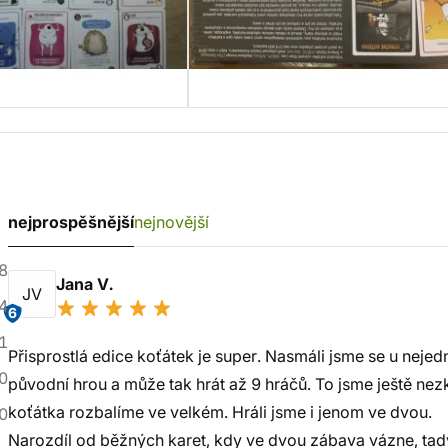
nejprospěšnější
nejnovější
8
Jana V.
JV
4
6
1
Přisprostlá edice koťátek je super. Nasmáli jsme se u neje
0
původní hrou a může tak hrát až 9 hráčů. To jsme ještě nezk
koťátka rozbalíme ve velkém. Hráli jsme i jenom ve dvou.
0
Narozdíl od běžných karet, kdy ve dvou zábava vázne, tad