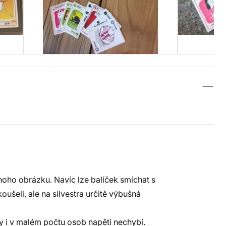
dnoho obrázku. Navíc lze balíček smíchat s
oušeli, ale na silvestra určitě výbušná
y i v malém počtu osob napětí nechybí.