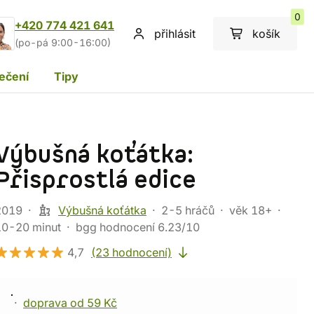
0
+420 774 421 641
přihlásit
košík
(po-pá 9:00-16:00)
ečení
Tipy
Výbušná koťátka:
Přisprostlá edice
2019
Výbušná koťátka
2-5 hráčů
věk 18+
10-20 minut
bgg hodnocení 6.23/10
4,7
(23 hodnocení)
doprava od 59 Kč