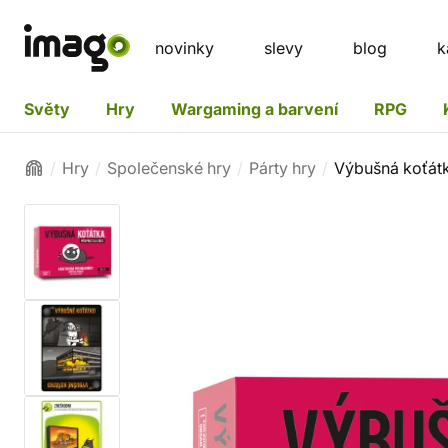
novinky
slevy
blog
k
Světy
Hry
Wargaming a barvení
RPG
Hry
Společenské hry
Párty hry
Výbušná koťátk