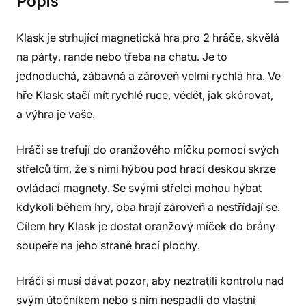
Popis
Klask je strhující magnetická hra pro 2 hráče, skvělá
na párty, rande nebo třeba na chatu. Je to
jednoduchá, zábavná a zároveň velmi rychlá hra. Ve
hře Klask stačí mít rychlé ruce, vědět, jak skórovat,
a výhra je vaše.
Hráči se trefují do oranžového míčku pomocí svých
střelců tím, že s nimi hýbou pod hrací deskou skrze
ovládací magnety. Se svými střelci mohou hýbat
kdykoli během hry, oba hrají zároveň a nestřídají se.
Cílem hry Klask je dostat oranžový míček do brány
soupeře na jeho straně hrací plochy.
Hráči si musí dávat pozor, aby neztratili kontrolu nad
svým útočníkem nebo s ním nespadli do vlastní