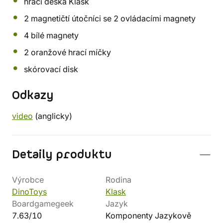
hrací deska Klask
2 magnetičtí útočníci se 2 ovládacími magnety
4 bílé magnety
2 oranžové hrací míčky
skórovací disk
Odkazy
video
(anglicky)
Detaily produktu
Výrobce
Rodina
DinoToys
Klask
Boardgamegeek
Jazyk
7.63/10
Komponenty Jazykově