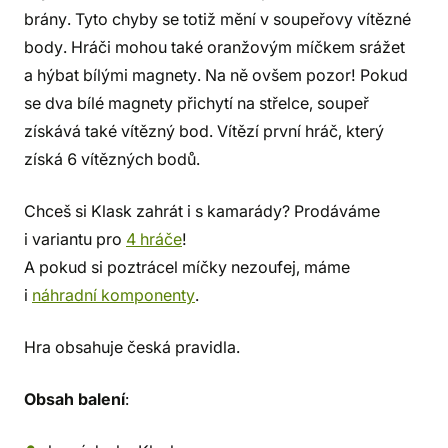
brány. Tyto chyby se totiž mění v soupeřovy vítězné
body. Hráči mohou také oranžovým míčkem srážet
a hýbat bílými magnety. Na ně ovšem pozor! Pokud
se dva bílé magnety přichytí na střelce, soupeř
získává také vítězný bod. Vítězí první hráč, který
získá 6 vítězných bodů.
Chceš si Klask zahrát i s kamarády? Prodáváme
i variantu pro
4 hráče
!
A pokud si poztrácel míčky nezoufej, máme
i
náhradní komponenty
.
Hra obsahuje česká pravidla.
Obsah balení
: