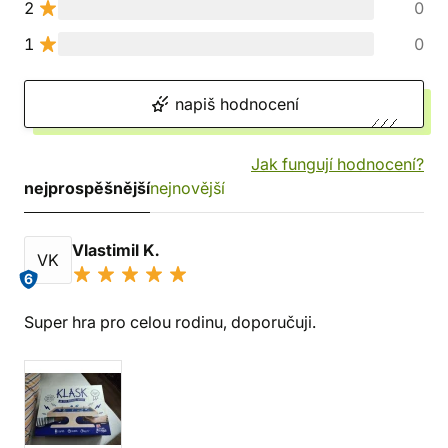
2
0
1
0
napiš hodnocení
Jak fungují hodnocení?
nejprospěšnější
nejnovější
Vlastimil K.
VK
6
Super hra pro celou rodinu, doporučuji.