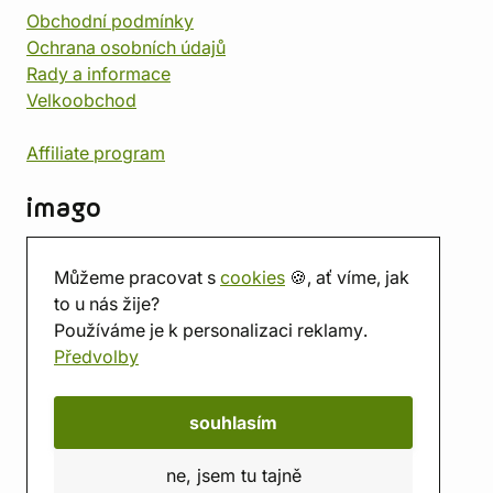
Obchodní podmínky
Ochrana osobních údajů
Rady a informace
Velkoobchod
Affiliate program
imago
Kontakt
Můžeme pracovat s
cookies
🍪, ať víme, jak
Prodejna
to u nás žije?
Herna
Používáme je k personalizaci reklamy.
O nás
Předvolby
Hodnocení obchodu
Dárkové poukazy
Kalendář
souhlasím
imago.blog
ne, jsem tu tajně