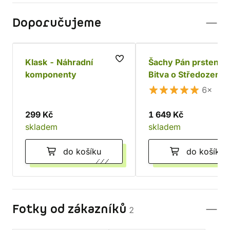
Doporučujeme
Klask - Náhradní
Šachy Pán prstenů 
komponenty
Bitva o Středozem
6×
299 Kč
1 649 Kč
skladem
skladem
do košíku
do košíku
Fotky od zákazníků
2