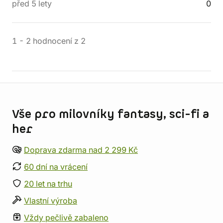
před 5 lety
0
1
-
2
hodnocení
z
2
Informace o obchodu
Vše pro milovníky fantasy, sci-fi a
her
Doprava zdarma nad 2 299 Kč
60 dní na vrácení
20 let na trhu
Vlastní výroba
Vždy pečlivě zabaleno