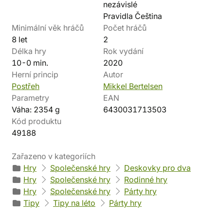
nezávislé
Pravidla Čeština
Minimální věk hráčů
Počet hráčů
8 let
2
Délka hry
Rok vydání
10-0 min.
2020
Herní princip
Autor
Postřeh
Mikkel Bertelsen
Parametry
EAN
Váha: 2354 g
6430031713503
Kód produktu
49188
Zařazeno v kategoriích
Hry
Společenské hry
Deskovky pro dva
Hry
Společenské hry
Rodinné hry
Hry
Společenské hry
Párty hry
Tipy
Tipy na léto
Párty hry