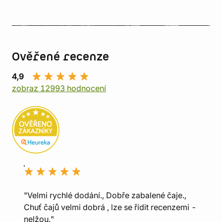
Ověřené recenze
4,9
zobraz 12993 hodnocení
"Velmi rychlé dodání., Dobře zabalené čaje.,
Chuť čajů velmi dobrá , lze se řídit recenzemi -
nelžou."