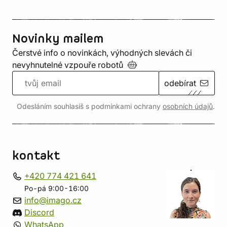
Novinky mailem
Čerstvé info o novinkách, výhodných slevách či
nevyhnutelné vzpouře
robotů
odebírat
Odesláním souhlasíš s podmínkami ochrany
osobních údajů
.
kontakt
+420 774 421 641
Po-pá 9:00-16:00
info@imago.cz
Discord
WhatsApp