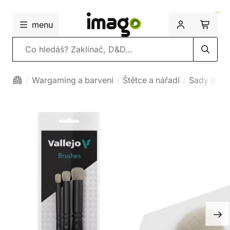
menu
Vyhledávání
Wargaming a barvení
Štětce a nářadí
Sady štětc