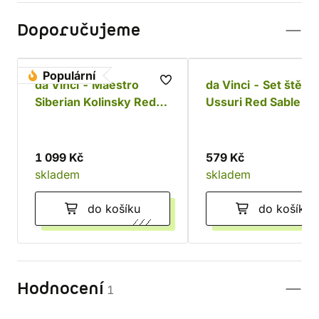
Doporučujeme
Populární
da Vinci - Maestro
da Vinci - Set štětc
Siberian Kolinsky Red
Ussuri Red Sable
sable Set
1 099 Kč
579 Kč
skladem
skladem
do košíku
do košíku
Hodnocení
1