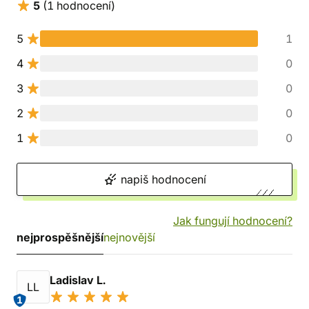
5
(1 hodnocení)
5
1
4
0
3
0
2
0
1
0
napiš hodnocení
Jak fungují hodnocení?
nejprospěšnější
nejnovější
Ladislav L.
LL
1