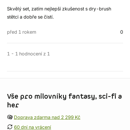
Skvělý set, zatím nejlepší zkušenost s dry-brush
stětci a dobře se čistí.
před 1 rokem
0
1
-
1
hodnocení
z
1
Informace o obchodu
Vše pro milovníky fantasy, sci-fi a
her
Doprava zdarma nad 2 299 Kč
60 dní na vrácení