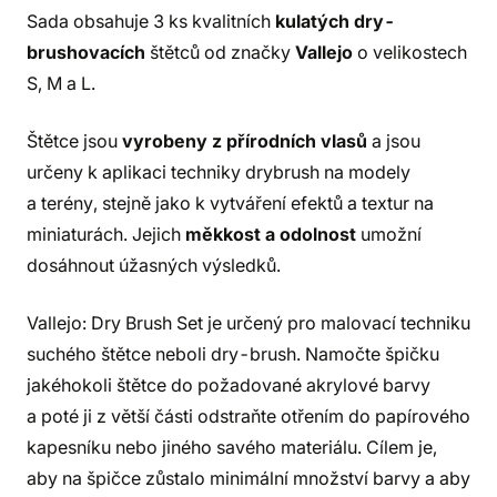
Sada obsahuje 3 ks kvalitních
kulatých dry-
brushovacích
štětců od značky
Vallejo
o velikostech
S, M a L.
Štětce jsou
vyrobeny z přírodních vlasů
a jsou
určeny k aplikaci techniky drybrush na modely
a terény, stejně jako k vytváření efektů a textur na
miniaturách. Jejich
měkkost a odolnost
umožní
dosáhnout úžasných výsledků.
Vallejo: Dry Brush Set je určený pro malovací techniku
suchého štětce neboli dry-brush. Namočte špičku
jakéhokoli štětce do požadované akrylové barvy
a poté ji z větší části odstraňte otřením do papírového
kapesníku nebo jiného savého materiálu. Cílem je,
aby na špičce zůstalo minimální množství barvy a aby