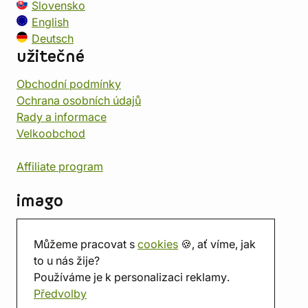
Slovensko
English
Deutsch
užitečné
Obchodní podmínky
Ochrana osobních údajů
Rady a informace
Velkoobchod
Affiliate program
imago
Kontakt
Můžeme pracovat s
cookies
🍪, ať víme, jak
Prodejna
to u nás žije?
Herna
Používáme je k personalizaci reklamy.
O nás
Předvolby
Hodnocení obchodu