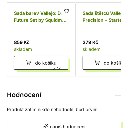
Sada barev Vallejo: Dark
Sada štětců Vallejo:
Future Set by Squidmar
Precision - Starter 
(12 ks)
859 Kč
279 Kč
skladem
skladem
do košíku
do košíku
Hodnocení
Produkt zatím nikdo nehodnotil, buď první!
napiš hodnocení