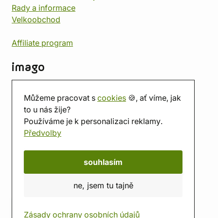
Rady a informace
Velkoobchod
Affiliate program
imago
Kontakt
Můžeme pracovat s
cookies
🍪, ať víme, jak
Prodejna
to u nás žije?
Herna
Používáme je k personalizaci reklamy.
O nás
Předvolby
Hodnocení obchodu
Dárkové poukazy
Kalendář
souhlasím
imago.blog
ne, jsem tu tajně
Zásady ochrany osobních údajů