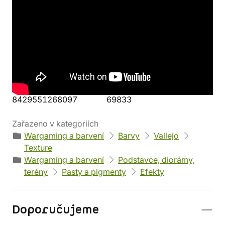
Detaily produktu
Výrobce
Parametry
Vallejo
Objem: 200 ml
Váha: 322 g
EAN
Kód produktu
8429551268097
69833
Zařazeno v kategoriích
Wargaming a barvení
Barvy
Vallejo
Texture
Wargaming a barvení
Podstavce, diorámy,
terény
Pasty a pigmenty
Efekty
Doporučujeme