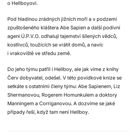
o Hellboyovi.
Pod hladinou zrádných jižních moří a v podzemí
zpuštošeného kláštera Abe Sapien a další podivní
ageni Ú.P.V.O. odhalují tajemství šílených vědců,
kostlivců, toužících se vrátit domů, a navíc
i vrakoviště ve středu země.
Do jeho týmu patřil i Hellboy, ale jak víme z knihy
Červ dobyvatel, odešel. V této povídkové knize se
setkáte s ostatními členy týmu: Abe Sapienem, Liz
Shermanovou, Rogerem Homunkulem a doktory
Manningem a Corriganovou. A dozvíme se jaké
případy řeší, když tam není Hellboy.