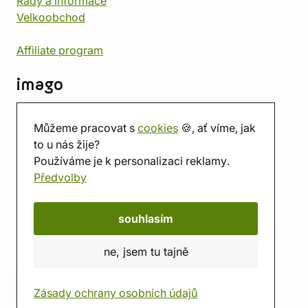
Rady a informace
Velkoobchod
Affiliate program
imago
Kontakt
Můžeme pracovat s
cookies
🍪, ať víme, jak
Prodejna
to u nás žije?
Herna
Používáme je k personalizaci reklamy.
O nás
Předvolby
Hodnocení obchodu
Dárkové poukazy
Kalendář
souhlasím
imago.blog
ne, jsem tu tajně
Zásady ochrany osobních údajů