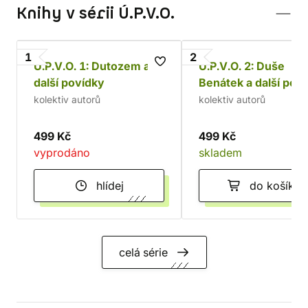
Knihy v sérii Ú.P.V.O.
1
2
Ú.P.V.O. 1: Dutozem a
Ú.P.V.O. 2: Duše
další povídky
Benátek a další pov
kolektiv autorů
kolektiv autorů
499 Kč
499 Kč
vyprodáno
skladem
hlídej
do košíku
celá série