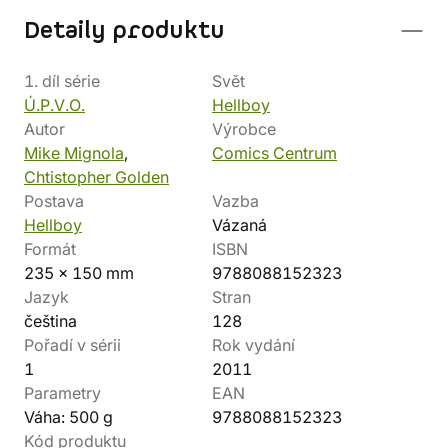
Detaily produktu
1. díl série
Svět
Ú.P.V.O.
Hellboy
Autor
Výrobce
Mike Mignola
,
Comics Centrum
Chtistopher Golden
Postava
Vazba
Hellboy
Vázaná
Formát
ISBN
235 x 150 mm
9788088152323
Jazyk
Stran
čeština
128
Pořadí v sérii
Rok vydání
1
2011
Parametry
EAN
Váha: 500 g
9788088152323
Kód produktu