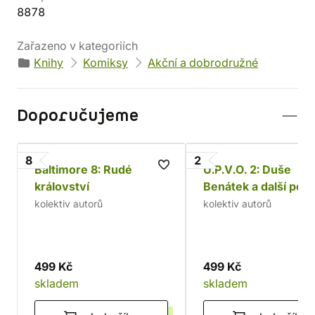
8878
Zařazeno v kategoriích
Knihy
Komiksy
Akční a dobrodružné
Doporučujeme
8
2
Baltimore 8: Rudé
Ú.P.V.O. 2: Duše
království
Benátek a další pov
kolektiv autorů
kolektiv autorů
499 Kč
499 Kč
skladem
skladem