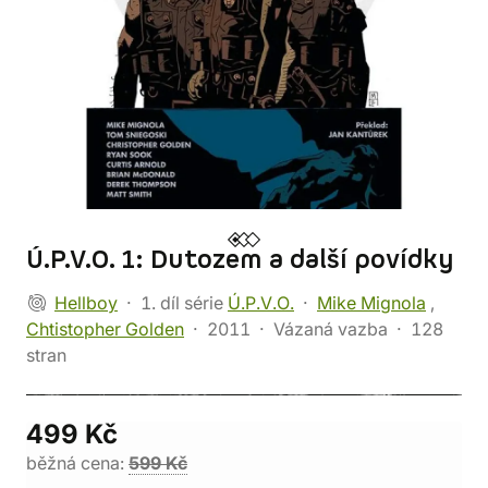
Ú.P.V.O. 1: Dutozem a další povídky
Hellboy
1. díl série
Ú.P.V.O.
Mike Mignola
,
Chtistopher Golden
2011
Vázaná vazba
128
stran
499 Kč
běžná cena:
599 Kč