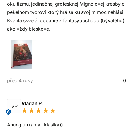
okultizmu, jedinečnej grotesknej Mignolovej kresby o
pekelnom tvorovi ktorý hrá sa ku svojim moc nehlási.
Kvalita skvelá, dodanie z fantasyobchodu (bývalého)
ako vždy bleskové.
před 4 roky
0
Vladan P.
VP
6
Anung un rama.. klasika))