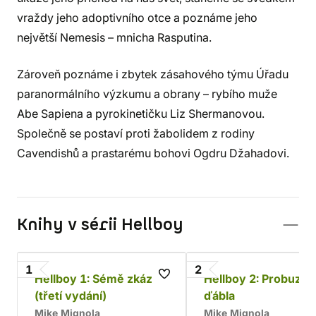
vraždy jeho adoptivního otce a poznáme jeho
největší Nemesis – mnicha Rasputina.
Zároveň poznáme i zbytek zásahového týmu Úřadu
paranormálního výzkumu a obrany – rybího muže
Abe Sapiena a pyrokinetičku Liz Shermanovou.
Společně se postaví proti žabolidem z rodiny
Cavendishů a prastarému bohovi Ogdru Džahadovi.
Knihy v sérii Hellboy
1
2
Hellboy 1: Sémě zkázy
Hellboy 2: Probuzen
(třetí vydání)
ďábla
Mike Mignola
Mike Mignola