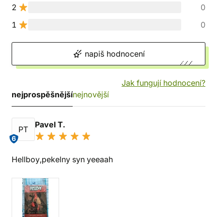
2
0
1
0
napiš hodnocení
Jak fungují hodnocení?
nejprospěšnější
nejnovější
Pavel T.
PT
6
Hellboy,pekelny syn yeeaah