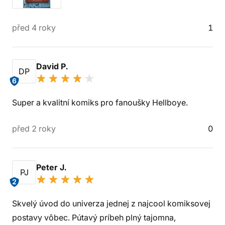
před 4 roky
1
David P.
DP
6
Super a kvalitní komiks pro fanoušky Hellboye.
před 2 roky
0
Peter J.
PJ
2
Skvelý úvod do univerza jednej z najcool komiksovej
postavy vôbec. Pútavý príbeh plný tajomna,