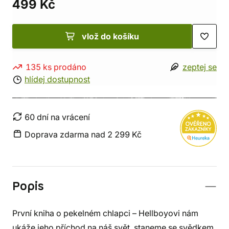
499 Kč
vlož do košíku
135 ks prodáno
zeptej se
hlídej dostupnost
60 dní na vrácení
Doprava zdarma nad 2 299 Kč
Popis
První kniha o pekelném chlapci – Hellboyovi nám
ukáže jeho příchod na náš svět, staneme se svědkem