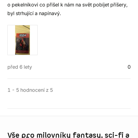
o pekelníkovi co přišel k nám na svět pobíjet příšery,
byl strhující a napínavý.
před 6 lety
0
1
-
5
hodnocení
z
5
Informace o obchodu
Vše pro milovníky fantasy, sci-fi a