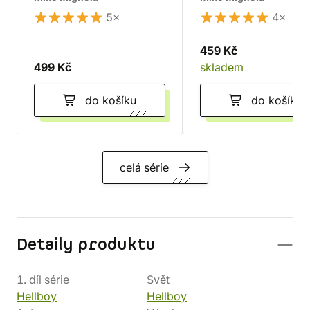
5×
4×
459 Kč
499 Kč
skladem
do košíku
do košíku
celá série
Detaily produktu
1. díl série
Svět
Hellboy
Hellboy