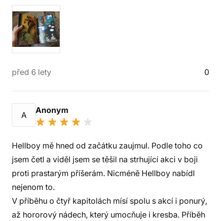
před 6 lety
0
Anonym
A
Hellboy mě hned od začátku zaujmul. Podle toho co
jsem četl a viděl jsem se těšil na strhující akci v boji
proti prastarým příšerám. Nicméně Hellboy nabídl
nejenom to.
V příběhu o čtyř kapitolách mísí spolu s akcí i ponurý,
až hororový nádech, který umocňuje i kresba. Příběh