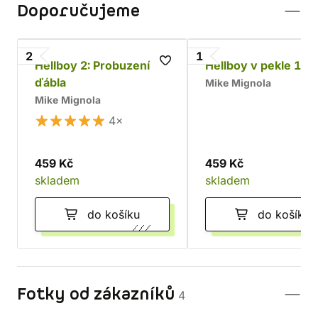
Doporučujeme
2
1
Hellboy 2: Probuzení
Hellboy v pekle 1: P
ďábla
Mike Mignola
Mike Mignola
4×
459 Kč
459 Kč
skladem
skladem
do košíku
do košíku
Fotky od zákazníků
4