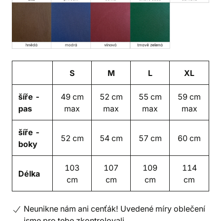
S
M
L
XL
šíře -
49 cm
52 cm
55 cm
59 cm
pas
max
max
max
max
šíře -
52 cm
54 cm
57 cm
60 cm
boky
103
107
109
114
Délka
cm
cm
cm
cm
Neunikne nám ani cenťák! Uvedené míry oblečení
jsme pro tebe zkontrolovali.