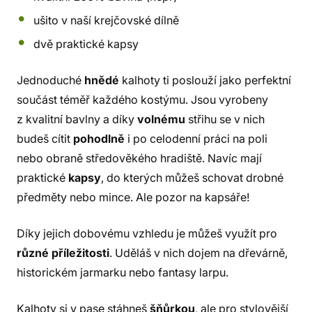
ušito v naší krejčovské dílně
dvě praktické kapsy
Jednoduché
hnědé
kalhoty ti poslouží jako perfektní
součást téměř každého kostýmu. Jsou vyrobeny
z kvalitní bavlny a díky
volnému
střihu se v nich
budeš cítit
pohodlně
i po celodenní práci na poli
nebo obraně středověkého hradiště. Navíc mají
praktické
kapsy
, do kterých můžeš schovat drobné
předměty nebo mince. Ale pozor na kapsáře!
Díky jejich dobovému vzhledu je můžeš využít pro
různé příležitosti
. Uděláš v nich dojem na dřevárně,
historickém jarmarku nebo fantasy larpu.
Kalhoty si v pase stáhneš
šňůrkou
, ale pro stylovější