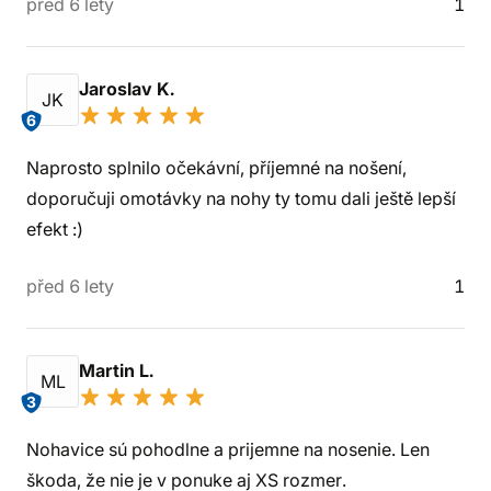
před 6 lety
1
Jaroslav K.
JK
6
Naprosto splnilo očekávní, příjemné na nošení,
doporučuji omotávky na nohy ty tomu dali ještě lepší
efekt :)
před 6 lety
1
Martin L.
ML
3
Nohavice sú pohodlne a prijemne na nosenie. Len
škoda, že nie je v ponuke aj XS rozmer.