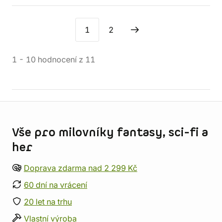
1
2
1
-
10
hodnocení
z
11
Informace o obchodu
Vše pro milovníky fantasy, sci-fi a
her
Doprava zdarma nad 2 299 Kč
60 dní na vrácení
20 let na trhu
Vlastní výroba