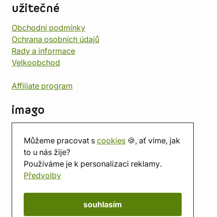
užitečné
Obchodní podmínky
Ochrana osobních údajů
Rady a informace
Velkoobchod
Affiliate program
imago
Kontakt
Můžeme pracovat s
cookies
🍪, ať víme, jak
Prodejna
to u nás žije?
Herna
Používáme je k personalizaci reklamy.
O nás
Předvolby
Hodnocení obchodu
Dárkové poukazy
Kalendář
souhlasím
imago.blog