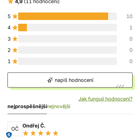
4,9
(11 hodnocení)
5
10
4
1
3
0
2
0
1
0
napiš hodnocení
Jak fungují hodnocení?
nejprospěšnější
nejnovější
Ondřej Č.
OČ
6