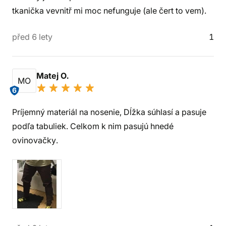
tkanička vevnitř mi moc nefunguje (ale čert to vem).
před 6 lety
1
Matej O.
MO
6
Príjemný materiál na nosenie, Dĺžka súhlasí a pasuje
podľa tabuliek. Celkom k nim pasujú hnedé
ovinovačky.