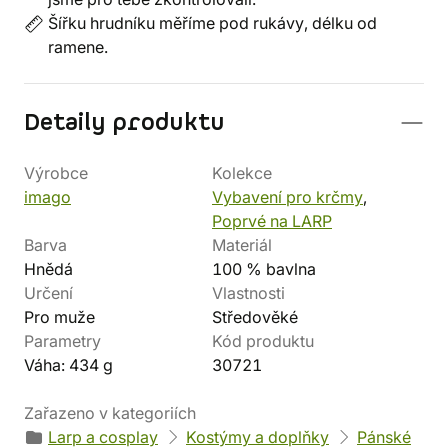
Šířku hrudníku měříme pod rukávy, délku od
ramene.
Detaily produktu
Výrobce
Kolekce
imago
Vybavení pro krčmy
,
Poprvé na LARP
Barva
Materiál
Hnědá
100 % bavlna
Určení
Vlastnosti
Pro muže
Středověké
Parametry
Kód produktu
Váha: 434 g
30721
Zařazeno v kategoriích
Larp a cosplay
Kostýmy a doplňky
Pánské