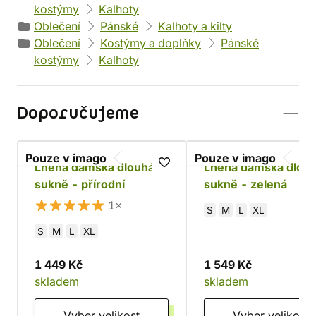
kostýmy
Kalhoty
Oblečení
Pánské
Kalhoty a kilty
Oblečení
Kostýmy a doplňky
Pánské
kostýmy
Kalhoty
Doporučujeme
Pouze v imago
Pouze v imago
Lněná dámská dlouhá
Lněná dámská dlou
sukně - přírodní
sukně - zelená
1×
S
M
L
XL
S
M
L
XL
1 449 Kč
1 549 Kč
skladem
skladem
Vyber velikost
Vyber velikost