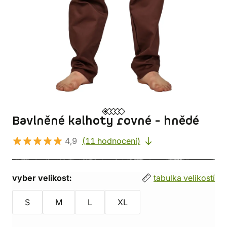
Bavlněné kalhoty rovné - hnědé
4,9
(11 hodnocení)
vyber velikost:
tabulka velikostí
S
M
L
XL