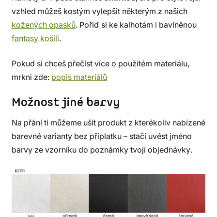
vzhled můžeš kostým vylepšit některým z našich
kožených opasků
. Pořiď si ke kalhotám i bavlněnou
fantasy košili
.
Pokud si chceš přečíst více o použitém materiálu,
mrkni zde:
popis materiálů
Možnost jiné barvy
Na přání ti můžeme ušít produkt z kterékoliv nabízené
barevné varianty bez příplatku – stačí uvést jméno
barvy ze vzorníku do poznámky tvojí objednávky.