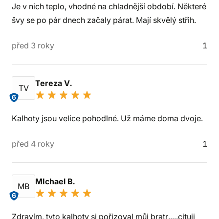
Je v nich teplo, vhodné na chladnější období. Některé
švy se po pár dnech začaly párat. Mají skvělý střih.
před 3 roky
1
Tereza V.
TV
6
Kalhoty jsou velice pohodlné. Už máme doma dvoje.
před 4 roky
1
MIchael B.
MB
6
Zdravím, tyto kalhoty si pořizoval můj bratr.....cituji