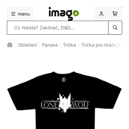
menu
Vyhledávání
Oblečení
Pánské
Trička
Trička pro hráče RPG