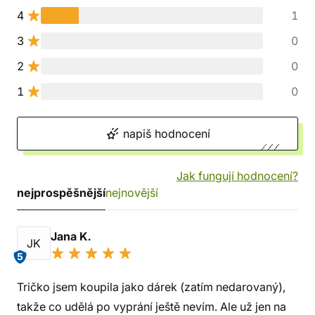
4
1
3
0
2
0
1
0
napiš hodnocení
Jak fungují hodnocení?
nejprospěšnější
nejnovější
Jana K.
JK
5
Tričko jsem koupila jako dárek (zatím nedarovaný),
takže co udělá po vyprání ještě nevím. Ale už jen na