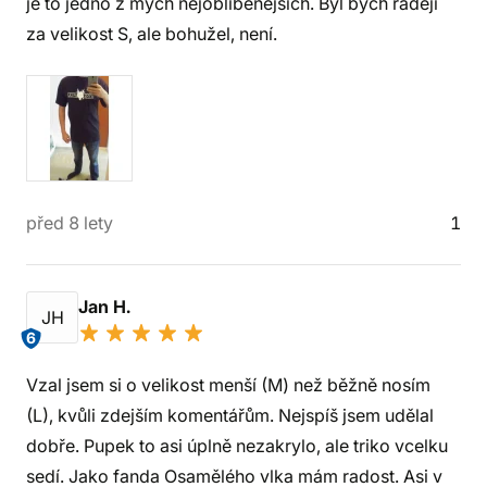
je to jedno z mých nejoblíbenějších. Byl bych raději
za velikost S, ale bohužel, není.
před 8 lety
1
Jan H.
JH
6
Vzal jsem si o velikost menší (M) než běžně nosím
(L), kvůli zdejším komentářům. Nejspíš jsem udělal
dobře. Pupek to asi úplně nezakrylo, ale triko vcelku
sedí. Jako fanda Osamělého vlka mám radost. Asi v