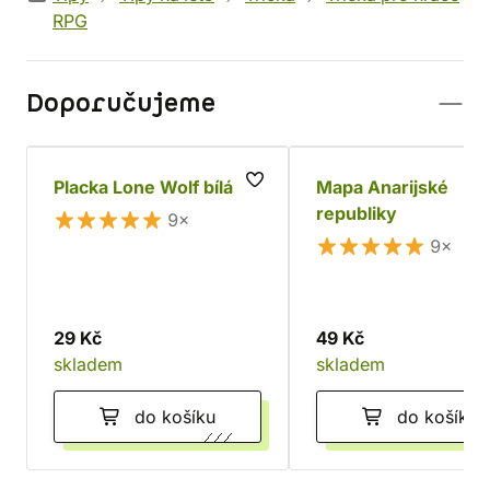
RPG
Doporučujeme
Placka Lone Wolf bílá
Mapa Anarijské
republiky
9×
9×
29 Kč
49 Kč
skladem
skladem
do košíku
do košíku