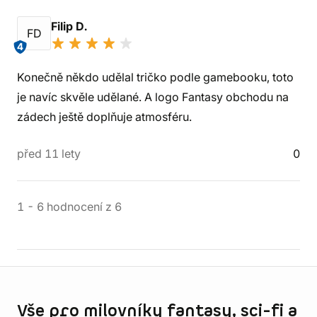
Filip D.
FD
4
Konečně někdo udělal tričko podle gamebooku, toto
je navíc skvěle udělané. A logo Fantasy obchodu na
zádech ještě doplňuje atmosféru.
před 11 lety
0
1
-
6
hodnocení
z
6
Informace o obchodu
Vše pro milovníky fantasy, sci-fi a