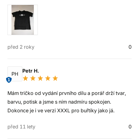
před 2 roky
0
Petr H.
PH
1
Mám tričko od vydání prvního dílu a porář drží tvar,
barvu, potisk a jsme s ním nadmíru spokojen.
Dokonce je i ve verzi XXXL pro buřtíky jako já.
před 11 lety
0