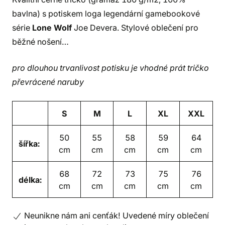
bavlna) s potiskem loga legendární gamebookové
série
Lone Wolf
Joe Devera. Stylové oblečení pro
běžné nošení…
pro dlouhou trvanlivost potisku je vhodné prát tričko
převrácené naruby
S
M
L
XL
XXL
50
55
58
59
64
šířka:
cm
cm
cm
cm
cm
68
72
73
75
76
délka:
cm
cm
cm
cm
cm
Neunikne nám ani cenťák! Uvedené míry oblečení