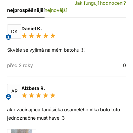
Jak fungují hodnocení?
nejprospěšnější
nejnovější
Daniel K.
DK
1
Skvěle se vyjímá na mém batohu !!!
před 2 roky
0
Alžbeta R.
AR
4
ako začínajúca fanúšička osamelého vlka bolo toto
jednoznačne must have :3