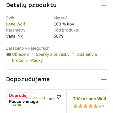
Detaily produktu
Svět
Materiál
Lone Wolf
100 % kov
Parametry
Kód produktu
Váha: 4 g
5879
Zařazeno v kategoriích
Oblečení
Šperky a přívěsky
Odznaky a
brože
Placky
Doporučujeme
Doprodej
Magnetická brož Lone
Tričko Lone Wolf
Pouze v imago
Wolf
6×