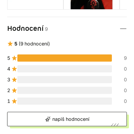
Hodnocení
9
5
(9 hodnocení)
5
9
4
0
3
0
2
0
1
0
napiš hodnocení