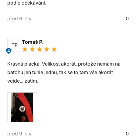
podle očekávání.
před 6 lety
0
Tomáš P.
TP
4
Krásná placka. Velikost akorát, protože nemám na
batohu jen tuhle jednu, tak se to tam vše akorát
vejde... zatím.
před 9 lety
0