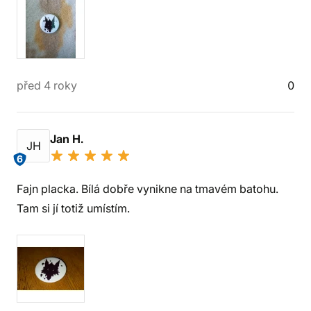
před 4 roky
0
Jan H.
JH
6
Fajn placka. Bílá dobře vynikne na tmavém batohu.
Tam si jí totiž umístím.