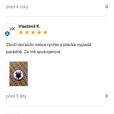
před 4 roky
0
Vlastimil K.
VK
6
Zboží dorazilo velice rychle a placka vypadá
parádně. Za mě spokojenost.
před 5 lety
0