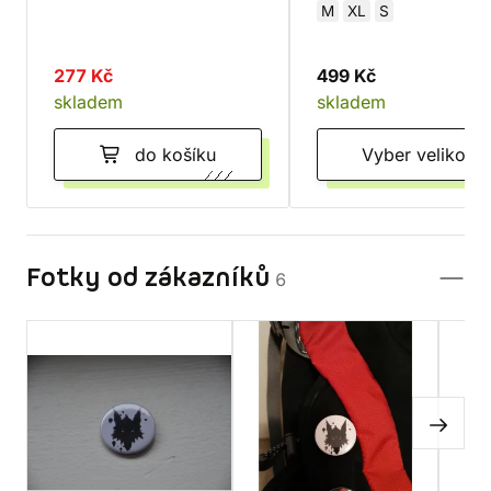
M
XL
S
277 Kč
499 Kč
skladem
skladem
do košíku
Vyber velikost
Fotky od zákazníků
6