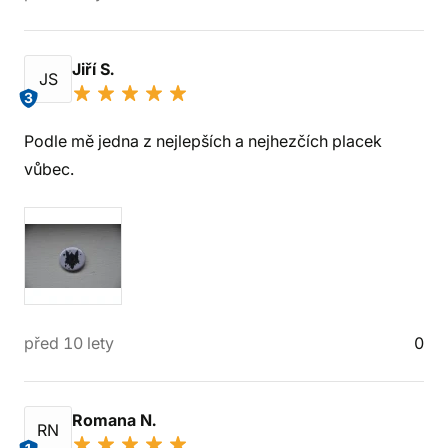
Jiří S.
JS
3
Podle mě jedna z nejlepších a nejhezčích placek
vůbec.
před 10 lety
0
Romana N.
RN