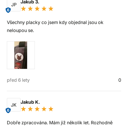
Jakub 3.
JP
6
Všechny placky co jsem kdy objednal jsou ok
neloupou se.
před 6 lety
0
Jakub K.
JK
6
Dobře zpracována. Mám již několik let. Rozhodně