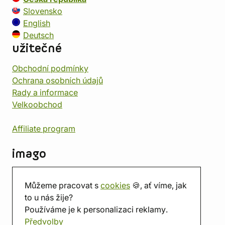
Slovensko
English
Deutsch
užitečné
Obchodní podmínky
Ochrana osobních údajů
Rady a informace
Velkoobchod
Affiliate program
imago
Kontakt
Můžeme pracovat s
cookies
🍪, ať víme, jak
Prodejna
to u nás žije?
Herna
Používáme je k personalizaci reklamy.
O nás
Předvolby
Hodnocení obchodu