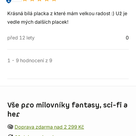
1
Krásná bílá placka z které mám velkou radost :) Už je
vedle mých dalších placek!
před 12 lety
0
1
-
9
hodnocení
z
9
Informace o obchodu
Vše pro milovníky fantasy, sci-fi a
her
Doprava zdarma nad 2 299 Kč