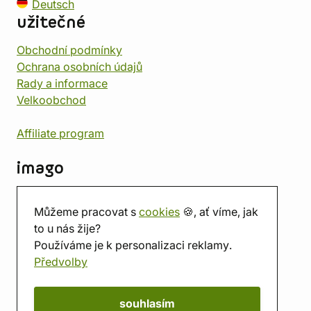
Deutsch
užitečné
Obchodní podmínky
Ochrana osobních údajů
Rady a informace
Velkoobchod
Affiliate program
imago
Kontakt
Můžeme pracovat s
cookies
🍪, ať víme, jak
Prodejna
to u nás žije?
Herna
Používáme je k personalizaci reklamy.
O nás
Předvolby
Hodnocení obchodu
Dárkové poukazy
Kalendář
souhlasím