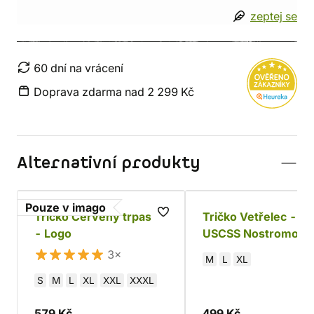
zeptej se
60 dní na vrácení
Doprava zdarma nad 2 299 Kč
Alternativní produkty
Pouze v imago
Tričko Červený trpaslík
Tričko Vetřelec -
- Logo
USCSS Nostromo
3×
M
L
XL
S
M
L
XL
XXL
XXXL
579 Kč
499 Kč