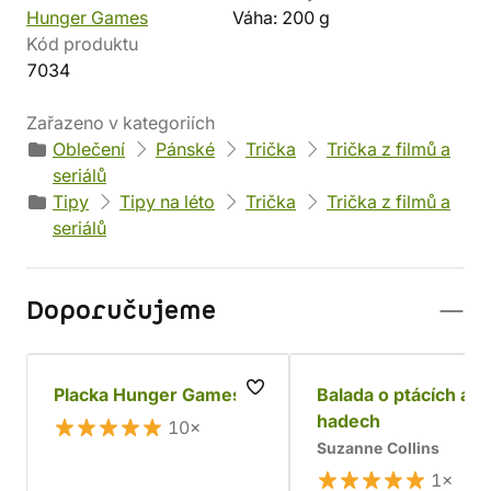
Hunger Games
Váha: 200 g
Kód produktu
7034
Zařazeno v kategoriích
Oblečení
Pánské
Trička
Trička z filmů a
seriálů
Tipy
Tipy na léto
Trička
Trička z filmů a
seriálů
Doporučujeme
Placka Hunger Games
Balada o ptácích a
hadech
10×
Suzanne Collins
1×