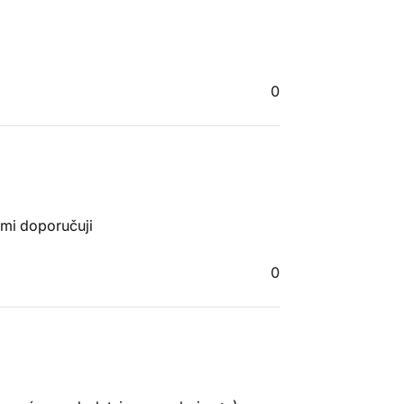
0
lmi doporučuji
0