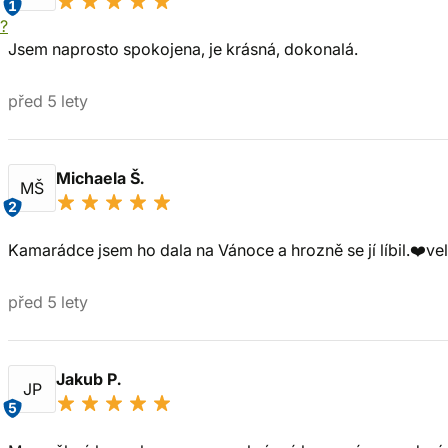
1
í?
Jsem naprosto spokojena, je krásná, dokonalá.
před 5 lety
Michaela Š.
MŠ
2
Kamarádce jsem ho dala na Vánoce a hrozně se jí líbil.❤️ve
před 5 lety
Jakub P.
JP
5