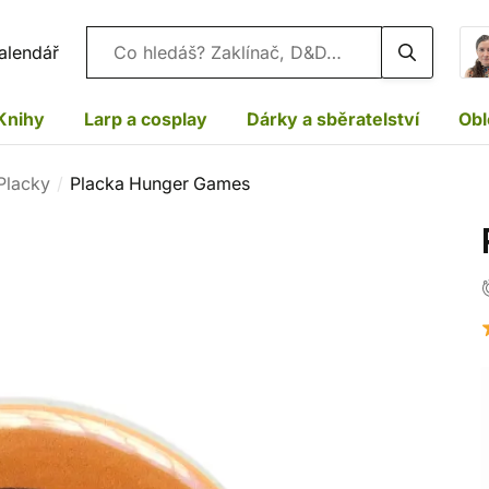
Vyhledávání
alendář
Knihy
Larp a cosplay
Dárky a sběratelství
Obl
Placky
Placka Hunger Games