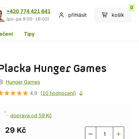
0
+420 774 421 641
přihlásit
košík
(po-pá 9:00-16:00)
ečení
Tipy
Placka Hunger Games
Hunger Games
4,9
(10 hodnocení)
doprava od 59 Kč
29 Kč