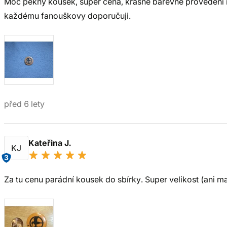
Moc pěkný kousek, super cena, krásné barevné provedení 
každému fanouškovy doporučuji.
před 6 lety
Kateřina J.
KJ
3
Za tu cenu parádní kousek do sbírky. Super velikost (ani mal