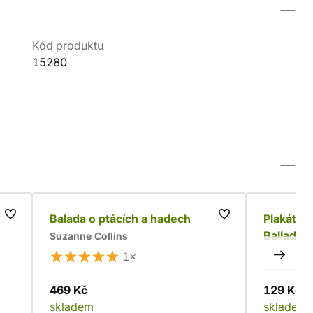
Kód produktu
15280
Balada o ptácích a hadech
Plakát T
Ballad O
Suzanne Collins
1×
469 Kč
129 Kč
skladem
skladem