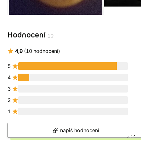
Hodnocení
10
4,9
(10 hodnocení)
5
4
3
2
1
napiš hodnocení