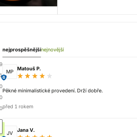
nejprospěšnější
nejnovější
9
Matouš P.
MP
1
6
0
Pěkné minimalistické provedení. Drží dobře.
0
před 1 rokem
0
Jana V.
JV