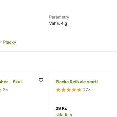
Parametry
Váha: 4 g
Placky
sher - Skull
Placka Relikvie smrti
3×
17×
29 Kč
skladem