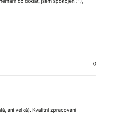
nemám co dodat, jsem spokojen :-),
0
á, ani velká). Kvalitní zpracování