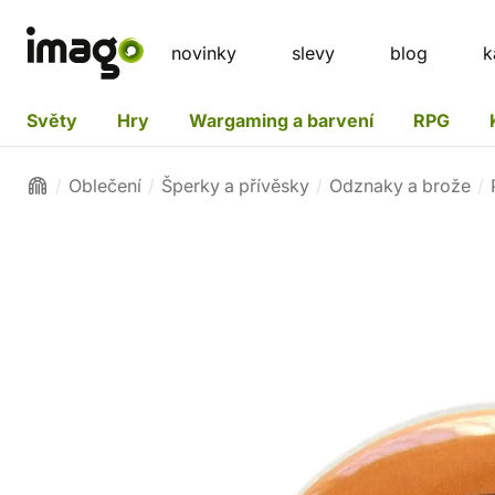
novinky
slevy
blog
k
Světy
Hry
Wargaming a barvení
RPG
Oblečení
Šperky a přívěsky
Odznaky a brože