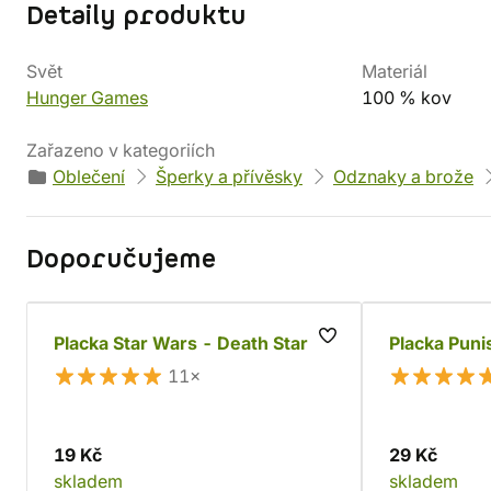
Detaily produktu
Svět
Materiál
Hunger Games
100 % kov
Zařazeno v kategoriích
Oblečení
Šperky a přívěsky
Odznaky a brože
Doporučujeme
Placka Star Wars - Death Star
Placka Puni
11×
19 Kč
29 Kč
skladem
skladem