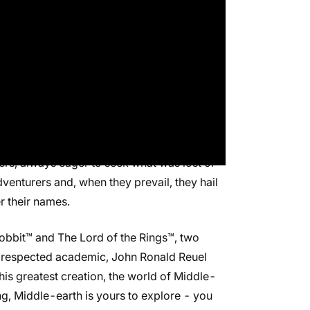
turning. Twenty-four years ago, an alliance
d Wild Wolves, under a sky darkened by
ree Peoples. But twenty years is a long time
 a shadow is lengthening once again. Rumours
sed lands are spreading with increasing
de-tales and children’s stories, they
sinister truth they hide.
ers, always eager to seek what was lost or
venturers and, when they prevail, they hail
r their names.
obbit™ and The Lord of the Rings™, two
d respected academic, John Ronald Reuel
his greatest creation, the world of Middle-
ng, Middle-earth is yours to explore - you