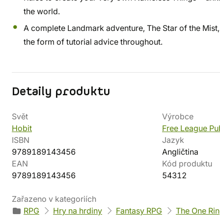
the world.
A complete Landmark adventure, The Star of the Mist,
the form of tutorial advice throughout.
Detaily produktu
Svět
Výrobce
Hobit
Free League Pub
ISBN
Jazyk
9789189143456
Angličtina
EAN
Kód produktu
9789189143456
54312
Zařazeno v kategoriích
RPG
Hry na hrdiny
Fantasy RPG
The One Ri