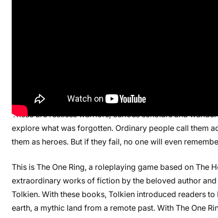
It is the year 2965 of the Third Age and the Shadow is re
of Elves, Men, and Dwarves defeated a horde of Orcs an
Giant Bats, inaugurating a new era of prosperity for the F
for peace to last, and in many dark corners of the earth
of strange things happening outside the borders of civili
regularity and, while they are dismissed by most as firesi
sometimes reach the ears of individuals who recognise the 
These are restless warriors, curious scholars and wander
explore what was forgotten. Ordinary people call them ad
them as heroes. But if they fail, no one will even remembe
This is The One Ring, a roleplaying game based on The H
extraordinary works of fiction by the beloved author an
Tolkien. With these books, Tolkien introduced readers to 
earth, a mythic land from a remote past. With The One Ri