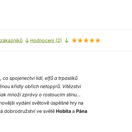
 zákazníků
Hodnocení (2)
co spojenectví lidí, elfů a trpaslíků
nou křídly obřích netopýrů. Vítězství
však množí zprávy o rostoucím stínu…
jnovější vydání světově úspěšné hry na
ná dobrodružství ve světě
Hobita
a
Pána