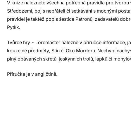
V knize naleznete všechna potřebná pravidla pro tvorbu
Středozemi, boj s nepřáteli či setkávání s mocnými postav
pravidel je taktéž popis šestice Patronů, zadavatelů dob
Pytlík.
Tvůrce hry - Loremaster nalezne v příručce informace, ja
kouzelné předměty, Stín či Oko Mordoru. Nechybí nachy
plný obávaných skřetů, jeskynních trolů, lapků či mohyl
Příručka je v angličtině.