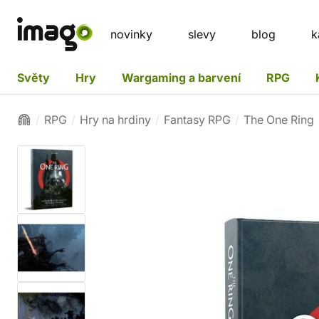
novinky
slevy
blog
k
Světy
Hry
Wargaming a barvení
RPG
RPG
Hry na hrdiny
Fantasy RPG
The One Ring