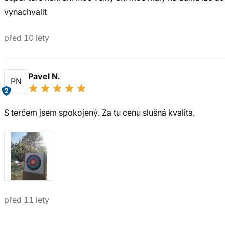
vynachvalit
před 10 lety
Pavel N.
PN
2
S terčem jsem spokojený. Za tu cenu slušná kvalita.
před 11 lety