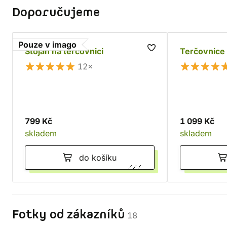
Doporučujeme
Pouze v imago
Stojan na terčovnici
Terčovnice
12×
799 Kč
1 099 Kč
skladem
skladem
do košíku
Fotky od zákazníků
18