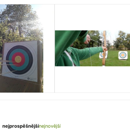
nejprospěšnější
nejnovější