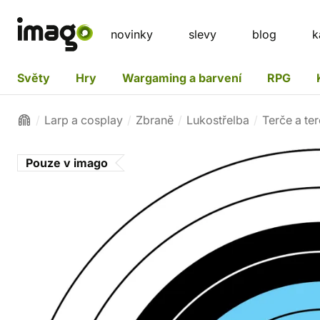
novinky
slevy
blog
k
Světy
Hry
Wargaming a barvení
RPG
Larp a cosplay
Zbraně
Lukostřelba
Terče a te
Pouze v imago