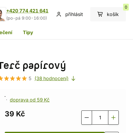
0
+420 774 421 641
přihlásit
košík
(po-pá 9:00-16:00)
ečení
Tipy
Terč papírový
5
(38 hodnocení)
doprava od 59 Kč
39 Kč