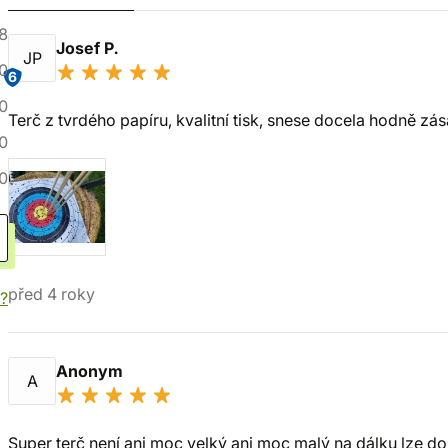
8
Josef P.
JP
0
6
0
Terč z tvrdého papíru, kvalitní tisk, snese docela hodně zás
0
0
před 4 roky
í?
Anonym
A
Super terč není ani moc velký ani moc malý na dálku lze do