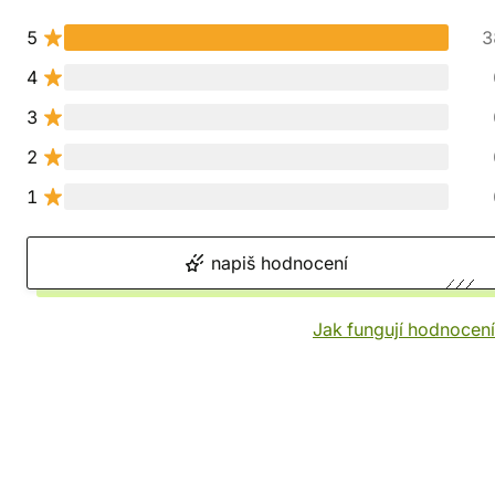
5
3
4
3
2
1
napiš hodnocení
Jak fungují hodnocen