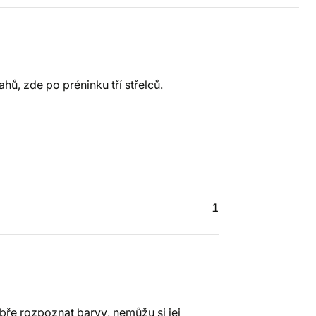
ahů, zde po préninku tří střelců.
1
bře rozpoznat barvy, nemůžu si jej