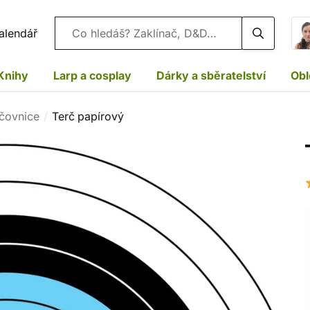
Vyhledávání
alendář
Knihy
Larp a cosplay
Dárky a sběratelství
Obl
rčovnice
Terč papírový