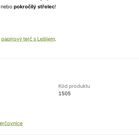
nebo
pokročilý střelec
!
š
papírový terč s Lešijem
.
Kód produktu
1505
terčovnice