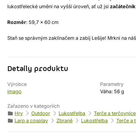
lukostřelecké umění na vyšší úroveň, ať už jsi
začátečník
Rozměr
: 59,7 x 60 cm
Staň se správným zaklínačem a zabij Lešije! Mrkni na ná
Detaily produktu
Výrobce
Parametry
imago
Váha: 56 g
Zařazeno v kategoriích
Hry
Outdoor
Lukostřelba
Terče a terčovnice
Larp a cosplay
Zbraně
Lukostřelba
Terče a 