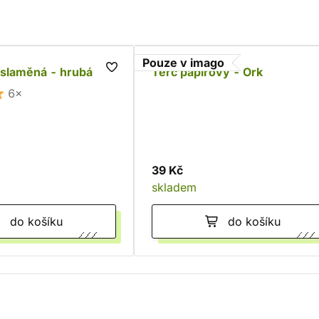
Pouze v imago
 slaměná - hrubá
Terč papírový - Ork
6×
39 Kč
skladem
do košíku
do košíku