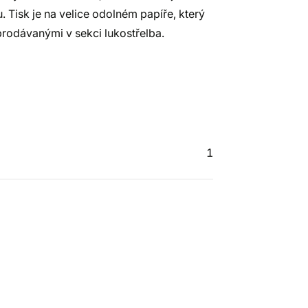
u. Tisk je na velice odolném papíře, který
 prodávanými v sekci lukostřelba.
1