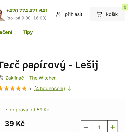
0
+420 774 421 641
přihlásit
košík
(po-pá 9:00-16:00)
ečení
Tipy
Terč papírový - Lešij
Zaklínač - The Witcher
5
(4 hodnocení)
doprava od 59 Kč
39 Kč