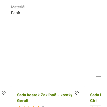
Materiál
Papír
 mm
Sada kostek Zaklínač - kostky
Sada kos
Geralt
Ciri