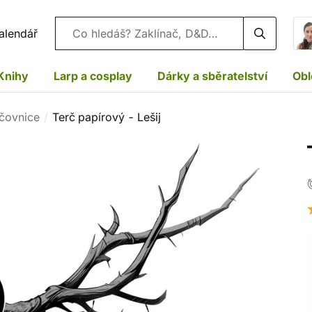
Vyhledávání
alendář
Knihy
Larp a cosplay
Dárky a sběratelství
Obl
rčovnice
Terč papírový - Lešij