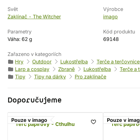
Svět
Výrobce
Zaklínač - The Witcher
imago
Parametry
Kód produktu
Váha: 62 g
69148
Zařazeno v kategoriích
Hry
Outdoor
Lukostřelba
Terče a terčovnice
Larp a cosplay
Zbraně
Lukostřelba
Terče a 
Tipy
Tipy na dárky
Pro zaklínače
Doporučujeme
Pouze v imago
Pouze v ima
Terč papírový - Cthulhu
Terč papíro