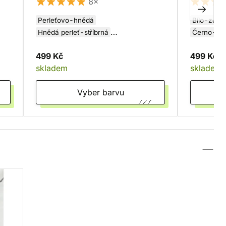
8×
Perleťovo-hnědá
Bílo-zele
Hnědá perleť-stříbrná
Černo-žlu
Hnědo-stříbrná
Černo-stříbrná
499 Kč
499 Kč
Šedo-měděná
skladem
skladem
Vyber barvu