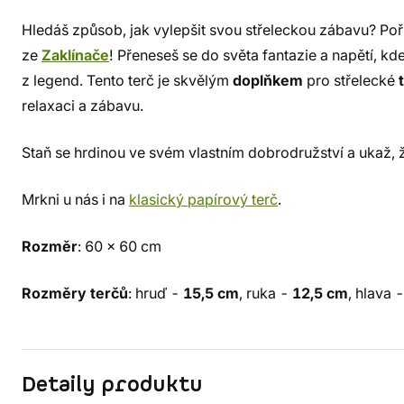
Hledáš způsob, jak vylepšit svou střeleckou zábavu? Poř
ze
Zaklínače
! Přeneseš se do světa fantazie a napětí, k
z legend. Tento terč je skvělým
doplňkem
pro střelecké
relaxaci a zábavu.
Staň se hrdinou ve svém vlastním dobrodružství a ukaž, že
Mrkni u nás i na
klasický papírový terč
.
Rozměr
: 60 x 60 cm
Rozměry terčů
: hruď -
15,5 cm
, ruka -
12,5 cm
, hlava 
Detaily produktu