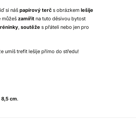
iď si náš
papírový terč
s obrázkem
lešije
de můžeš
zamířit
na tuto děsivou bytost
tréninky
,
soutěže
s přáteli nebo jen pro
 umíš trefit lešije přímo do středu!
-
8,5 cm
.