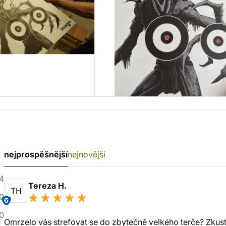
nejprospěšnější
nejnovější
4
Tereza H.
TH
0
6
0
Omrzelo vás strefovat se do zbytečně velkého terče? Zkuste 