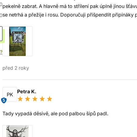
0
pekelně zabrat. A hlavně má to střílení pak úplně jinou šťáv
se netrhá a přežije i rosu. Doporučuji přišpendlit připínáky
0
í?
před 2 roky
Petra K.
PK
5
Tady vypadá děsivě, ale pod palbou šípů padl.