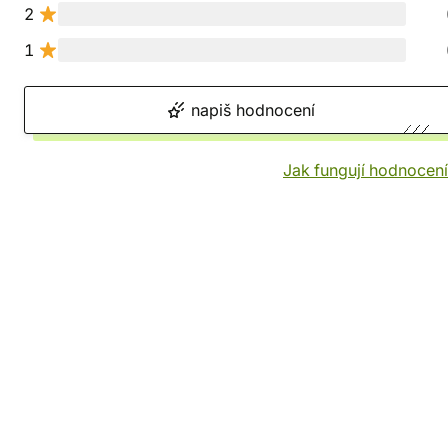
2
1
napiš hodnocení
Jak fungují hodnocen