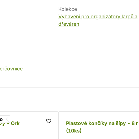
Kolekce
Vybavení pro organizátory larpů a
dřeváren
terčovnice
go
vý - Ork
Plastové končíky na šípy - 8
(10ks)