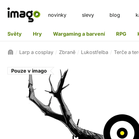
novinky
slevy
blog
k
Světy
Hry
Wargaming a barvení
RPG
Larp a cosplay
Zbraně
Lukostřelba
Terče a te
Pouze v imago