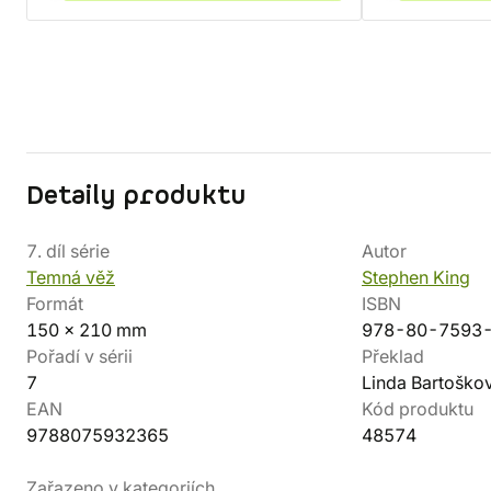
Detaily produktu
7. díl série
Autor
Temná věž
Stephen King
Formát
ISBN
150 x 210 mm
978-80-7593
Pořadí v sérii
Překlad
7
Linda Bartoško
EAN
Kód produktu
9788075932365
48574
Zařazeno v kategoriích