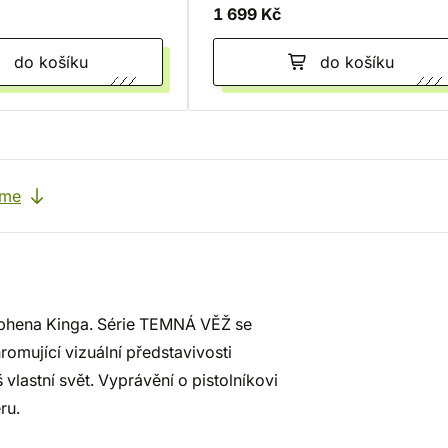
1 699 Kč
do košíku
do košíku
eme
ephena Kinga. Série TEMNÁ VĚŽ se
romující vizuální představivosti
lastní svět. Vyprávění o pistolníkovi
ru.