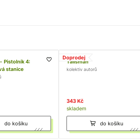
Doprodej
 Pistolník 4:
Talisman
á stanice
kolektiv autorů
ů
343 Kč
skladem
do košíku
do košíku