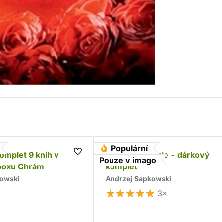
Populární
komplet 9 knih v
Husitská trilogie - dárkový
Pouze v imago
boxu Chrám
komplet
kowski
Andrzej Sapkowski
3×