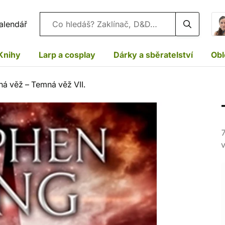
Vyhledávání
alendář
Knihy
Larp a cosplay
Dárky a sběratelství
Obl
á věž – Temná věž VII.
7