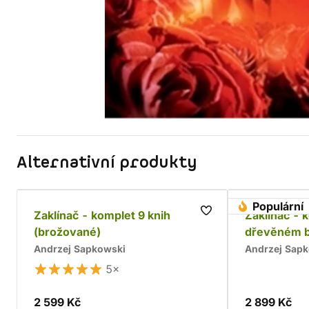
Alternativní produkty
Populární
Zaklínač - komplet 9 knih
Zaklínač - 
(brožované)
dřevěném 
Andrzej Sapkowski
Andrzej Sap
5×
2 599 Kč
2 899 Kč