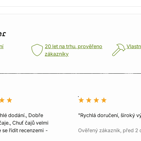
er
ní
20 let na trhu, prověřeno
Vlastn
zákazníky
chlé dodání., Dobře
"Rychlá doručení, široký v
aje., Chuť čajů velmi
e se řídit recenzemi -
Ověřený zákazník, před 2 