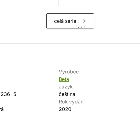
celá série
Výrobce
Beta
Jazyk
-236-5
čeština
Rok vydání
vá
2020