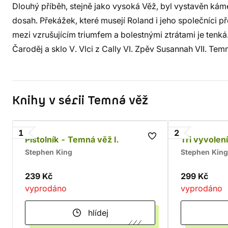
Dlouhý příběh, stejně jako vysoká Věž, byl vystavěn káme
dosah. Překážek, které musejí Roland i jeho společníci p
mezi vzrušujícím triumfem a bolestnými ztrátami je tenká. I. 
Čaroděj a sklo V. Vlci z Cally VI. Zpěv Susannah VII. Te
Knihy v sérii Temná věž
1
2
Pistolník - Temná věž I.
Tři vyvolení
Stephen King
Stephen King
239 Kč
299 Kč
vyprodáno
vyprodáno
hlídej