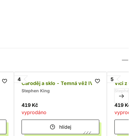
4
5
Čaroděj a sklo - Temná věž IV.
Vlci z Ca
Stephen King
Stephen K
419 Kč
419 Kč
vyprodáno
vyprodá
hlídej