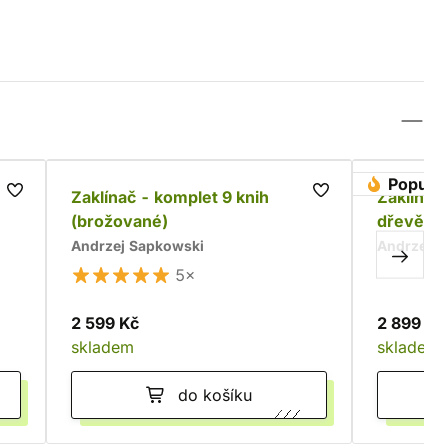
Populár
Zaklínač - komplet 9 knih
Zaklínač 
(brožované)
dřevěné
Andrzej Sapkowski
Andrzej S
5×
2 599 Kč
2 899 Kč
skladem
skladem
do košíku