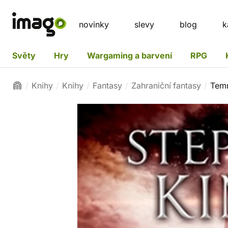
novinky
slevy
blog
k
Světy
Hry
Wargaming a barvení
RPG
Knihy
Knihy
Fantasy
Zahraniční fantasy
Temn