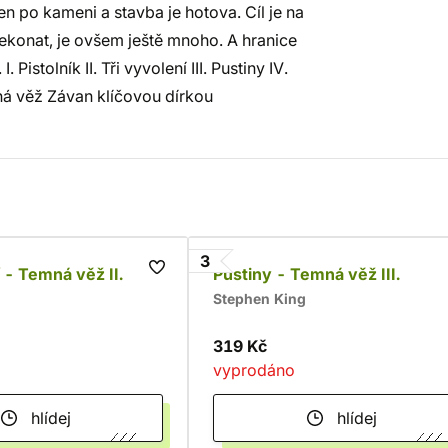
n po kameni a stavba je hotova. Cíl je na
řekonat, je ovšem ještě mnoho. A hranice
Pistolník II. Tři vyvolení III. Pustiny IV.
mná věž Závan klíčovou dírkou
3
 - Temná věž II.
Pustiny - Temná věž III.
Stephen King
319 Kč
vyprodáno
hlídej
hlídej