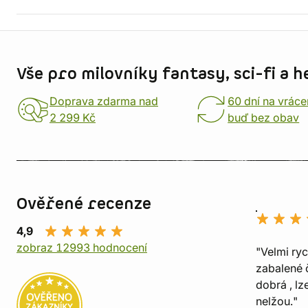
Informace o obchodu
Vše pro milovníky fantasy, sci-fi a h
Doprava zdarma nad
60 dní na vráce
2 299 Kč
buď bez obav
Ověřené recenze
4,9
zobraz 12993 hodnocení
"Velmi ry
zabalené č
dobrá , lz
nelžou."