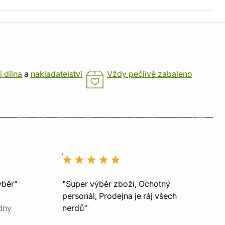
í dílna
a
nakladatelství
Vždy pečlivě zabaleno
ýběr"
"Super výběr zboží, Ochotný
personál, Prodejna je ráj všech
dny
nerdů"