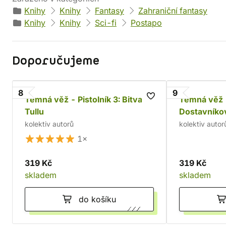
Knihy
Knihy
Fantasy
Zahraniční fantasy
Knihy
Knihy
Sci-fi
Postapo
Doporučujeme
8
9
Temná věž - Pistolník 3: Bitva v
Temná věž -
Tullu
Dostavníkov
kolektiv autorů
kolektiv autor
1×
319 Kč
319 Kč
skladem
skladem
do košíku