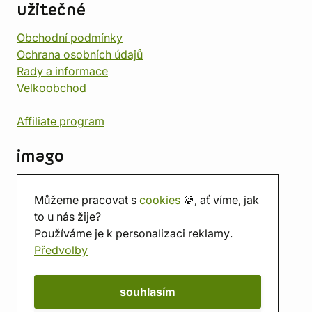
užitečné
Obchodní podmínky
Ochrana osobních údajů
Rady a informace
Velkoobchod
Affiliate program
imago
Kontakt
Můžeme pracovat s
cookies
🍪, ať víme, jak
Prodejna
to u nás žije?
Herna
Používáme je k personalizaci reklamy.
O nás
Předvolby
Hodnocení obchodu
Dárkové poukazy
Kalendář
souhlasím
imago.blog