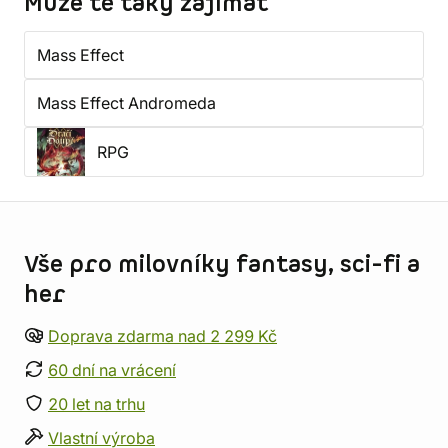
Může tě taky zajímat
Mass Effect
Mass Effect Andromeda
RPG
Informace o obchodu
Vše pro milovníky fantasy, sci-fi a
her
Doprava zdarma nad 2 299 Kč
60 dní na vrácení
20 let na trhu
Vlastní výroba