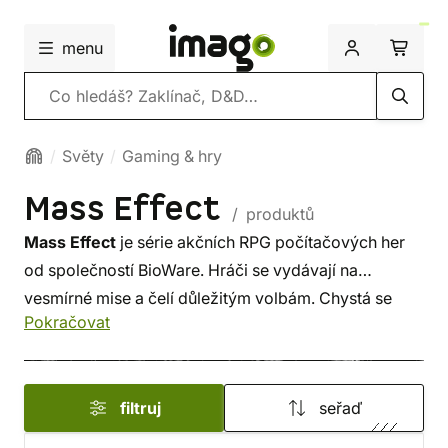
menu
Vyhledávání
Světy
Gaming & hry
Mass Effect
/ produktů
Mass Effect
je série akčních RPG počítačových her
od společností BioWare. Hráči se vydávají na
vesmírné mise a čelí důležitým volbám. Chystá se
Pokračovat
i filmová adaptace hry Mass Effect. Příběh má být
naprosto nový, ale ve filmu se mají objevit postavy
známé ze hry, včetně velitele Sheparda.
filtruj
seřaď