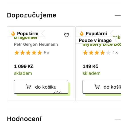
Doporučujeme
Populární
Populární
Dragonaer
Sada RPG kostek -
Pouze v imago
Mystery Dice Box
Petr Gergon Neumann
5×
1×
1 099 Kč
149 Kč
skladem
skladem
do košíku
do košíku
Hodnocení