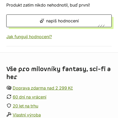
Produkt zatím nikdo nehodnotil, buď první!
napiš hodnocení
Jak fungují hodnocení?
Informace o obchodu
Vše pro milovníky fantasy, sci-fi a
her
Doprava zdarma nad 2 299 Kč
60 dní na vrácení
20 let na trhu
Vlastní výroba