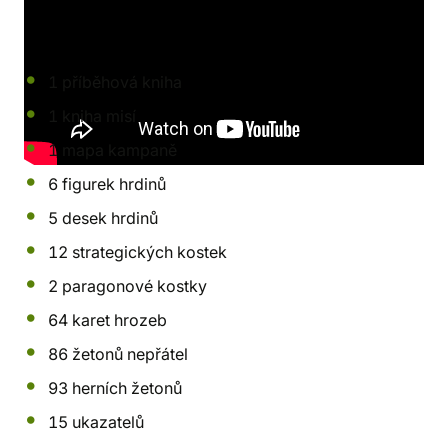
Obsah balení
:
1 příběhová kniha
1 kniha misí
1 mapa kampaně
6 figurek hrdinů
5 desek hrdinů
12 strategických kostek
2 paragonové kostky
64 karet hrozeb
86 žetonů nepřátel
93 herních žetonů
15 ukazatelů