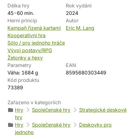
Délka hry
Rok vydání
45-60 min.
2024
Herní princip
Autor
Kampaň řízená kartami
Eric M. Lang
Kooperativní hra
Sólo / pro jednoho hráče
Vývoj postavy/RPG
Žetonky a hexy
Parametry
EAN
Váha: 1684 g
8595680303449
Kód produktu
73389
Zařazeno v kategoriích
Hry
Společenské hry
Strategické deskové
hry
Hry
Společenské hry
Deskovky pro
jednoho