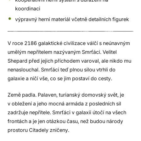
koordinaci
výpravný herní materiál včetně detailních figurek
V roce 2186 galaktické civilizace válčí s neúnavným
umělým nepřítelem nazývaným Smrťáci. Velitel
Shepard před jejich příchodem varoval, ale nikdo mu
nenaslouchal. Smrťáci teď plnou silou vtrhli do
galaxie a ničí vše, co se jim postaví do cesty.
Země padla. Palaven, turianský domovský svět, je
v obležení a jeho mocná armáda z posledních sil
zadržuje nepřítele. Smrťáci v galaxii útočí na všech
frontách a je jen otázkou času, než budou národy
prostoru Citadely zničeny.