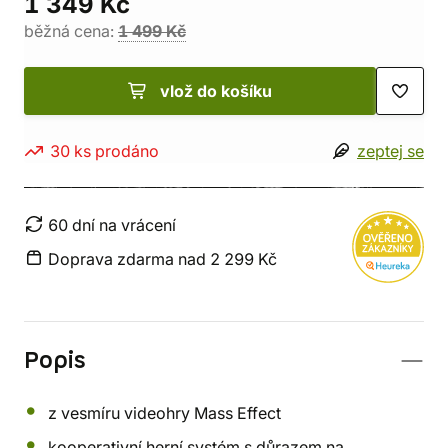
1 349 Kč
běžná cena:
1 499 Kč
vlož do košíku
30 ks prodáno
zeptej se
60 dní na vrácení
Doprava zdarma nad 2 299 Kč
Popis
z vesmíru videohry Mass Effect
kooperativní herní systém s důrazem na