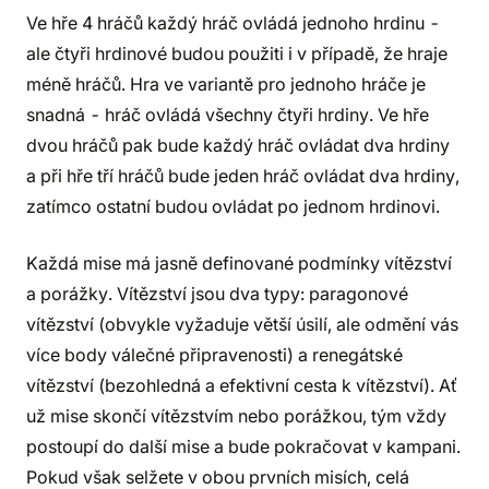
Ve hře 4 hráčů každý hráč ovládá jednoho hrdinu -
ale čtyři hrdinové budou použiti i v případě, že hraje
méně hráčů. Hra ve variantě pro jednoho hráče je
snadná - hráč ovládá všechny čtyři hrdiny. Ve hře
dvou hráčů pak bude každý hráč ovládat dva hrdiny
a při hře tří hráčů bude jeden hráč ovládat dva hrdiny,
zatímco ostatní budou ovládat po jednom hrdinovi.
Každá mise má jasně definované podmínky vítězství
a porážky. Vítězství jsou dva typy: paragonové
vítězství (obvykle vyžaduje větší úsilí, ale odmění vás
více body válečné připravenosti) a renegátské
vítězství (bezohledná a efektivní cesta k vítězství). Ať
už mise skončí vítězstvím nebo porážkou, tým vždy
postoupí do další mise a bude pokračovat v kampani.
Pokud však selžete v obou prvních misích, celá