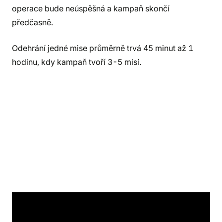
operace bude neúspěšná a kampaň skončí
předčasně.
Odehrání jedné mise průměrně trvá 45 minut až 1
hodinu, kdy kampaň tvoří 3-5 misí.
Hra obsahuje česká pravidla.