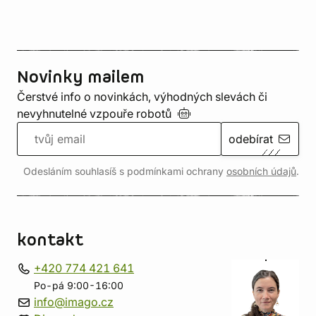
Novinky mailem
Čerstvé info o novinkách, výhodných slevách či
nevyhnutelné vzpouře
robotů
odebírat
Odesláním souhlasíš s podmínkami ochrany
osobních údajů
.
kontakt
+420 774 421 641
Po-pá 9:00-16:00
info@imago.cz