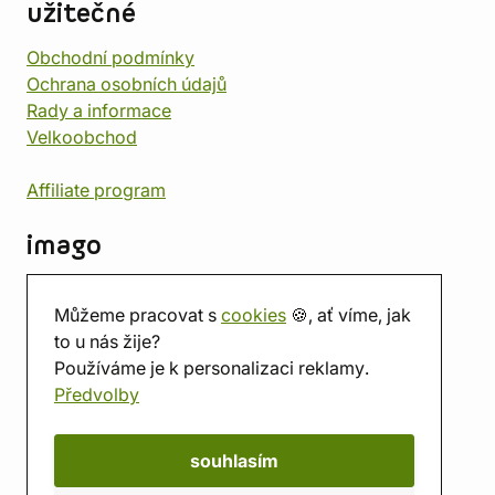
užitečné
Obchodní podmínky
Ochrana osobních údajů
Rady a informace
Velkoobchod
Affiliate program
imago
Kontakt
Můžeme pracovat s
cookies
🍪, ať víme, jak
Prodejna
to u nás žije?
Herna
Používáme je k personalizaci reklamy.
O nás
Předvolby
Hodnocení obchodu
Dárkové poukazy
Kalendář
souhlasím
imago.blog