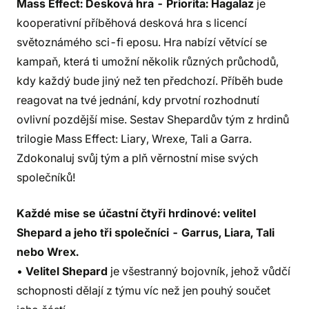
Mass Effect: Desková hra - Priorita: Hagalaz
je
kooperativní příběhová desková hra s licencí
světoznámého sci-fi eposu. Hra nabízí větvící se
kampaň, která ti umožní několik různých průchodů,
kdy každý bude jiný než ten předchozí. Příběh bude
reagovat na tvé jednání, kdy prvotní rozhodnutí
ovlivní pozdější mise. Sestav Shepardův tým z hrdinů
trilogie Mass Effect: Liary, Wrexe, Tali a Garra.
Zdokonaluj svůj tým a plň věrnostní mise svých
společníků!
Každé mise se účastní čtyři hrdinové: velitel
Shepard a jeho tři společníci - Garrus, Liara, Tali
nebo Wrex.
•
Velitel Shepard
je všestranný bojovník, jehož vůdčí
schopnosti dělají z týmu víc než jen pouhý součet