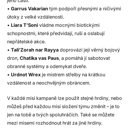
jeho částí.
•
Garrus Vakarian
tým podpoří přesnými a ničivými
útoky z velké vzdálenosti.
•
Liara T’Soni
vládne mocnými biotickými
schopnostmi, které předvídají, ruší a oslabují
nepřátelské akce.
•
Tali’Zorah nar Rayya
doprovází její věrný bojový
dron,
Chatika vas Paus
, a pomáhá jí sabotovat
obranné systémy a odemykat dveře.
•
Urdnot Wrex
je mistrem střelby na krátkou
vzdálenost a neochvějným obráncem.
V každé misi kampaně lze použít stejné hrdiny, nebo
můžeš před každou misí složení týmu změnit – je to
jen na tobě a tvých spoluhráčích. Také se můžete
mezi misemi rozhodnout hrát za jiné hrdiny.