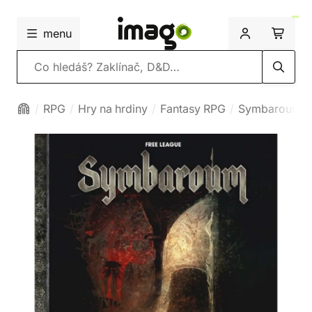
menu
Vyhledávání
RPG
Hry na hrdiny
Fantasy RPG
Symbaroum