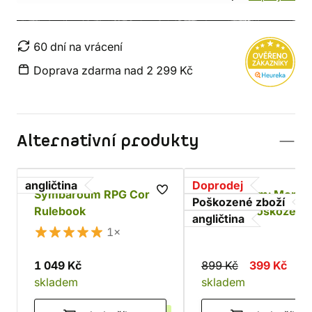
60 dní na vrácení
Doprava zdarma nad 2 299 Kč
Alternativní produkty
angličtina
Doprodej
Symbaroum RPG Core
Symbaroum: Monst
Poškozené zboží
Rulebook
Codex - poškozeno
angličtina
1×
1 049 Kč
899 Kč
399 Kč
skladem
skladem