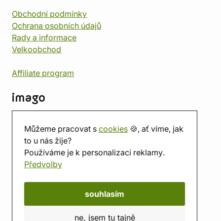
Obchodní podmínky
Ochrana osobních údajů
Rady a informace
Velkoobchod
Affiliate program
imago
Kontakt
Můžeme pracovat s
cookies
🍪, ať víme, jak
Prodejna
to u nás žije?
Herna
Používáme je k personalizaci reklamy.
O nás
Předvolby
Hodnocení obchodu
Dárkové poukazy
Kalendář
souhlasím
imago.blog
ne, jsem tu tajně