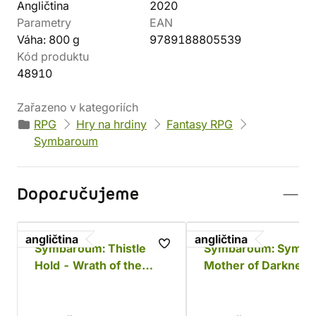
Angličtina
2020
Parametry
EAN
Váha: 800 g
9789188805539
Kód produktu
48910
Zařazeno v kategoriích
RPG
Hry na hrdiny
Fantasy RPG
Symbaroum
Doporučujeme
angličtina
angličtina
Symbaroum: Thistle
Symbaroum: Symba
Hold - Wrath of the
Mother of Darkness
Warden