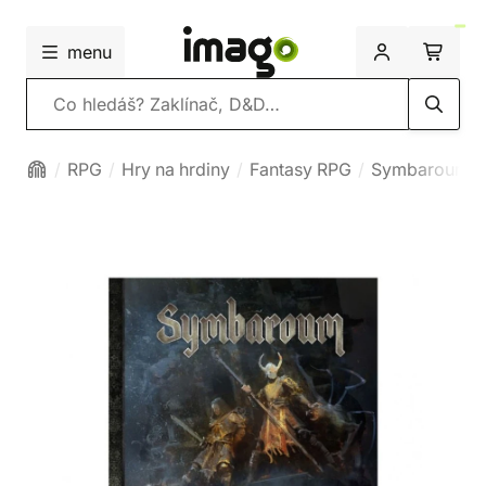
menu
Vyhledávání
RPG
Hry na hrdiny
Fantasy RPG
Symbaroum