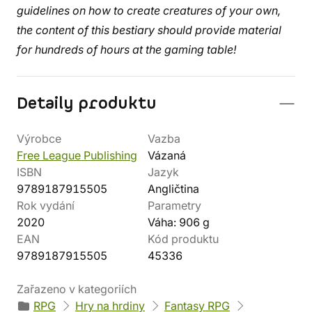
guidelines on how to create creatures of your own,
the content of this bestiary should provide material
for hundreds of hours at the gaming table!
Detaily produktu
Výrobce
Vazba
Free League Publishing
Vázaná
ISBN
Jazyk
9789187915505
Angličtina
Rok vydání
Parametry
2020
Váha: 906 g
EAN
Kód produktu
9789187915505
45336
Zařazeno v kategoriích
RPG
Hry na hrdiny
Fantasy RPG