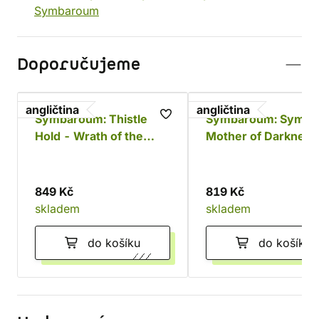
Symbaroum
Doporučujeme
angličtina
angličtina
Symbaroum: Thistle
Symbaroum: Symba
Hold - Wrath of the
Mother of Darkness
Warden
849 Kč
819 Kč
skladem
skladem
do košíku
do košíku