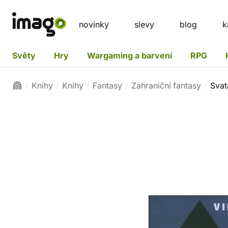
novinky
slevy
blog
k
Světy
Hry
Wargaming a barvení
RPG
Knihy
Knihy
Fantasy
Zahraniční fantasy
Svat