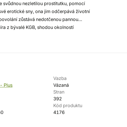
 ve svůdnou nezletilou prostitutku, pomocí
své erotické sny, ona jim odčerpává životní
mu povolání zůstává nedotčenou pannou…
íra z bývalé KGB, shodou okolností
Vazba
- Plus
Vázaná
Stran
392
Kód produktu
60
4176