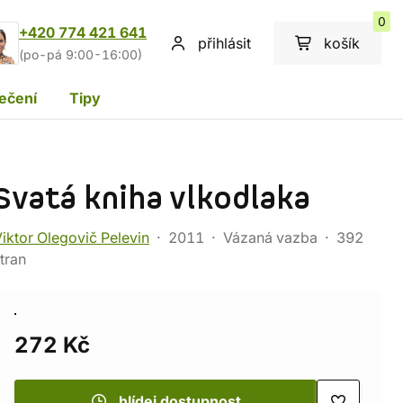
0
+420 774 421 641
přihlásit
košík
(po-pá 9:00-16:00)
ečení
Tipy
Svatá kniha vlkodlaka
iktor Olegovič Pelevin
2011
Vázaná vazba
392
tran
272 Kč
hlídej dostupnost