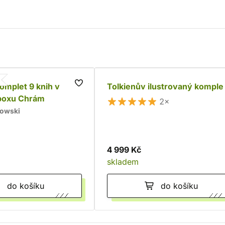
komplet 9 knih v
Tolkienův ilustrovaný komple
boxu Chrám
2×
kowski
4 999 Kč
skladem
do košíku
do košíku