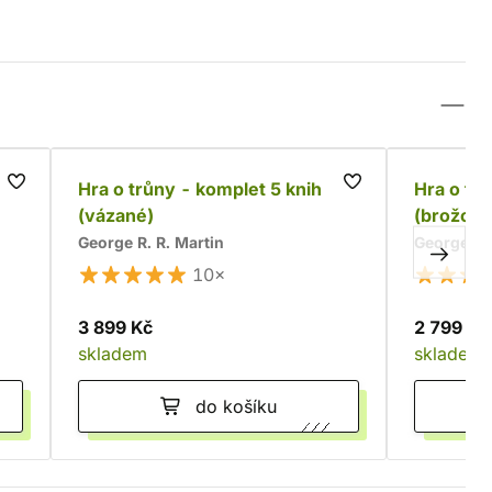
t
Hra o trůny - komplet 5 knih
Hra o tr
(vázané)
(brožova
George R. R. Martin
George R. 
10×
3 899 Kč
2 799 Kč
skladem
skladem
do košíku