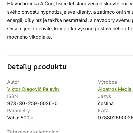
Hlavní hrdinka A Čuri, tisíce let stará žena-liška vtělená
svého chvostu hypnotizuje své klienty, a zatímco oni sní 
energii, díky níž je takřka nesmrtelná; a navzdory své
Ovšem jen do chvíle, kdy potká vysoce postaveného ofic
mocného vlkodlaka.
Detaily produktu
Autor
Výrobce
Viktor Olegovič Pelevin
Albatros Media 
ISBN
Jazyk
978-80-259-0026-0
čeština
Parametry
EAN
Váha: 600 g
97880259002
Zařazeno v kategoriích