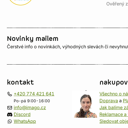
Ověřený z
Novinky mailem
Čerstvé info o novinkách, výhodných slevách či nevyhn
kontakt
nakupov
+420 774 421 641
Všechno o n
Doprava
a
Pl
Po-pá 9:00-16:00
info@imago.cz
Jak balíme zá
Discord
Reklamace a 
WhatsApp
Sledovat obj