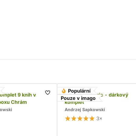
Populární
komplet 9 knih v
Husitská trilogie - dárkový
Pouze v imago
boxu Chrám
komplet
kowski
Andrzej Sapkowski
3×