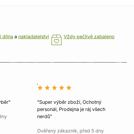
í dílna
a
nakladatelství
Vždy pečlivě zabaleno
ýběr"
"Super výběr zboží, Ochotný
personál, Prodejna je ráj všech
dny
nerdů"
Ověřený zákazník, před 5 dny