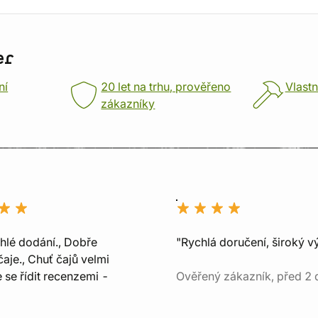
er
ní
20 let na trhu, prověřeno
Vlastn
zákazníky
chlé dodání., Dobře
"Rychlá doručení, široký v
aje., Chuť čajů velmi
e se řídit recenzemi -
Ověřený zákazník, před 2 