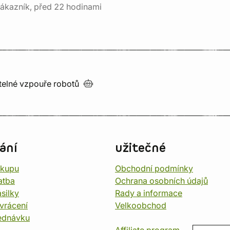
ákazník, před 22 hodinami
utelné vzpouře
robotů
ání
užitečné
ákupu
Obchodní podmínky
atba
Ochrana osobních údajů
silky
Rady a informace
vrácení
Velkoobchod
ednávku