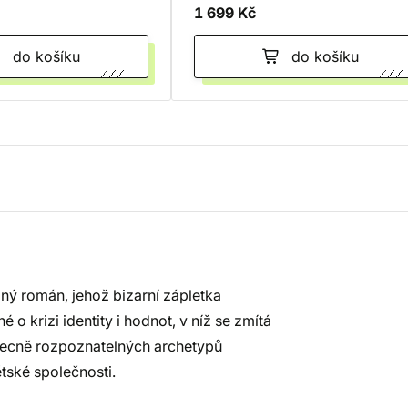
1 699 Kč
do košíku
do košíku
ný román, jehož bizarní zápletka
o krizi identity i hodnot, v níž se zmítá
becně rozpoznatelných archetypů
tské společnosti.