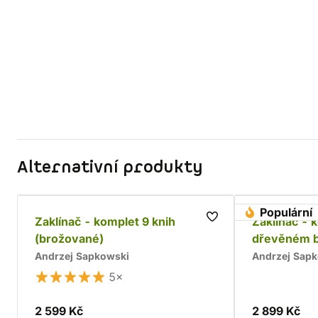
Alternativní produkty
Populární
Zaklínač - komplet 9 knih
Zaklínač - 
(brožované)
dřevěném 
Andrzej Sapkowski
Andrzej Sap
5×
2 599 Kč
2 899 Kč