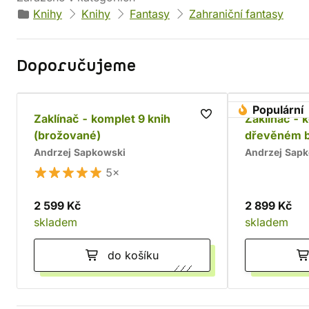
Knihy
Knihy
Fantasy
Zahraniční fantasy
Doporučujeme
Populární
Zaklínač - komplet 9 knih
Zaklínač - 
(brožované)
dřevěném 
Andrzej Sapkowski
Andrzej Sap
5×
2 599 Kč
2 899 Kč
skladem
skladem
do košíku