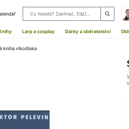
Vyhledávání
alendář
Knihy
Larp a cosplay
Dárky a sběratelství
Obl
á kniha vlkodlaka
V
s