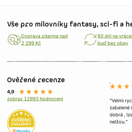
Informace o obchodu
Vše pro milovníky fantasy, sci-fi a h
Doprava zdarma nad
60 dní na vráce
2 299 Kč
buď bez obav
Ověřené recenze
4,9
zobraz 12993 hodnocení
"Velmi ry
zabalené č
dobrá , lz
nelžou."