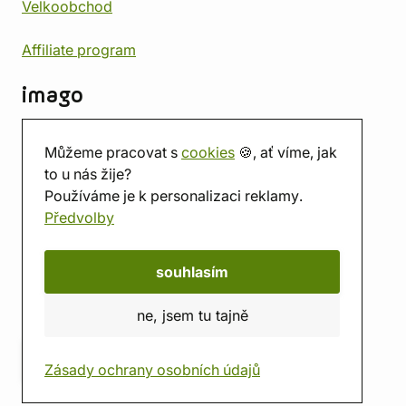
Velkoobchod
Affiliate program
imago
Kontakt
Můžeme pracovat s
cookies
🍪, ať víme, jak
Prodejna
to u nás žije?
Herna
Používáme je k personalizaci reklamy.
O nás
Předvolby
Hodnocení obchodu
Dárkové poukazy
Kalendář
souhlasím
imago.blog
ne, jsem tu tajně
Zásady ochrany osobních údajů