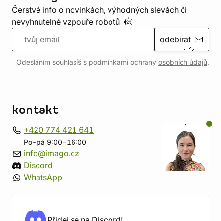
Čerstvé info o novinkách, výhodných slevách či
nevyhnutelné vzpouře
robotů
odebírat
Odesláním souhlasíš s podmínkami ochrany
osobních údajů
.
kontakt
+420 774 421 641
Po-pá 9:00-16:00
info@imago.cz
Discord
WhatsApp
Přidej se na Discord!