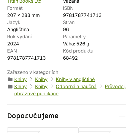
Titan Books Ltd
Vázaná
Formát
ISBN
207 x 283 mm
9781787741713
Jazyk
Stran
Angličtina
96
Rok vydání
Parametry
2024
Váha: 526 g
EAN
Kód produktu
9781787741713
68492
Zařazeno v kategoriích
Knihy
Knihy
Knihy v angličtině
Knihy
Knihy
Odborná a naučná
Průvodci,
obrazové publikace
Doporučujeme