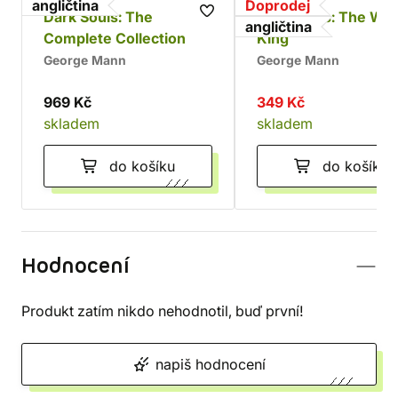
angličtina
Doprodej
Dark Souls: The
Dark Souls: The Wil
angličtina
Complete Collection
King
George Mann
George Mann
969 Kč
349 Kč
skladem
skladem
do košíku
do košíku
Hodnocení
Produkt zatím nikdo nehodnotil, buď první!
napiš hodnocení