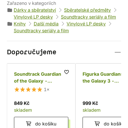
Zařazeno v kategoriích
Dárky a sběratelství
Sběratelské předměty
Vinylové LP desky
Soundtracky seriály a film
Knihy
Další média
Vinylové LP desky
Soundtracky seriály a film
Doporučujeme
Soundtrack Guardians
Figurka Guardians o
of the Galaxy -
the Galaxy 3 -
Awesome Mix Vol. 1
Blacklight Groot Ju
1×
(LP)
Funko POP!
849 Kč
999 Kč
skladem
skladem
do košíku
do košíku