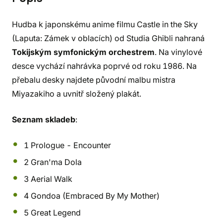
Hudba k japonskému anime filmu Castle in the Sky
(Laputa: Zámek v oblacích) od Studia Ghibli nahraná
Tokijským symfonickým orchestrem
. Na vinylové
desce vychází nahrávka poprvé od roku 1986. Na
přebalu desky najdete původní malbu mistra
Miyazakiho a uvnitř složený plakát.
Seznam skladeb
:
1 Prologue - Encounter
2 Gran'ma Dola
3 Aerial Walk
4 Gondoa (Embraced By My Mother)
5 Great Legend