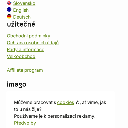
Slovensko
English
Deutsch
užitečné
Obchodní podmínky
Ochrana osobních údajů
Rady a informace
Velkoobchod
Affiliate program
imago
Kontakt
Můžeme pracovat s
cookies
🍪, ať víme, jak
Prodejna
to u nás žije?
Herna
Používáme je k personalizaci reklamy.
O nás
Předvolby
Hodnocení obchodu