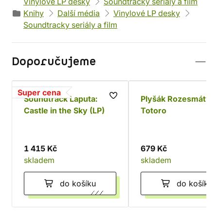
Vinylové LP desky
Soundtracky seriály a film
Knihy
Další média
Vinylové LP desky
Soundtracky seriály a film
Doporučujeme
Super cena
Soundtrack Laputa:
Plyšák Rozesmátý
Castle in the Sky (LP)
Totoro
1 415 Kč
679 Kč
skladem
skladem
do košíku
do košíku