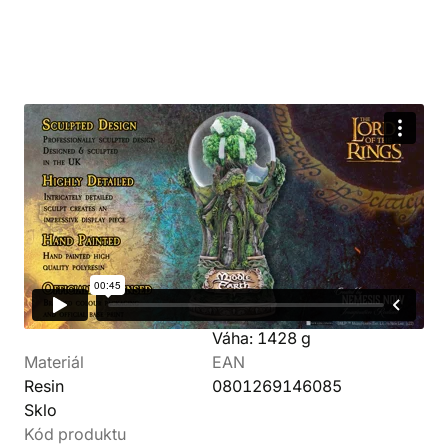
Detaily produktu
Svět
Výrobce
Pán prstenů
Nemesis Now
Kolekce
Parametry
Středozem
Výška: 22,5 cm
Váha: 1428 g
Materiál
EAN
Resin
0801269146085
Sklo
Kód produktu