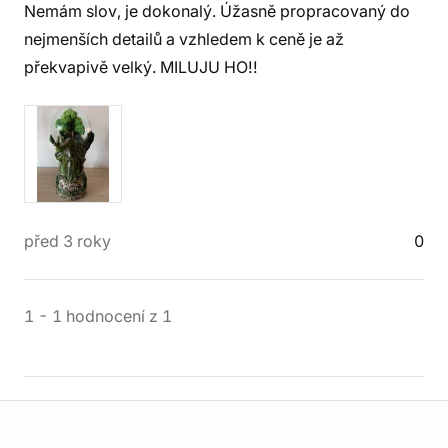
Nemám slov, je dokonalý. Úžasně propracovaný do
nejmenších detailů a vzhledem k ceně je až
překvapivě velký. MILUJU HO!!
před 3 roky
0
1
-
1
hodnocení
z
1
Informace o obchodu