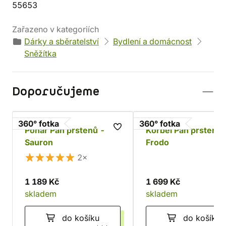
55653
Zařazeno v kategoriích
Dárky a sběratelství
Bydlení a domácnost
Sněžítka
Doporučujeme
360° fotka
360° fotka
Pohár Pán prstenů -
Korbel Pán prstenů 
Sauron
Frodo
2×
1 189 Kč
1 699 Kč
skladem
skladem
do košíku
do košíku