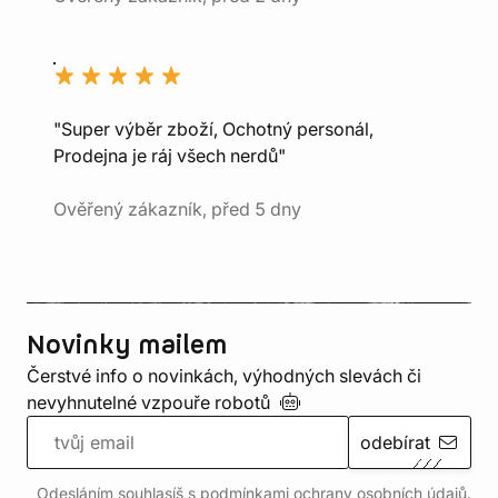
"Super výběr zboží, Ochotný personál,
Prodejna je ráj všech nerdů"
Ověřený zákazník, před 5 dny
Novinky mailem
Čerstvé info o novinkách, výhodných slevách či
nevyhnutelné vzpouře
robotů
odebírat
Odesláním souhlasíš s podmínkami ochrany
osobních údajů
.