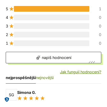
5
1
4
0
3
0
2
0
1
0
napiš hodnocení
Jak fungují hodnocení?
nejprospěšnější
nejnovější
Simona G.
SG
3