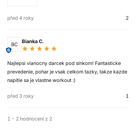
před 4 roky
2
Bianka C.
BC
6
Najlepsi vianocny darcek pod slnkom! Fantasticke
prevedenie, pohar je vsak celkom tazky, takze kazde
napitie sa je vlastne workout :)
před 3 roky
1
1
-
2
hodnocení
z
2