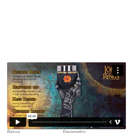
Detaily produktu
Svět
Výrobce
Pán prstenů
Nemesis Now
Kolekce
Postava
Prsten moci
,
Mordor
Sauron
Barva
Parametry