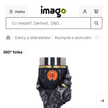
menu
Vyhledávání
Dárky a sběratelství
Kuchyně a stolování
Číše a
360° fotka