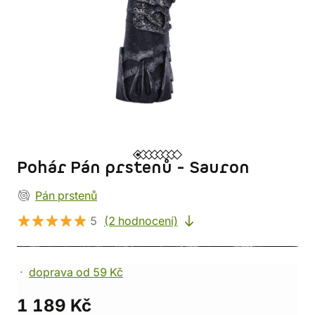
Pohár Pán prstenů - Sauron
Pán prstenů
5
(2 hodnocení)
doprava od 59 Kč
1 189 Kč