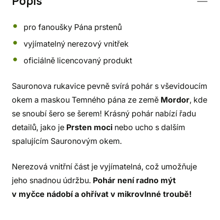
Popis
pro fanoušky Pána prstenů
vyjímatelný nerezový vnitřek
oficiálně licencovaný produkt
Sauronova rukavice pevně svírá pohár s vševidoucím
okem a maskou Temného pána ze země
Mordor
, kde
se snoubí šero se šerem! Krásný pohár nabízí řadu
detailů, jako je
Prsten moci
nebo ucho s dalším
spalujícím Sauronovým okem.
Nerezová vnitřní část je vyjímatelná, což umožňuje
jeho snadnou údržbu.
Pohár není radno mýt
v myčce nádobí a ohřívat v mikrovlnné troubě!