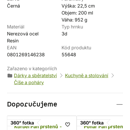
Černá
Výška: 22,5 cm
Objem: 200 ml
Váha: 952 g
Materiál
Typ hrnku
Nerezová ocel
3d
Resin
EAN
Kód produktu
0801269146238
55648
Zařazeno v kategoriích
Dárky a sběratelství
Kuchyně a stolování
Číše a poháry
Doporučujeme
360° fotka
360° fotka
Korbel Pán prstenů -
Pohár Pán prstenů -