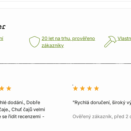
er
ní
20 let na trhu, prověřeno
Vlastn
zákazníky
chlé dodání., Dobře
"Rychlá doručení, široký v
aje., Chuť čajů velmi
e se řídit recenzemi -
Ověřený zákazník, před 2 