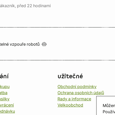
ákazník, před 22 hodinami
utelné vzpouře
robotů
ání
užitečné
ákupu
Obchodní podmínky
atba
Ochrana osobních údajů
silky
Rady a informace
vrácení
Velkoobchod
Můžem
ednávku
Použív