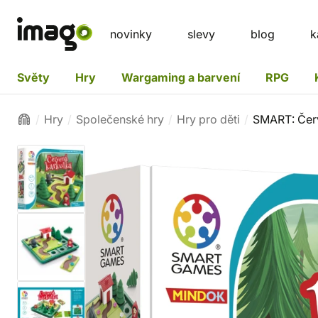
novinky
slevy
blog
k
Světy
Hry
Wargaming a barvení
RPG
Hry
Společenské hry
Hry pro děti
SMART: Čer