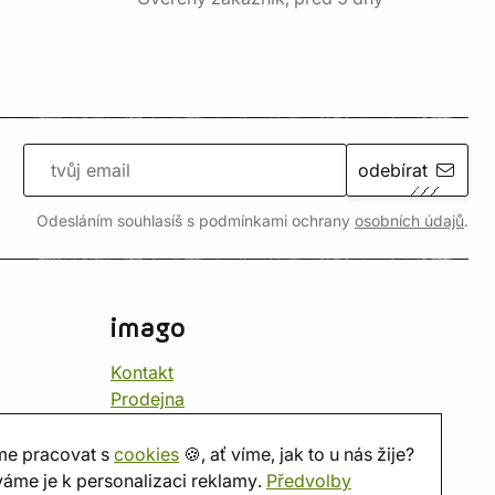
odebírat
Odesláním souhlasíš s podmínkami ochrany
osobních údajů
.
imago
Kontakt
Prodejna
Herna
O nás
e pracovat s
cookies
🍪, ať víme, jak to u nás žije?
Hodnocení obchodu
áme je k personalizaci reklamy.
Předvolby