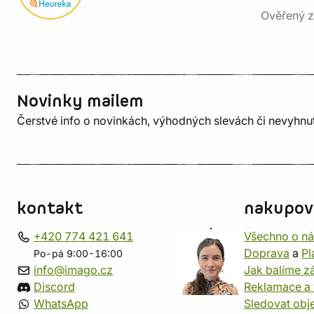
Ověřený z
Novinky mailem
Čerstvé info o novinkách, výhodných slevách či nevyhn
kontakt
nakupov
+420 774 421 641
Všechno o n
Doprava
a
Pl
Po-pá 9:00-16:00
info@imago.cz
Jak balíme zá
Discord
Reklamace a 
WhatsApp
Sledovat obj