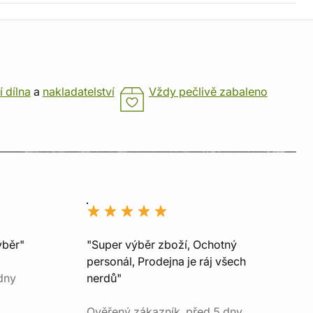
í dílna
a
nakladatelství
Vždy pečlivě zabaleno
ýběr"
"Super výběr zboží, Ochotný
personál, Prodejna je ráj všech
dny
nerdů"
Ověřený zákazník, před 5 dny