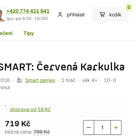
0
+420 774 421 641
přihlásit
košík
(po-pá 9:00-16:00)
ečení
Tipy
SMART: Červená Karkulka
2016
Smart games
1 hráč
věk 4+
10-0
minut
doprava od 59 Kč
719 Kč
běžná cena:
799 Kč