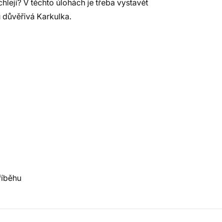
leji? V těchto úlohách je třeba vystavět
 důvěřivá Karkulka.
říběhu