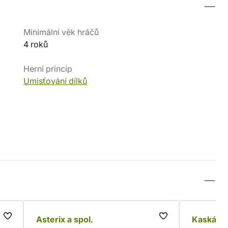
Minimální věk hráčů
4 roků
Herní princip
Umisťování dílků
Asterix a spol.
Kaskádie