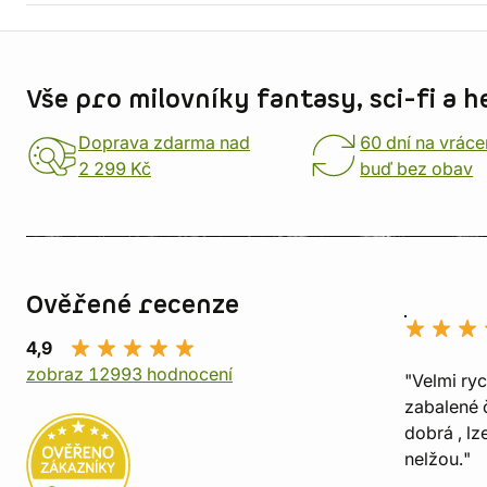
Informace o obchodu
Vše pro milovníky fantasy, sci-fi a h
Doprava zdarma nad
60 dní na vráce
2 299 Kč
buď bez obav
Ověřené recenze
4,9
zobraz 12993 hodnocení
"Velmi ry
zabalené č
dobrá , lz
nelžou."