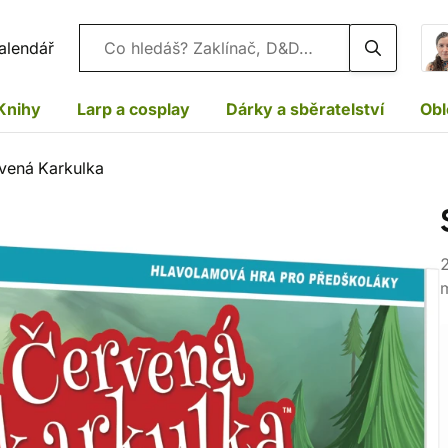
Vyhledávání
alendář
Knihy
Larp a cosplay
Dárky a sběratelství
Obl
vená Karkulka