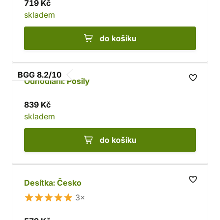
719 Kč
skladem
do košíku
BGG 8.2/10
Odhodlaní: Posily
839 Kč
skladem
do košíku
Desítka: Česko
3×