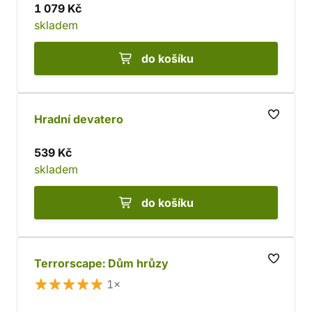
1 079 Kč
skladem
do košíku
Hradní devatero
539 Kč
skladem
do košíku
Terrorscape: Dům hrůzy
1×