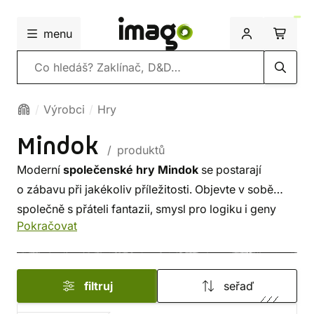
menu
Vyhledávání
Výrobci
Hry
Mindok
/ produktů
Moderní
společenské hry Mindok
se postarají
o zábavu při jakékoliv příležitosti. Objevte v sobě
společně s přáteli fantazii, smysl pro logiku i geny
Pokračovat
válečných stratégů! Stolní hry pro děti i dospělé jsou
připraveny oslovit široké publikum mnohými tématy,
ať už se jedná o vzdělávací hry, hry pro dobyvatele
filtruj
seřaď
nebo párty hry, které zapojí do zábavy celé
osazenstvo večírku.