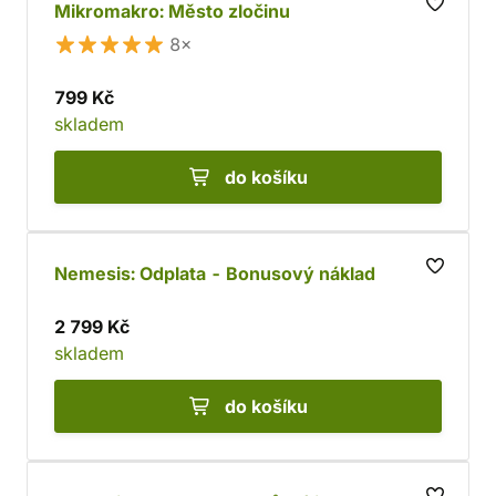
Mikromakro: Město zločinu
8×
799 Kč
skladem
do košíku
Nemesis: Odplata - Bonusový náklad
2 799 Kč
skladem
do košíku