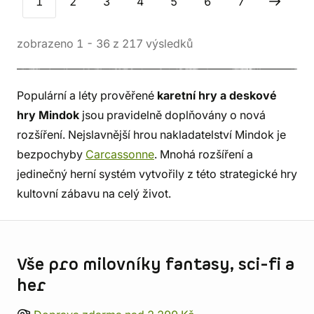
1
2
3
4
5
6
7
zobrazeno
1
-
36
z
217
výsledků
Populární a léty prověřené
karetní hry a deskové
hry Mindok
jsou pravidelně doplňovány o nová
rozšíření. Nejslavnější hrou nakladatelství Mindok je
bezpochyby
Carcassonne
. Mnohá rozšíření a
jedinečný herní systém vytvořily z této strategické hry
kultovní zábavu na celý život.
Informace o obchodu
Vše pro milovníky fantasy, sci-fi a
her