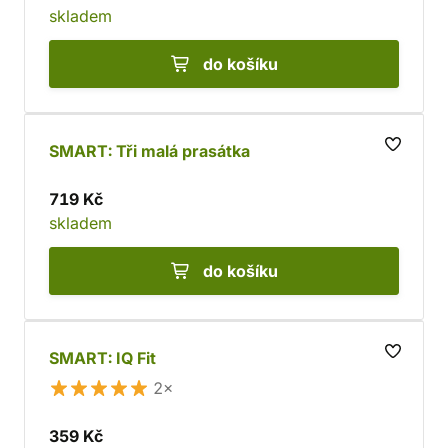
skladem
do košíku
SMART: Tři malá prasátka
719 Kč
skladem
do košíku
SMART: IQ Fit
2×
359 Kč