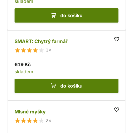
skladem
do košíku
SMART: Chytrý farmář
1×
619 Kč
skladem
do košíku
Mlsné myšky
2×