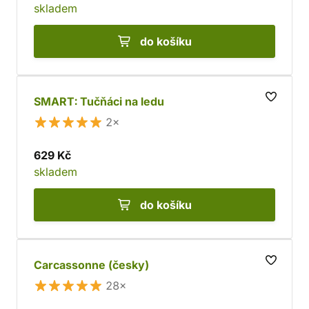
skladem
do košíku
SMART: Tučňáci na ledu
2×
629 Kč
skladem
do košíku
Carcassonne (česky)
28×