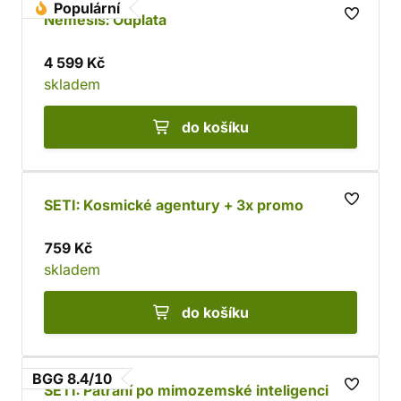
Populární
Nemesis: Odplata
4 599 Kč
skladem
do košíku
SETI: Kosmické agentury + 3x promo
759 Kč
skladem
do košíku
BGG 8.4/10
SETI: Pátrání po mimozemské inteligenci