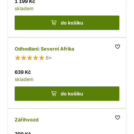
1 199 Kč
skladem
do košíku
Odhodlaní: Severní Afrika
6×
639 Kč
skladem
do košíku
Zářihvozd