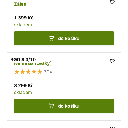
Zálesí
1 399 Kč
skladem
do košíku
BGG 8.3/10
Nemesis (česky)
30×
3 299 Kč
skladem
do košíku