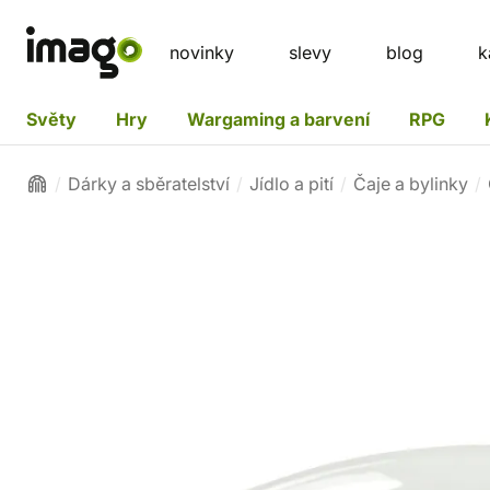
novinky
slevy
blog
k
Světy
Hry
Wargaming a barvení
RPG
Dárky a sběratelství
Jídlo a pití
Čaje a bylinky