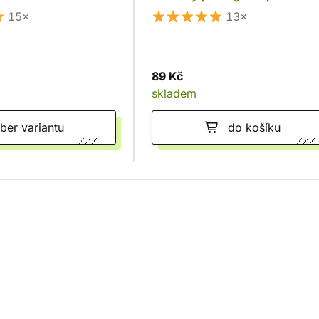
15×
13×
89 Kč
skladem
Vyber variantu
do košíku