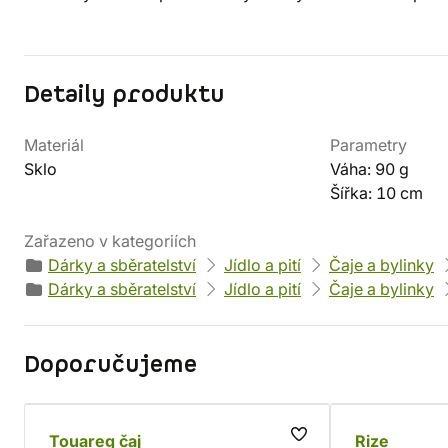
Detaily produktu
Materiál
Parametry
Sklo
Váha: 90 g
Šířka: 10 cm
Zařazeno v kategoriích
Dárky a sběratelství
Jídlo a pití
Čaje a bylinky
Dárky a sběratelství
Jídlo a pití
Čaje a bylinky
Doporučujeme
Touareg čaj
Rize