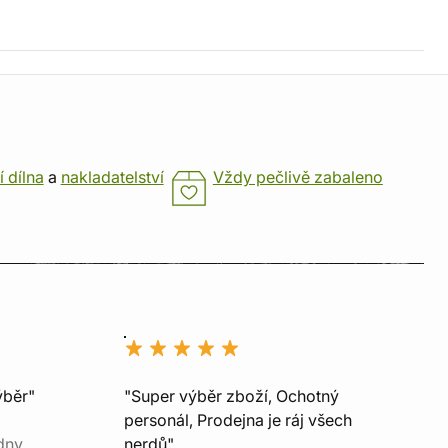
í dílna
a
nakladatelství
Vždy pečlivě zabaleno
ýběr"
"Super výběr zboží, Ochotný
personál, Prodejna je ráj všech
dny
nerdů"