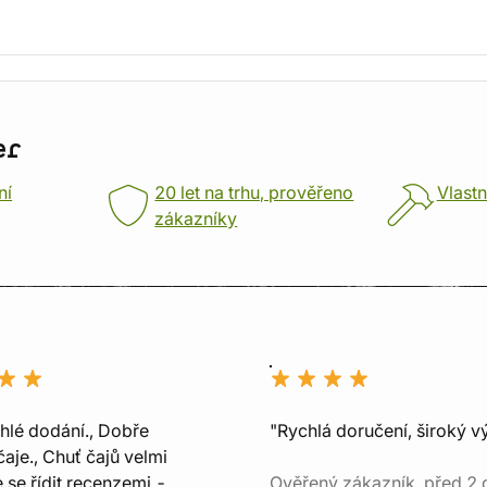
er
ní
20 let na trhu, prověřeno
Vlastn
zákazníky
chlé dodání., Dobře
"Rychlá doručení, široký v
aje., Chuť čajů velmi
e se řídit recenzemi -
Ověřený zákazník, před 2 