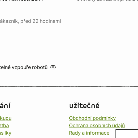
ákazník, před 22 hodinami
utelné vzpouře
robotů
ání
užitečné
ákupu
Obchodní podmínky
atba
Ochrana osobních údajů
silky
Rady a informace