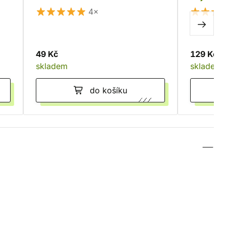
4×
49 Kč
129 Kč
skladem
skladem
do košíku