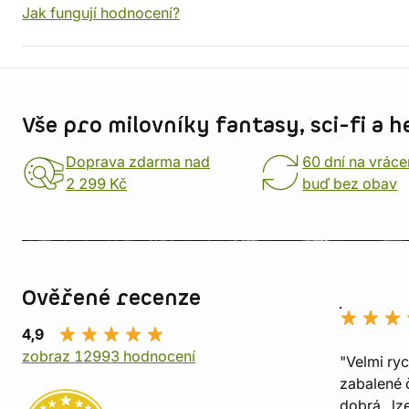
Jak fungují hodnocení?
Informace o obchodu
Vše pro milovníky fantasy, sci-fi a h
Doprava zdarma nad
60 dní na vráce
2 299 Kč
buď bez obav
Ověřené recenze
4,9
zobraz 12993 hodnocení
"Velmi ry
zabalené č
dobrá , lz