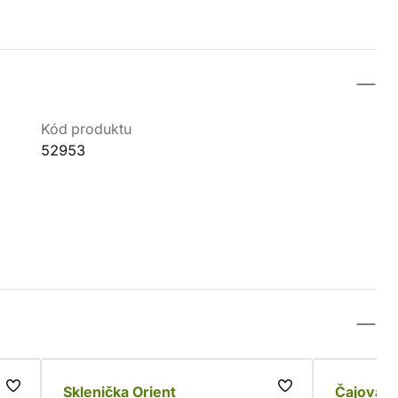
Kód produktu
52953
Sklenička Orient
Čajová m