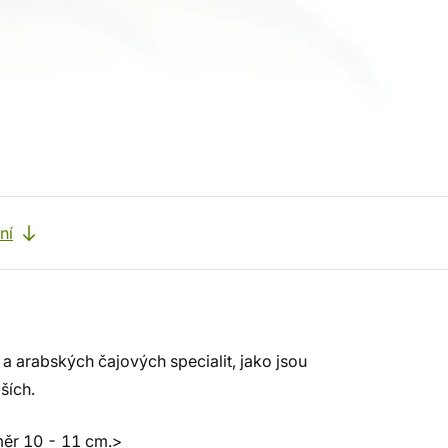
ní
a arabských čajových specialit, jako jsou
ších.
měr 10 - 11 cm.>