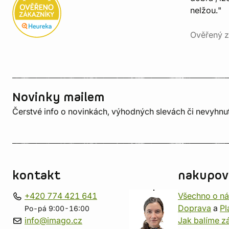
nelžou."
Ověřený z
Novinky mailem
Čerstvé info o novinkách, výhodných slevách či nevyhn
kontakt
nakupov
+420 774 421 641
Všechno o n
Doprava
a
Pl
Po-pá 9:00-16:00
info@imago.cz
Jak balíme zá