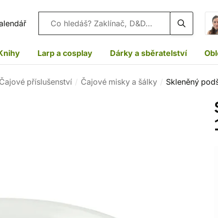
Vyhledávání
alendář
Knihy
Larp a cosplay
Dárky a sběratelství
Obl
Čajové příslušenství
Čajové misky a šálky
Skleněný podš