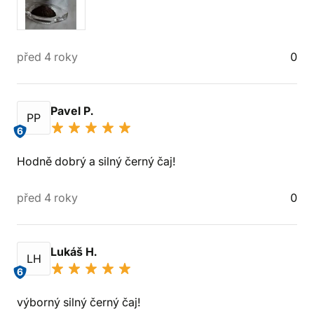
před 4 roky
0
Pavel P.
PP
6
Hodně dobrý a silný černý čaj!
před 4 roky
0
Lukáš H.
LH
6
výborný silný černý čaj!