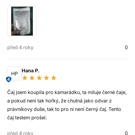
před 4 roky
0
Hana P.
HP
4
Čaj jsem koupila pro kamarádku, ta miluje černé čaje,
a pokud není tak hořký, že chutná jako odvar z
právníkovy duše, tak to pro ni není černý čaj. Tento
čaj testem prošel.
před 4 roky
0