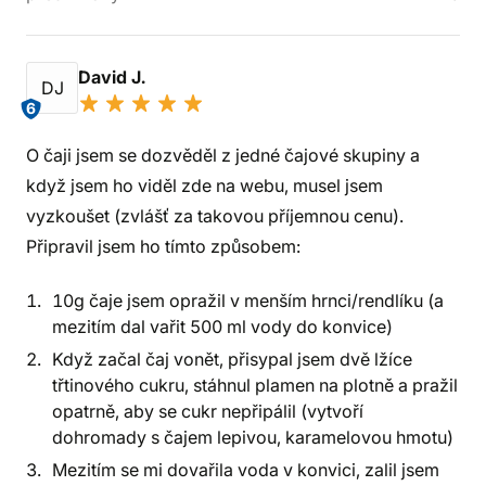
David J.
DJ
6
O čaji jsem se dozvěděl z jedné čajové skupiny a
když jsem ho viděl zde na webu, musel jsem
vyzkoušet (zvlášť za takovou příjemnou cenu).
Připravil jsem ho tímto způsobem:
10g čaje jsem opražil v menším hrnci/rendlíku (a
mezitím dal vařit 500 ml vody do konvice)
Když začal čaj vonět, přisypal jsem dvě lžíce
třtinového cukru, stáhnul plamen na plotně a pražil
opatrně, aby se cukr nepřipálil (vytvoří
dohromady s čajem lepivou, karamelovou hmotu)
Mezitím se mi dovařila voda v konvici, zalil jsem