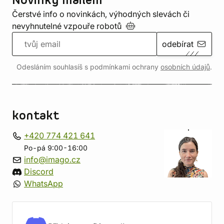
Novinky mailem
Čerstvé info o novinkách, výhodných slevách či
nevyhnutelné vzpouře
robotů
odebírat
Odesláním souhlasíš s podmínkami ochrany
osobních údajů
.
kontakt
+420 774 421 641
Po-pá 9:00-16:00
info@imago.cz
Discord
WhatsApp