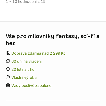
1
-
10
hodnocení
z
15
Informace o obchodu
Vše pro milovníky fantasy, sci-fi a
her
Doprava zdarma nad 2 299 Kč
60 dní na vrácení
20 let na trhu
Vlastní výroba
Vždy pečlivě zabaleno