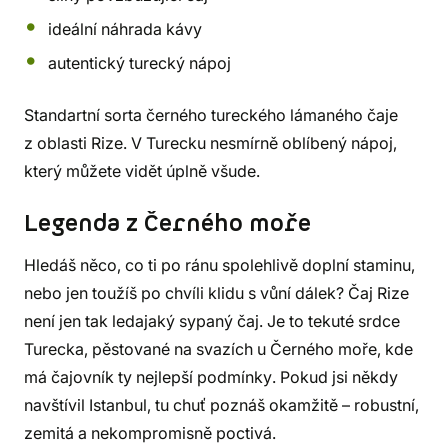
ideální náhrada kávy
autentický turecký nápoj
Standartní sorta černého tureckého lámaného čaje
z oblasti Rize. V Turecku nesmírně oblíbený nápoj,
který můžete vidět úplně všude.
Legenda z Černého moře
Hledáš něco, co ti po ránu spolehlivě doplní staminu,
nebo jen toužíš po chvíli klidu s vůní dálek? Čaj Rize
není jen tak ledajaký sypaný čaj. Je to tekuté srdce
Turecka, pěstované na svazích u Černého moře, kde
má čajovník ty nejlepší podmínky. Pokud jsi někdy
navštívil Istanbul, tu chuť poznáš okamžitě – robustní,
zemitá a nekompromisně poctivá.