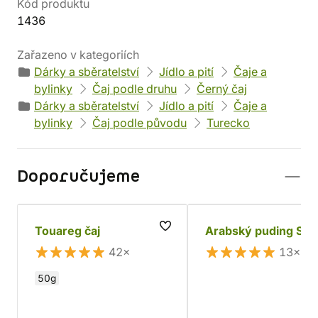
Kód produktu
1436
Zařazeno v kategoriích
Dárky a sběratelství
Jídlo a pití
Čaje a
bylinky
Čaj podle druhu
Černý čaj
Dárky a sběratelství
Jídlo a pití
Čaje a
bylinky
Čaj podle původu
Turecko
Doporučujeme
Touareg čaj
Arabský puding Sal
42×
13×
50g