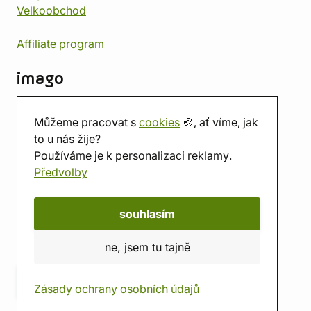
Velkoobchod
Affiliate program
imago
Kontakt
Můžeme pracovat s
cookies
🍪, ať víme, jak
Prodejna
to u nás žije?
Herna
Používáme je k personalizaci reklamy.
O nás
Předvolby
Hodnocení obchodu
Dárkové poukazy
Kalendář
souhlasím
imago.blog
ne, jsem tu tajně
Zásady ochrany osobních údajů