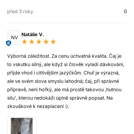
před 3 roky
0
Natálie V.
NV
6
Výborná záležitost. Za cenu úchvatná kvalita. Čaj je
to vskutku silný, ale když si člověk vyladí dávkování,
přijde vhod i citlivějším jazýčkům. Chuť je výrazná,
ale ve svém slova smyslu lahodná; čaj, při správné
přípravě, není hořký, ale má prostě takovou ,hutnou
sílu', kterou nedokáži úplně správně popsat. Na
zkouškové k nezaplacení :).