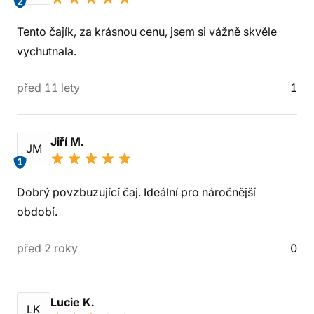
2
Tento čajík, za krásnou cenu, jsem si vážně skvěle
vychutnala.
před 11 lety
1
Jiří M.
JM
1
Dobrý povzbuzující čaj. Ideální pro náročnější
období.
před 2 roky
0
Lucie K.
LK