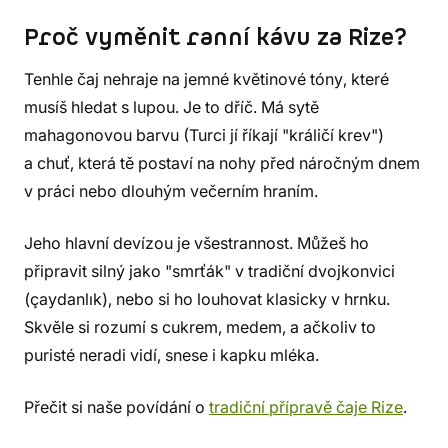
Proč vyměnit ranní kávu za Rize?
Tenhle čaj nehraje na jemné květinové tóny, které
musíš hledat s lupou. Je to dříč. Má sytě
mahagonovou barvu (Turci jí říkají "králičí krev")
a chuť, která tě postaví na nohy před náročným dnem
v práci nebo dlouhým večerním hraním.
Jeho hlavní devízou je všestrannost. Můžeš ho
připravit silný jako "smrťák" v tradiční dvojkonvici
(çaydanlık), nebo si ho louhovat klasicky v hrnku.
Skvěle si rozumí s cukrem, medem, a ačkoliv to
puristé neradi vidí, snese i kapku mléka.
Přečit si naše povídání o
tradiční přípravě čaje Rize
.