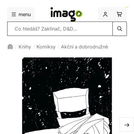
menu
Vyhledávání
Knihy
Komiksy
Akční a dobrodružné