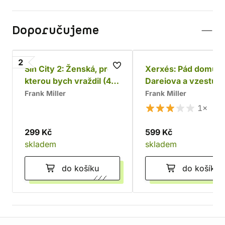
Doporučujeme
2
Sin City 2: Ženská, pro
Xerxés: Pád domu
kterou bych vraždil (4.
Dareiova a vzestup
vydání)
Alexandrův
Frank Miller
Frank Miller
1×
299 Kč
599 Kč
skladem
skladem
do košíku
do košíku
Informace o obchodu