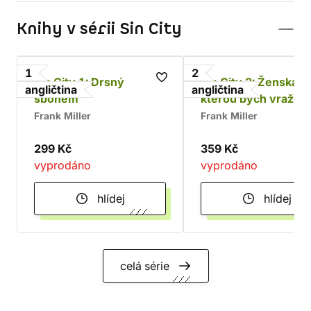
Knihy v sérii Sin City
1
2
Sin City 1: Drsný
Sin City 2: Ženská, 
angličtina
angličtina
sbohem
kterou bych vraždil
Frank Miller
Frank Miller
299 Kč
359 Kč
vyprodáno
vyprodáno
hlídej
hlídej
celá série