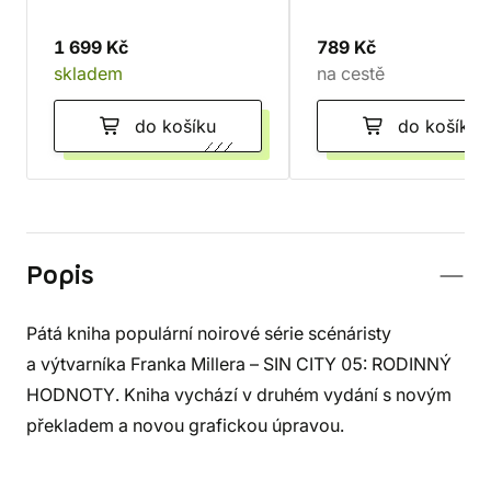
1 699 Kč
789 Kč
skladem
na cestě
do košíku
do košíku
Popis
Pátá kniha populární noirové série scénáristy
a výtvarníka Franka Millera – SIN CITY 05: RODINNÝ
HODNOTY. Kniha vychází v druhém vydání s novým
překladem a novou grafickou úpravou.