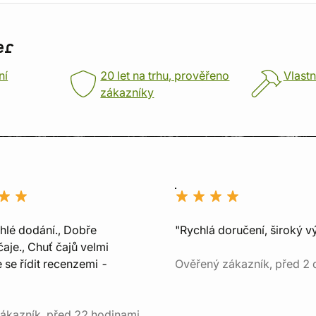
er
ní
20 let na trhu, prověřeno
Vlastn
zákazníky
chlé dodání., Dobře
"Rychlá doručení, široký v
aje., Chuť čajů velmi
e se řídit recenzemi -
Ověřený zákazník, před 2 
ákazník, před 22 hodinami