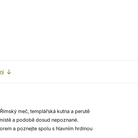
ní
m. Římský meč, templářská kutna a perutě
v místě a podobě dosud nepoznané.
orem a poznejte spolu s hlavním hrdinou