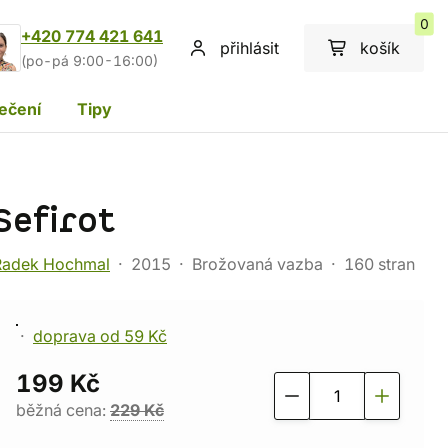
0
+420 774 421 641
přihlásit
košík
(po-pá 9:00-16:00)
ečení
Tipy
Sefirot
Radek Hochmal
2015
Brožovaná vazba
160 stran
doprava od 59 Kč
199 Kč
běžná cena:
229 Kč