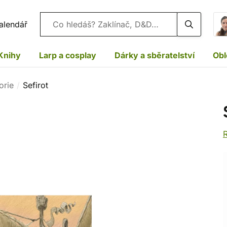
Vyhledávání
alendář
Knihy
Larp a cosplay
Dárky a sběratelství
Obl
orie
Sefirot