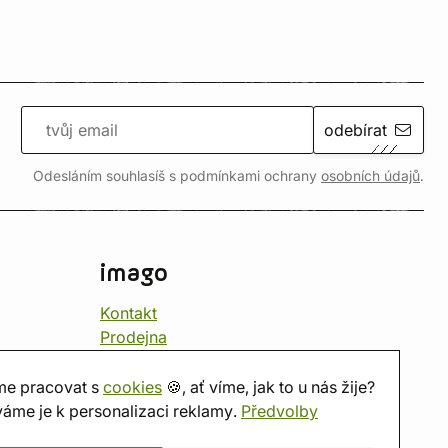
odebírat
Odesláním souhlasíš s podmínkami ochrany
osobních údajů
.
imago
Kontakt
Prodejna
Herna
O nás
e pracovat s
cookies
🍪, ať víme, jak to u nás žije?
Hodnocení obchodu
áme je k personalizaci reklamy.
Předvolby
Dárkové poukazy