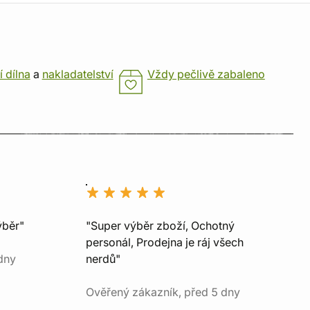
í dílna
a
nakladatelství
Vždy pečlivě zabaleno
ýběr"
"Super výběr zboží, Ochotný
personál, Prodejna je ráj všech
dny
nerdů"
Ověřený zákazník, před 5 dny