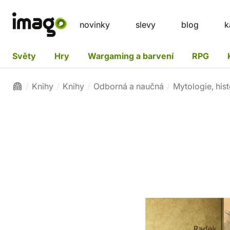
novinky
slevy
blog
k
Světy
Hry
Wargaming a barvení
RPG
Knihy
Knihy
Odborná a naučná
Mytologie, hist