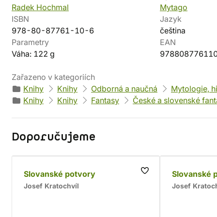
Radek Hochmal
Mytago
ISBN
Jazyk
978-80-87761-10-6
čeština
Parametry
EAN
Váha: 122 g
97880877611
Zařazeno v kategoriích
Knihy
Knihy
Odborná a naučná
Mytologie, hi
Knihy
Knihy
Fantasy
České a slovenské fan
Doporučujeme
Slovanské potvory
Slovanské 
Josef Kratochvíl
Josef Kratoch