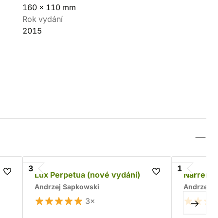
160 x 110 mm
Rok vydání
2015
3
1
Lux Perpetua (nové vydání)
Narrentu
Andrzej Sapkowski
Andrzej S
3×