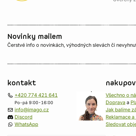
Novinky mailem
Čerstvé info o novinkách, výhodných slevách či nevyhn
kontakt
nakupov
+420 774 421 641
Všechno o n
Doprava
a
Pl
Po-pá 9:00-16:00
info@imago.cz
Jak balíme zá
Discord
Reklamace a 
WhatsApp
Sledovat obj