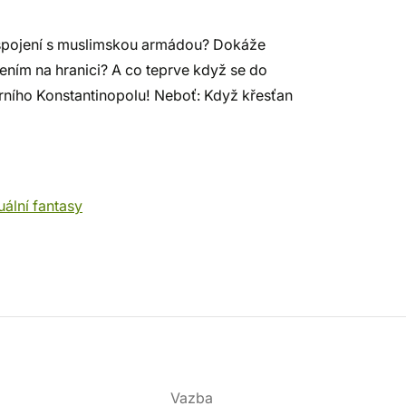
 spojení s muslimskou armádou? Dokáže
ením na hranici? A co teprve když se do
dárního Konstantinopolu! Neboť: Když křesťan
uální fantasy
Vazba