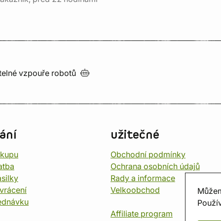
utelné vzpouře
robotů
ání
užitečné
ákupu
Obchodní podmínky
atba
Ochrana osobních údajů
silky
Rady a informace
vrácení
Velkoobchod
Můžem
ednávku
Použív
Affiliate program