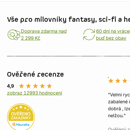
Informace o obchodu
Vše pro milovníky fantasy, sci-fi a h
Doprava zdarma nad
60 dní na vráce
2 299 Kč
buď bez obav
Ověřené recenze
4,9
zobraz 12993 hodnocení
"Velmi ry
zabalené č
dobrá , lz
nelžou."
Ověřený z