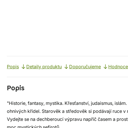
Popis
Detaily produktu
Doporučujeme
Hodnoce
Popis
"Historie, fantasy, mystika. Křesťanství, judaismus, islá
ohnivých křídel. Starověk a středověk si podávají ruce 
Vydejte se na dechberoucí výpravu napříč časem a prost
moc mystických sefirotů.