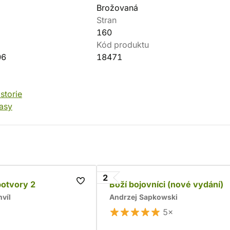
Brožovaná
Stran
160
Kód produktu
06
18471
storie
tasy
2
potvory 2
Boží bojovníci (nové vydání)
víl
Andrzej Sapkowski
5×