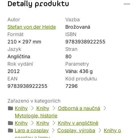
Detaily produktu
Autor
Vazba
Stefan von der Heide
Brožovaná
Formát
ISBN
210 x 297 mm
9783938922255
Jazyk
Stran
Angličtina
80
Rok vydání
Parametry
2012
Váha: 436 g
EAN
Kód produktu
9783938922255
7296
Zařazeno v kategoriích
Knihy
Knihy
Odborná a naučná
Mytologie, historie
Knihy
Knihy
Knihy v angličtině
Larp a cosplay
Cosplay, výroba
Knihy o
cosplay a larpu