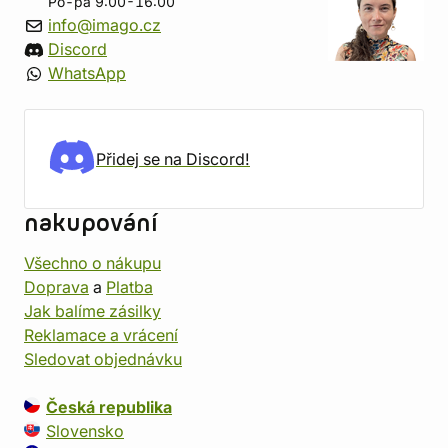
Po-pá 9:00-16:00
info@imago.cz
Discord
WhatsApp
Přidej se na Discord!
nakupování
Všechno o nákupu
Doprava
a
Platba
Jak balíme zásilky
Reklamace a vrácení
Sledovat objednávku
Česká republika
Slovensko