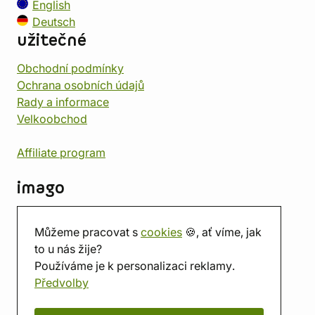
English
Deutsch
užitečné
Obchodní podmínky
Ochrana osobních údajů
Rady a informace
Velkoobchod
Affiliate program
imago
Kontakt
Můžeme pracovat s
cookies
🍪, ať víme, jak
Prodejna
to u nás žije?
Herna
Používáme je k personalizaci reklamy.
O nás
Předvolby
Hodnocení obchodu
Dárkové poukazy