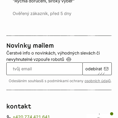
"Rychlá doručení, široký výběr"
Ověřený zákazník, před 5 dny
Novinky mailem
Čerstvé info o novinkách, výhodných slevách či
nevyhnutelné vzpouře
robotů
odebírat
Odesláním souhlasíš s podmínkami ochrany
osobních údajů
.
kontakt
+420 774 421 641