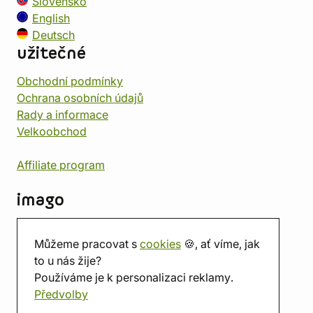
Slovensko
English
Deutsch
užitečné
Obchodní podmínky
Ochrana osobních údajů
Rady a informace
Velkoobchod
Affiliate program
imago
Kontakt
Můžeme pracovat s
cookies
🍪, ať víme, jak
Prodejna
to u nás žije?
Herna
Používáme je k personalizaci reklamy.
O nás
Předvolby
Hodnocení obchodu
Dárkové poukazy