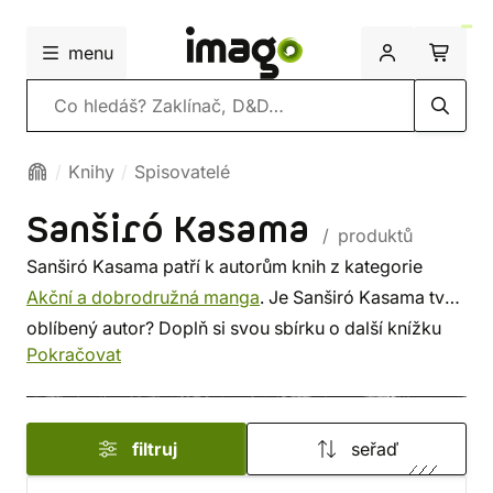
menu
Vyhledávání
Knihy
Spisovatelé
Sanširó Kasama
/ produktů
Sanširó Kasama patří k autorům knih z kategorie
Akční a dobrodružná manga
. Je Sanširó Kasama tvůj
oblíbený autor? Doplň si svou sbírku o další knížku
Pokračovat
tohoto spisovatele, nebo si prohlédni
nejnovější knihy
od dalších autorů z této kategorie. Někdo vybírá
srdcem, někdo podle autora. U nás si vybereš z méně
filtruj
seřaď
známých i z těch proslulých. ✔️ Nabízíme levnou
dopravu, rychlé dodání a bezpečný nákup!