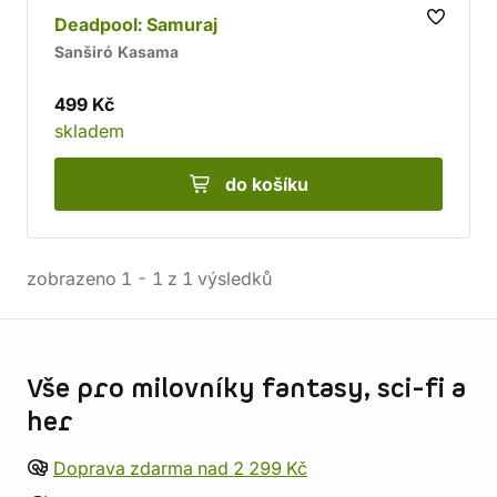
Deadpool: Samuraj
Sanširó Kasama
499 Kč
skladem
do košíku
zobrazeno
1
-
1
z
1
výsledků
Informace o obchodu
Vše pro milovníky fantasy, sci-fi a
her
Doprava zdarma nad 2 299 Kč