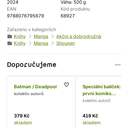
2024
Váha: 500 g
EAN
Kód produktu
9788076795679
68927
Zařazeno v kategoriích
Knihy
Manga
Akční a dobrodružná
Knihy
Manga
Shounen
Doporučujeme
Batman / Deadpool
Speciální balíček: 3x
první komiks
kolektiv autorů
(Avengers, Spider-
kolektiv autorů
Strážci galaxie)
379 Kč
419 Kč
skladem
skladem