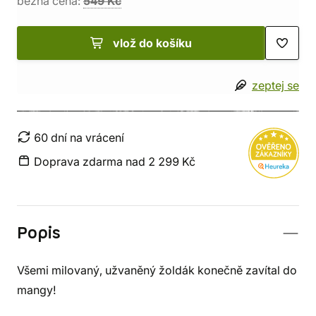
běžná cena:
549 Kč
vlož do košíku
zeptej se
60 dní na vrácení
Doprava zdarma nad 2 299 Kč
Popis
Všemi milovaný, užvaněný žoldák konečně zavítal do
mangy!