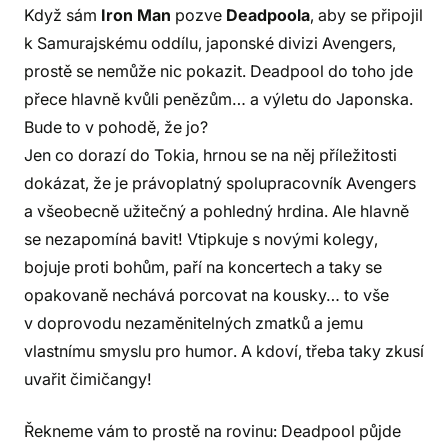
Když sám
Iron Man
pozve
Deadpoola
, aby se připojil
k Samurajskému oddílu, japonské divizi Avengers,
prostě se nemůže nic pokazit. Deadpool do toho jde
přece hlavně kvůli penězům… a výletu do Japonska.
Bude to v pohodě, že jo?
Jen co dorazí do Tokia, hrnou se na něj příležitosti
dokázat, že je právoplatný spolupracovník Avengers
a všeobecně užitečný a pohledný hrdina. Ale hlavně
se nezapomíná bavit! Vtipkuje s novými kolegy,
bojuje proti bohům, paří na koncertech a taky se
opakovaně nechává porcovat na kousky… to vše
v doprovodu nezaměnitelných zmatků a jemu
vlastnímu smyslu pro humor. A kdoví, třeba taky zkusí
uvařit čimičangy!
Řekneme vám to prostě na rovinu: Deadpool půjde