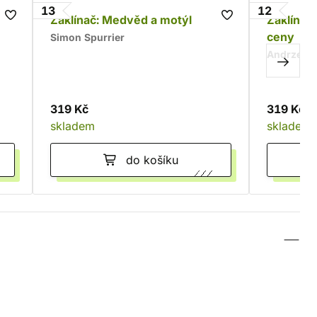
13
12
Zaklínač: Medvěd a motýl
Zaklínač
ceny
Simon Spurrier
Andrzej S
319 Kč
319 Kč
skladem
skladem
do košíku