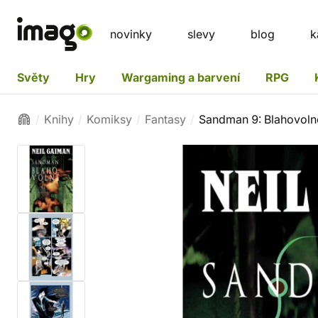
novinky
slevy
blog
k
Světy
Hry
Wargaming a barvení
RPG
Knihy
Komiksy
Fantasy
Sandman 9: Blahovoln