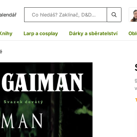
Vyhledávání
alendář
Knihy
Larp a cosplay
Dárky a sběratelství
Obl
é
9