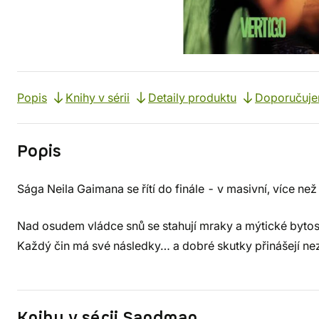
Popis
Knihy v sérii
Detaily produktu
Doporučuj
Popis
Sága Neila Gaimana se řítí do finále - v masivní, více ne
Nad osudem vládce snů se stahují mraky a mýtické bytost
Každý čin má své následky… a dobré skutky přinášejí nez
Knihy v sérii Sandman