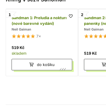
1
2
Sandman 1: Preludia a nokturna
Sandman 2:
(nové barevné vydání)
panenky (n
Neil Gaiman
Neil Gaiman
7×
519 Kč
skladem
519 Kč
do košíku