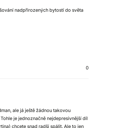
šování nadpřirozených bytostí do světa
0
ndman, ale já ještě žádnou takovou
 Tohle je jednoznačně nejdepresivnější díl
ina) chcete snad radši spálit. Ale to jen