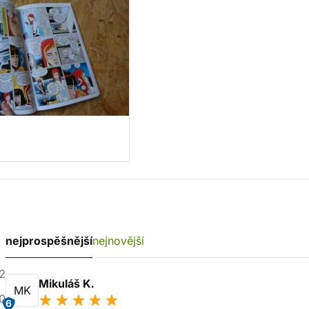
nejprospěšnější
nejnovější
2
Mikuláš K.
MK
0
6