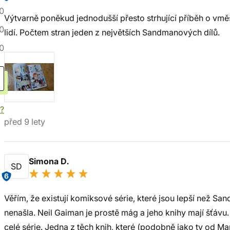
0
Výtvarně poněkud jednodušší přesto strhující příběh o vmě
0
lidí. Počtem stran jeden z největších Sandmanových dílů.
0
í?
před 9 lety
Simona D.
SD
6
Věřím, že existují komiksové série, které jsou lepší než Sa
nenašla. Neil Gaiman je prostě mág a jeho knihy mají šťávu.
celé série. Jedna z těch knih, které (podobně jako ty od Mart