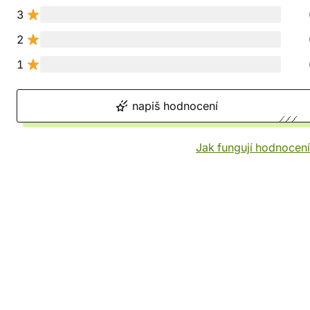
3
2
1
napiš hodnocení
Jak fungují hodnocen