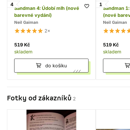
4
1
Sandman 4: Údobí mlh (nové
Sandman 1: 
barevné vydání)
(nové bare
Neil Gaiman
Neil Gaiman
2×
519 Kč
519 Kč
skladem
skladem
do košíku
Fotky od zákazníků
2