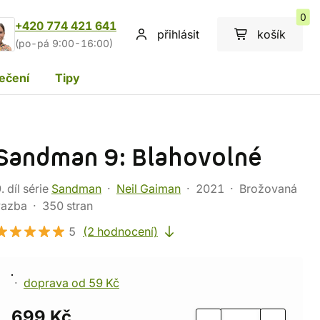
0
+420 774 421 641
přihlásit
košík
(po-pá 9:00-16:00)
ečení
Tipy
Sandman 9: Blahovolné
. díl série
Sandman
Neil Gaiman
2021
Brožovaná
vazba
350 stran
5
(2 hodnocení)
doprava od 59 Kč
699 Kč