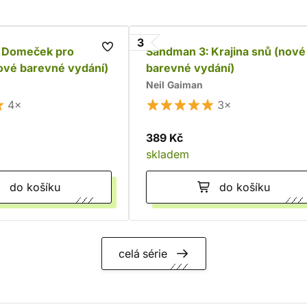
3
 Domeček pro
Sandman 3: Krajina snů (nové
ové barevné vydání)
barevné vydání)
Neil Gaiman
4×
3×
389 Kč
skladem
do košíku
do košíku
celá série