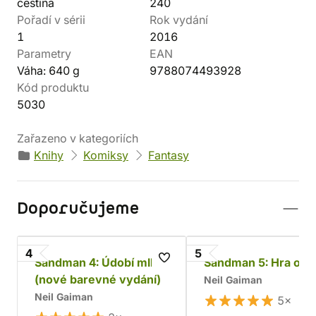
čeština
240
Pořadí v sérii
Rok vydání
1
2016
Parametry
EAN
Váha: 640 g
9788074493928
Kód produktu
5030
Zařazeno v kategoriích
Knihy
Komiksy
Fantasy
Doporučujeme
4
5
Sandman 4: Údobí mlh
Sandman 5: Hra o t
(nové barevné vydání)
Neil Gaiman
Neil Gaiman
5×