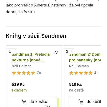
jako prohlásit o Albertu Einsteinovi, že byl docela
dobrej na fyziku
Knihy v sérii Sandman
1
2
Sandman 1: Preludia a
Sandman 2: Domeč
nokturna (nové
pro panenky (nové
barevné vydání)
barevné vydání)
Neil Gaiman
Neil Gaiman
7×
4×
519 Kč
519 Kč
skladem
na cestě
do košíku
do košíku