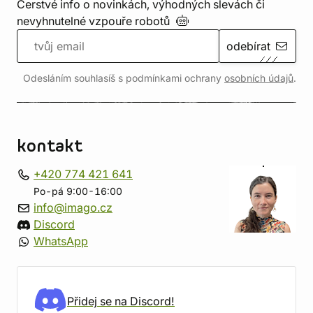
Čerstvé info o novinkách, výhodných slevách či
nevyhnutelné vzpouře
robotů
odebírat
Odesláním souhlasíš s podmínkami ochrany
osobních údajů
.
kontakt
+420 774 421 641
Po-pá 9:00-16:00
info@imago.cz
Discord
WhatsApp
Přidej se na Discord!