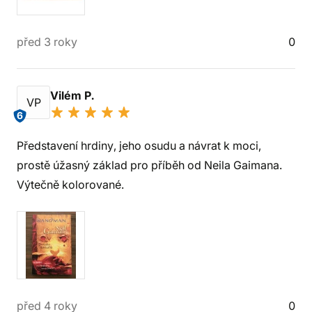
před 3 roky
0
Vilém P.
VP
6
Představení hrdiny, jeho osudu a návrat k moci,
prostě úžasný základ pro příběh od Neila Gaimana.
Výtečně kolorované.
před 4 roky
0