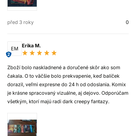
před 3 roky
0
Erika M.
EM
2
Zboží bolo naskladnené a doručené skôr ako som
čakala. O to väčšie bolo prekvapenie, keď balíček
dorazil, veľmi expresne do 24 h od odoslania. Komix
je krásne spracovaný vizuálne, aj dejovo. Odporúčam
všetkým, ktorí majú radi dark creepy fantazy.