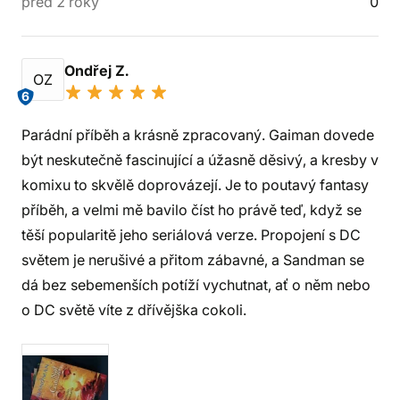
před 2 roky
0
Ondřej Z.
OZ
6
Parádní příběh a krásně zpracovaný. Gaiman dovede
být neskutečně fascinující a úžasně děsivý, a kresby v
komixu to skvělě doprovázejí. Je to poutavý fantasy
příběh, a velmi mě bavilo číst ho právě teď, když se
těší popularitě jeho seriálová verze. Propojení s DC
světem je nerušivé a přitom zábavné, a Sandman se
dá bez sebemenších potíží vychutnat, ať o něm nebo
o DC světě víte z dřívějška cokoli.