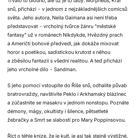
Trvalo to dlouho, ale už je to tady. Morpheus, Král
snů, přichází - v jednom z nejzákladnějších comicsů
světa. Jeho autora, Neila Gaimana asi není třeba
představovat - vrcholný tvůrce žánru "městské
fantasy" už v románech Nikdykde, Hvězdný prach
a Američtí bohové předvedl, jak dokáže mixovat
horor s poetikou, sadistickou krutost s něhou
a zběsilou fantazii s všední realitou. A teď přichází
jeho vrcholné dílo - Sandman.
S jeho pomocí vstoupíte do Říše snů, odhalíte půvab
bratrovraždy, navštívíte Peklo i Arkhamský blázinec
a zúčastníte se masakru v jednom nonstopu. Poznáte
démony, mágy, okultisty i šílence, pětsetleté
žebračky a Smrt se slabostí pro Mary Poppinsovou.
Říct o téhle knize, že je kult, je asi tak stejně výstižné,