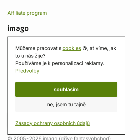
Affiliate program
imago
Kontakt
Můžeme pracovat s
cookies
🍪, ať víme, jak
Prodejna
to u nás žije?
Herna
Používáme je k personalizaci reklamy.
O nás
Předvolby
Hodnocení obchodu
Dárkové poukazy
Kalendář
souhlasím
imago.blog
ne, jsem tu tajně
Zásady ochrany osobních údajů
© 2005-2026 imago (dříve fantasyobchod)