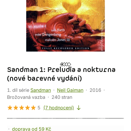
Sandman 1: Preludia a nokturna
(nové barevné vydání)
1. díl série
Sandman
Neil Gaiman
2016
Brožovaná vazba
240 stran
5
(7 hodnocení)
doprava od 59 Kč