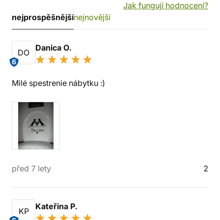
Jak fungují hodnocení?
nejprospěšnější
nejnovější
Danica O.
DO
6
Milé spestrenie nábytku :)
před 7 lety
2
Kateřina P.
KP