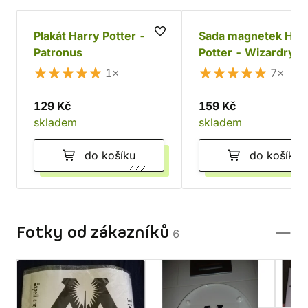
Plakát Harry Potter -
Sada magnetek Har
Patronus
Potter - Wizardry (
ks)
1×
7×
129 Kč
159 Kč
skladem
skladem
do košíku
do košíku
Fotky od zákazníků
6