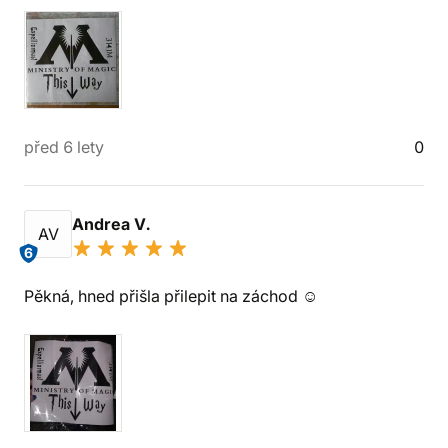
před 6 lety
0
Andrea V.
AV
6
Pěkná, hned přišla přilepit na záchod ☺️