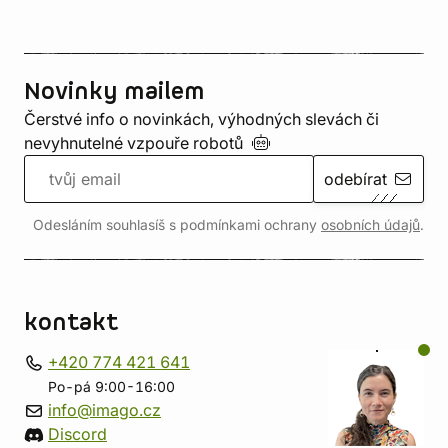
Novinky mailem
Čerstvé info o novinkách, výhodných slevách či
nevyhnutelné vzpouře
robotů
odebírat
Odesláním souhlasíš s podmínkami ochrany
osobních údajů
.
kontakt
+420 774 421 641
Po-pá 9:00-16:00
info@imago.cz
Discord