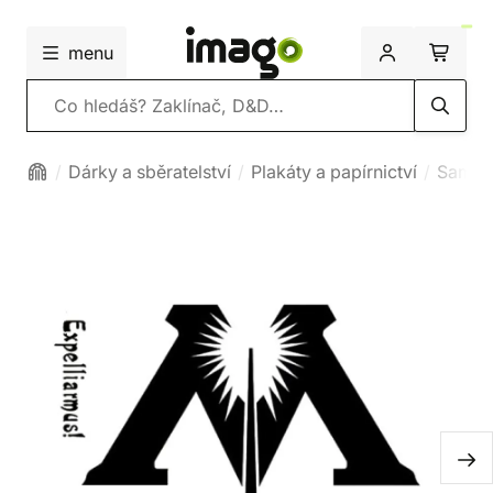
menu
Vyhledávání
Dárky a sběratelství
Plakáty a papírnictví
Samol