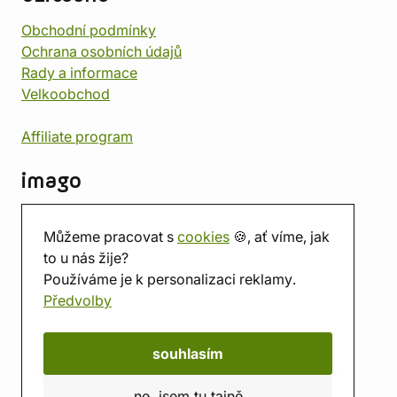
Obchodní podmínky
Ochrana osobních údajů
Rady a informace
Velkoobchod
Affiliate program
imago
Kontakt
Můžeme pracovat s
cookies
🍪, ať víme, jak
Prodejna
to u nás žije?
Herna
Používáme je k personalizaci reklamy.
O nás
Předvolby
Hodnocení obchodu
Dárkové poukazy
Kalendář
souhlasím
imago.blog
ne, jsem tu tajně