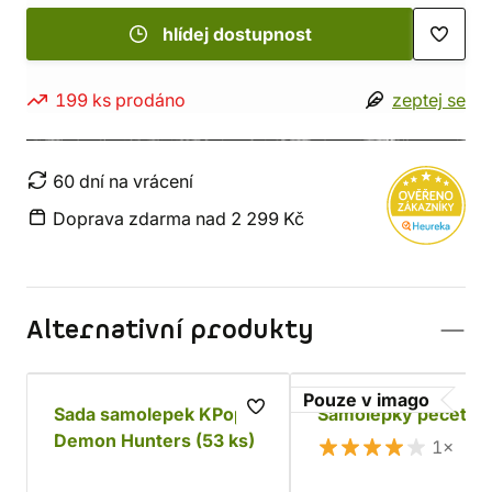
hlídej dostupnost
199 ks prodáno
zeptej se
60 dní na vrácení
Doprava zdarma nad 2 299 Kč
Alternativní produkty
Pouze v imago
Sada samolepek KPop
Samolepky pečetí
Demon Hunters (53 ks)
1×