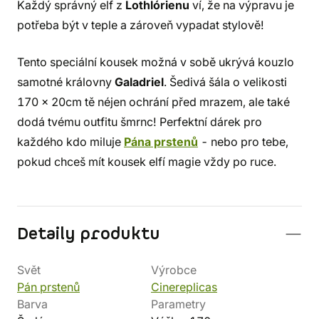
Každý správný elf z
Lothlórienu
ví, že na výpravu je
potřeba být v teple a zároveň vypadat stylově!
Tento speciální kousek možná v sobě ukrývá kouzlo
samotné královny
Galadriel
. Šedivá šála o velikosti
170 x 20cm tě néjen ochrání před mrazem, ale také
dodá tvému outfitu šmrnc! Perfektní dárek pro
každého kdo miluje
Pána prstenů
- nebo pro tebe,
pokud chceš mít kousek elfí magie vždy po ruce.
Detaily produktu
Svět
Výrobce
Pán prstenů
Cinereplicas
Barva
Parametry