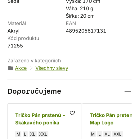
Šedá
Výška: 170 cm
Váha: 210 g
Šířka: 20 cm
Materiál
EAN
Akryl
4895205617131
Kód produktu
71255
Zařazeno v kategoriích
Akce
Všechny slevy
Doporučujeme
Tričko Pán prstenů - U
Tričko Pán prstenů 
Skákavého poníka
Map Logo
M
L
XL
XXL
M
L
XL
XXL