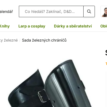
Vyhledávání
alendář
Knihy
Larp a cosplay
Dárky a sběratelství
Obl
ky železné
Sada železných chráničů