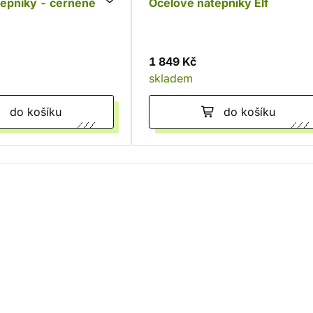
tepníky - černěné
Ocelové nátepníky Elf
1 849 Kč
skladem
do košíku
do košíku