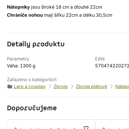
Nátepníky
jsou široké 18 cm a dlouhé 22cm
Chrániče nohou
mají šířku 22cm a délku 30,5cm
Detaily produktu
Parametry
EAN
Váha: 1300 g
57047422027
Zařazeno v kategoriích
Larp a cosplay
Zbroje
Zbroje plátové
Nátep
Doporučujeme