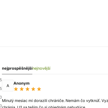
nejprospěšnější
nejnovější
5
Anonym
A
5
0
Minulý mesiac mi dorazili chrániče. Nemám čo vytknúť. Vyz
0
chránia. Už sa teším čo si objednám nabudúce.