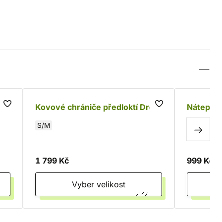
Kovové chrániče předloktí Dreki
Nátepník
S/M
1 799 Kč
999 Kč
Vyber velikost