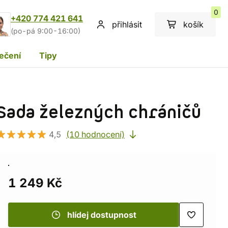
0
+420 774 421 641
přihlásit
košík
(po-pá 9:00-16:00)
ečení
Tipy
Sada železných chráničů
4,5
(10 hodnocení)
1 249 Kč
hlídej dostupnost