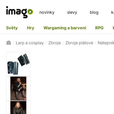
novinky
slevy
blog
k
Světy
Hry
Wargaming a barvení
RPG
Larp a cosplay
Zbroje
Zbroje plátové
Nátepní