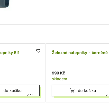
epníky Elf
Železné nátepníky - černěné
999 Kč
skladem
do košíku
do košíku