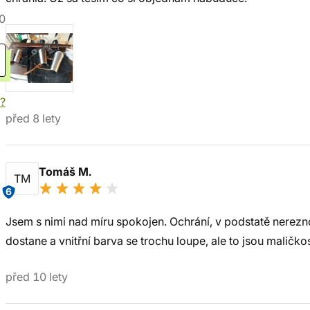
0
í?
před 8 lety
Tomáš M.
TM
6
Jsem s nimi nad míru spokojen. Ochrání, v podstatě nerezn
dostane a vnitřní barva se trochu loupe, ale to jsou maličkos
před 10 lety