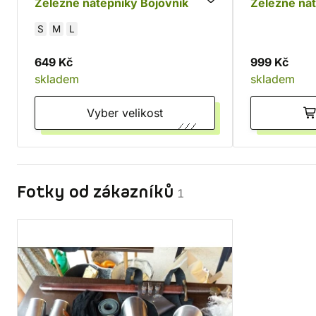
Železné nátepníky Bojovník
Železné ná
S
M
L
649 Kč
999 Kč
skladem
skladem
Vyber velikost
Fotky od zákazníků
1