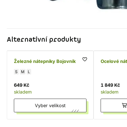
Alternativní produkty
Železné nátepníky Bojovník
Ocelové nát
S
M
L
649 Kč
1 849 Kč
skladem
skladem
Vyber velikost