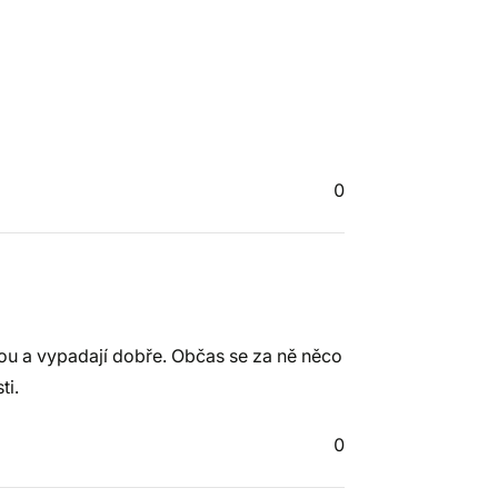
0
ou a vypadají dobře. Občas se za ně něco
ti.
0